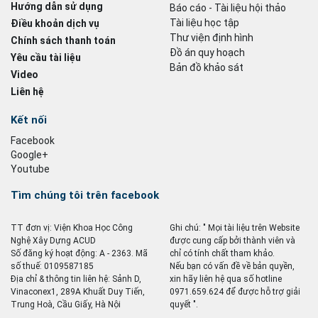
Hướng dẫn sử dụng
Báo cáo - Tài liệu hội thảo
Tài liệu học tập
Điều khoản dịch vụ
Thư viện định hình
Chính sách thanh toán
Đồ án quy hoạch
Yêu cầu tài liệu
Bản đồ khảo sát
Video
Liên hệ
Kết nối
Facebook
Google+
Youtube
Tìm chúng tôi trên facebook
TT đơn vị: Viện Khoa Học Công
Ghi chú: " Mọi tài liệu trên Website
Nghệ Xây Dựng ACUD
được cung cấp bởi thành viên và
Số đăng ký hoạt động: A - 2363. Mã
chỉ có tính chất tham khảo.
số thuế: 0109587185
Nếu bạn có vấn đề về bản quyền,
Địa chỉ & thông tin liên hệ: Sảnh D,
xin hãy liên hệ qua số hotline
Vinaconex1, 289A Khuất Duy Tiến,
0971.659.624 để được hỗ trợ giải
Trung Hoà, Cầu Giấy, Hà Nội
quyết ".