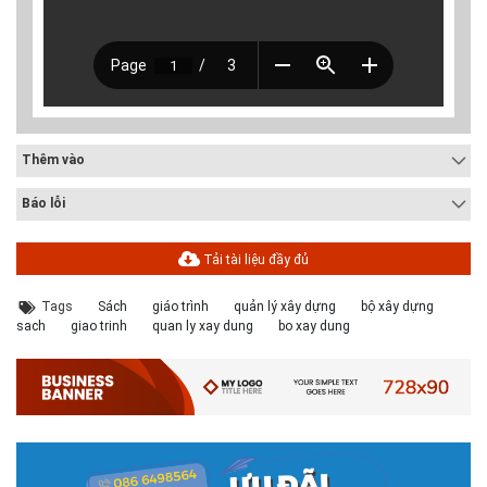
Thêm vào
Báo lỗi
Tải tài liệu đầy đủ
Tags
Sách
giáo trình
quản lý xây dựng
bộ xây dựng
sach
giao trinh
quan ly xay dung
bo xay dung