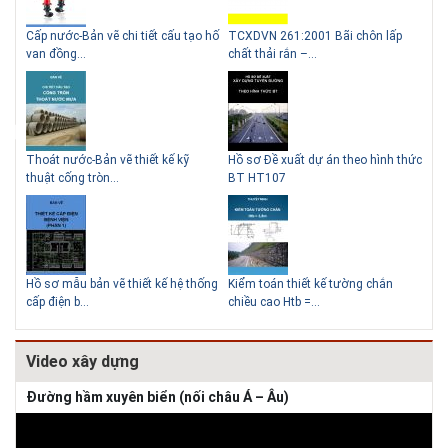
g
Cấp nước-Bản vẽ chi tiết cấu tạo hố
TCXDVN 261:2001 Bãi chôn lấp
Bản
Lý do nên sử dụng gạch block
Thiết kế nhà siêu nhỏ độc đáo
van đồng...
chất thải rắn –...
D60
để xây nhà
Thoát nước-Bản vẽ thiết kế kỹ
Hồ sơ Đề xuất dự án theo hình thức
Gia
thuật cống tròn...
BT HT107
khe
Giải pháp xử lý thấm chân
tường
Hồ sơ mẫu bản vẽ thiết kế hệ thống
Kiểm toán thiết kế tường chắn
Bản
cấp điện b...
chiều cao Htb =...
đá 
Video xây dựng
Đường hầm xuyên biển (nối châu Á – Âu)