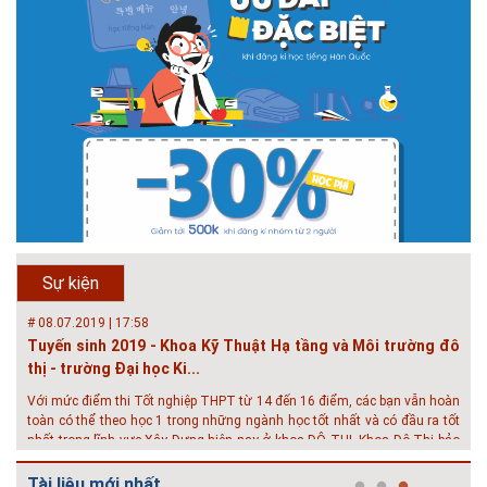
# 05.04.2025 | 17:16
Tuyển sinh 2025, Khoa kỹ thuật hạ tầng và môi trường đô thị
- Đại học Kiến trúc...
Thông tin tuyển sinh đại học 2025 Khoa kỹ thuật hạ tầng và môi trường
đô thị - Đại học Kiến trúc Hà Nội Tuyển sinh đại học với 280 chỉ tiêu, thời
gian đào tạo 4,5 năm
# 05.04.2020 | 20:30
GIAO LƯU TRỰC TUYẾN - TƯ VẤN TUYỂN SINH ĐẠI HỌC
CHÍNH QUY ĐẠI HỌC KIẾN TRÚC NĂM...
Năm nay, kỳ thi THPT quốc gia dự kiến diễn ra vào tháng 8. Trường Đại
học Kiến trúc Hà Nội chúc các bạn học sinh cuối cấp ôn thi thật tốt MỜI
QUÝ PHỤ HUYNH VÀ CÁC EM ĐÓN XEM GIAO LƯU TRỰC TUYẾN "TƯ
Sự kiện
VẤN TUYỂN SINH ĐẠI H...
# 08.07.2019 | 17:58
Tuyến sinh 2019 - Khoa Kỹ Thuật Hạ tầng và Môi trường đô
thị - trường Đại học Ki...
Với mức điểm thi Tốt nghiệp THPT từ 14 đến 16 điểm, các bạn vẫn hoàn
toàn có thể theo học 1 trong những ngành học tốt nhất và có đầu ra tốt
nhất trong lĩnh vực Xây Dựng hiện nay ở khoa ĐÔ THỊ. Khoa Đô Thị bảo
đảm 100% t...
Tài liệu mới nhất