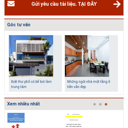
Gửi yêu cầu tài liệu. TẠI ĐÂY
Góc tư vấn
Biệt thự phố có bể bơi làm
Những ngôi nhà một tầng ít
trung tâm
tiền vẫn đẹp
Xem nhiều nhất