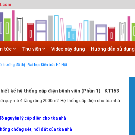
l.com
 trường đô thị - Đại học Kiến trúc Hà Nội
in tức
Thư viện
Video xây dựng
Hướng dẫn sử dụng
SITE
 trường đô thị - Đại học Kiến trúc Hà Nội
Hà Nội
 ĐẠI HỌC CHÍNH QUY ĐẠI HỌC KIẾN TRÚC NĂM 2020 - SỐ 02
#
T
hiết kế hệ thống cấp điện bệnh viện (Phần 1) - KT153
t
với quy mô 4 tầng rộng 2000m2. Hệ thống cấp điện cho tòa nhà
T
m
h
đồ nguyên lý cấp điện cho tòa nhà
#
G
thống chống sét, nối đất của tòa nhà
H