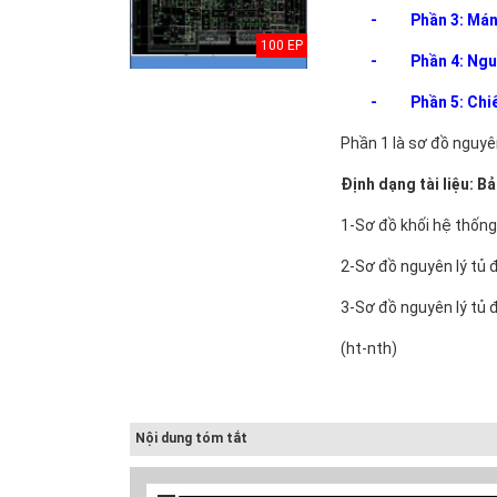
-
Phần 3: Mán
100 EP
-
Phần 4: Ng
-
Phần 5: Chi
Phần 1 là sơ đồ nguyê
Định dạng tài liệu: B
1-Sơ đồ khối hệ thống
2-Sơ đồ nguyên lý tủ 
3-Sơ đồ nguyên lý tủ 
uyết minh Hồ
Điều chỉnh Quy
Quy hoạch xây
 quy hoạch
hoạch chung xây
dựng vùng
(ht-nth)
ng thể Thủ đô
dựng đô thị Ki...
huyện Nam Sách
.
đến nă...
n bản pháp lý
Điều chỉnh Quy
Quy hoạch xây
Nội dung tóm tắt
a Hồ sơ quy
hoạch chung
dựng vùng
ạch tổng thể...
thành phố Hải
huyện Kim
Dươn...
Thành đến n...