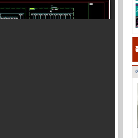
v
Quy hoạch tổng
Điều chỉnh quy
Bản vẽ Hồ s
H
thể phát triển
hoạch chung xây
quy hoạch t
t
mạng lưới cấp
dựng thị xã Ch...
thể Thủ đô 
t
n...
Nội...
2
#
Đ
g
N
h
G