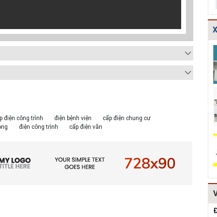
X
Bản vẽ chi tiết
Thoát nước-Bản
Các bảng t
các dạng gia cố
vẽ thiết kế kỹ
toán thủy l
mái ta luy HT...
thuật cống hộp...
cống và m
tho...
Thuyết minh và
Thiết kế chi tiết
Thiết kế kè
Bảng tính toán
kết cấu bó vỉa
hộc HT161
đánh giá hiệu q...
HT162
p điện công trình
điện bệnh viện
cấp điện chung cư
òng
điện công trình
cấp điện văn
Mẫu hồ sơ Báo
TCVN
Dự toán m
cáo nghiên cứu
4470:2012 Bệnh
hạng mục:
khả thi (lập dự...
viện đa khoa,
ngang qua
tiêu chuẩn...
đường, r...
Đ