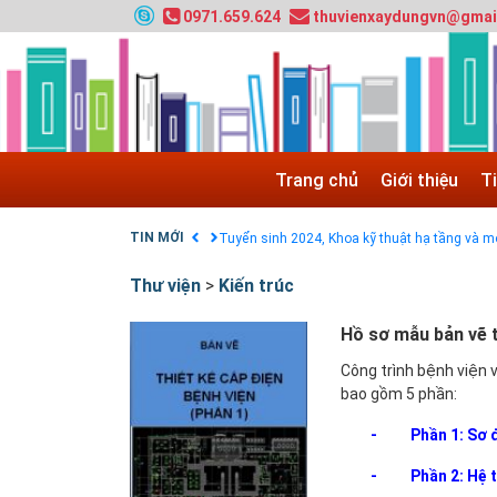
0971.659.624
thuvienxaydungvn@gmai
Tuyển sinh 2025, Khoa kỹ thuật hạ tầng và môi
Chính sách thanh toán
Trang chủ
Giới thiệu
T
Điều khoản dịch vụ
HƯỚNG DẪN THANH TOÁN VNPAY TRÊN WEB
TIN MỚI
Tuyển sinh 2024, Khoa kỹ thuật hạ tầng và môi
Quy hoạch chung hệ thống đê điều thành phố 
Thư viện
>
Kiến trúc
GIAO LƯU TRỰC TUYẾN - TƯ VẤN TUYỂN SINH
Nạp EP vào tài khoản bằng thẻ cào điện thoại
Hồ sơ mẫu bản vẽ t
Công trình bệnh viện 
bao gồm 5 phần:
-
Phần 1: Sơ 
-
Phần 2: Hệ 