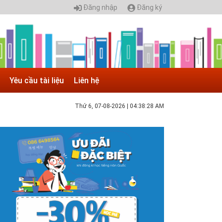
Đăng nhập
Đăng ký
Yêu cầu tài liệu
Liên hệ
Thứ 6, 07-08-2026
|
04:38:28 AM
 05.04.2025 | 17:16
uyển sinh 2025, Khoa kỹ thuật hạ tầng và môi
rường đô thị - Đại học Kiến trúc...
hông tin tuyển sinh đại học 2025 Khoa kỹ thuật hạ tầng và
ôi trường đô thị - Đại học Kiến trúc Hà Nội Tuyển sinh đại
ọc với 280 chỉ tiêu, thời gian đào tạo 4,5 năm
 05.04.2020 | 20:30
IAO LƯU TRỰC TUYẾN - TƯ VẤN TUYỂN SINH ĐẠI
ỌC CHÍNH QUY ĐẠI HỌC KIẾN TRÚC NĂM...