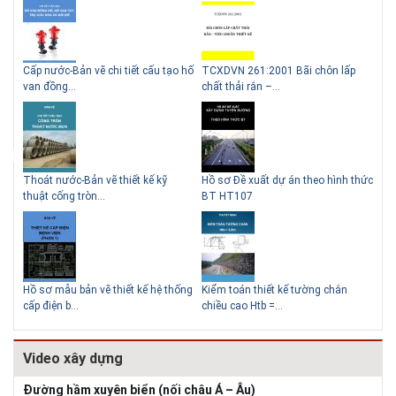
g
Cấp nước-Bản vẽ chi tiết cấu tạo hố
TCXDVN 261:2001 Bãi chôn lấp
Bản
Lý do nên sử dụng gạch block
Thiết kế nhà siêu nhỏ độc đáo
van đồng...
chất thải rắn –...
D60
để xây nhà
Thoát nước-Bản vẽ thiết kế kỹ
Hồ sơ Đề xuất dự án theo hình thức
Gia
thuật cống tròn...
BT HT107
khe
Giải pháp xử lý thấm chân
tường
Hồ sơ mẫu bản vẽ thiết kế hệ thống
Kiểm toán thiết kế tường chắn
Bản
cấp điện b...
chiều cao Htb =...
đá 
Video xây dựng
Đường hầm xuyên biển (nối châu Á – Âu)