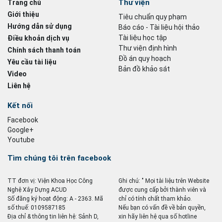
Thư viện
Trang chủ
Giới thiệu
Tiêu chuẩn quy phạm
Hướng dẫn sử dụng
Báo cáo - Tài liệu hội thảo
Tài liệu học tập
Điều khoản dịch vụ
Thư viện định hình
Chính sách thanh toán
Đồ án quy hoạch
Yêu cầu tài liệu
Bản đồ khảo sát
Video
Liên hệ
Kết nối
Facebook
Google+
Youtube
Tìm chúng tôi trên facebook
TT đơn vị: Viện Khoa Học Công
Ghi chú: " Mọi tài liệu trên Website
Nghệ Xây Dựng ACUD
được cung cấp bởi thành viên và
Số đăng ký hoạt động: A - 2363. Mã
chỉ có tính chất tham khảo.
số thuế: 0109587185
Nếu bạn có vấn đề về bản quyền,
Địa chỉ & thông tin liên hệ: Sảnh D,
xin hãy liên hệ qua số hotline