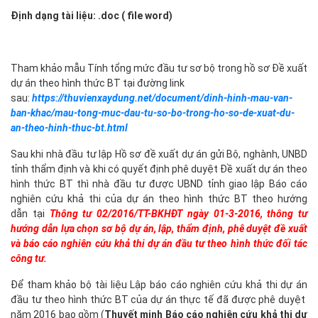
Định dạng tài liệu: .doc ( file word)
Tham khảo mẫu Tính tổng mức đầu tư sơ bộ trong hồ sơ Đề xuất
dự án theo hình thức BT tại đường link
sau:
https://thuvienxaydung.net/document/dinh-hinh-mau-van-
ban-khac/mau-tong-muc-dau-tu-so-bo-trong-ho-so-de-xuat-du-
an-theo-hinh-thuc-bt.html
Sau khi nhà đầu tư lập Hồ sơ đề xuất dự án gửi Bộ, nghành, UNBD
tỉnh thẩm định và khi có quyết định phê duyệt Đề xuất dự án theo
hình thức BT thì nhà đầu tư được UBND tỉnh giao lập Báo cáo
nghiên cứu khả thi của dự án theo hình thức BT theo hướng
dẫn tại
Thông tư 02/2016/TT-BKHĐT ngày 01-3-2016, thông tư
hướng dẫn lựa chọn sơ bộ dự án, lập, thẩm định, phê duyệt đề xuất
và báo cáo nghiên cứu khả thi dự án đầu tư theo hình thức đối tác
công tư.
Để tham khảo bộ tài liệu Lập báo cáo nghiên cứu khả thi dự án
đầu tư theo hình thức BT của dự án thực tế đã được phê duyệt
năm 2016 bao gồm (
Thuyết minh Báo cáo nghiên cứu khả thi dự