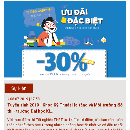
# 05.04.2025 | 17:16
Tuyển sinh 2025, Khoa kỹ thuật hạ tầng và môi trường đô thị
- Đại học Kiến trúc...
Thông tin tuyển sinh đại học 2025 Khoa kỹ thuật hạ tầng và môi trường
đô thị - Đại học Kiến trúc Hà Nội Tuyển sinh đại học với 280 chỉ tiêu, thời
gian đào tạo 4,5 năm
# 05.04.2020 | 20:30
GIAO LƯU TRỰC TUYẾN - TƯ VẤN TUYỂN SINH ĐẠI HỌC
CHÍNH QUY ĐẠI HỌC KIẾN TRÚC NĂM...
Năm nay, kỳ thi THPT quốc gia dự kiến diễn ra vào tháng 8. Trường Đại
học Kiến trúc Hà Nội chúc các bạn học sinh cuối cấp ôn thi thật tốt MỜI
QUÝ PHỤ HUYNH VÀ CÁC EM ĐÓN XEM GIAO LƯU TRỰC TUYẾN "TƯ
Sự kiện
VẤN TUYỂN SINH ĐẠI H...
# 08.07.2019 | 17:58
Tuyến sinh 2019 - Khoa Kỹ Thuật Hạ tầng và Môi trường đô
thị - trường Đại học Ki...
Với mức điểm thi Tốt nghiệp THPT từ 14 đến 16 điểm, các bạn vẫn hoàn
toàn có thể theo học 1 trong những ngành học tốt nhất và có đầu ra tốt