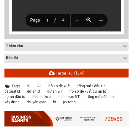
Thêm vào
Báo lỗi
Tải tài liệu đầy đủ
Tags
bt
BT
hồ sơ đề xuất
tổng mức đầu tư
đề xuất bt
dự án bt
dự án BT
hồ sơ đề xuất dự án bt
dự án đầu tư
hình thức bt
hình thức BT
tổng mức đầu tư
xây dựng
chuyển giao
bt
phương