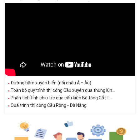
Đường hầm xuyên biển (nối châu Á – Âu)
Toàn bộ quy trình thi công Cầu xuyên qua thung lũn...
Phân tích tính chịu lực của cấu kiện Bê tông Cốt t...
Quá trình thi công Cầu Rồng - Đà Nẵng