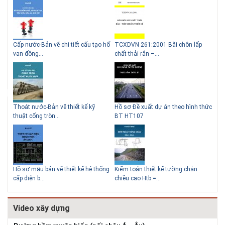
g
Cấp nước-Bản vẽ chi tiết cấu tạo hố
TCXDVN 261:2001 Bãi chôn lấp
Bản
Lý do nên sử dụng gạch block
Thiết kế nhà siêu nhỏ độc đáo
van đồng...
chất thải rắn –...
D60
để xây nhà
Thoát nước-Bản vẽ thiết kế kỹ
Hồ sơ Đề xuất dự án theo hình thức
Gia
thuật cống tròn...
BT HT107
khe
Giải pháp xử lý thấm chân
tường
Hồ sơ mẫu bản vẽ thiết kế hệ thống
Kiểm toán thiết kế tường chắn
Bản
cấp điện b...
chiều cao Htb =...
đá 
Video xây dựng