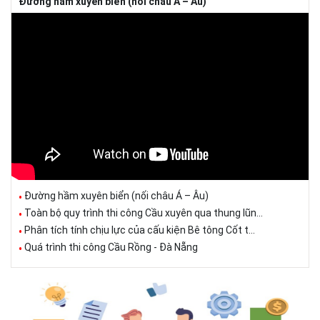
Đường hầm xuyên biển (nối châu Á – Âu)
Đường hầm xuyên biển (nối châu Á – Âu)
Toàn bộ quy trình thi công Cầu xuyên qua thung lũn...
Phân tích tính chịu lực của cấu kiện Bê tông Cốt t...
Quá trình thi công Cầu Rồng - Đà Nẵng