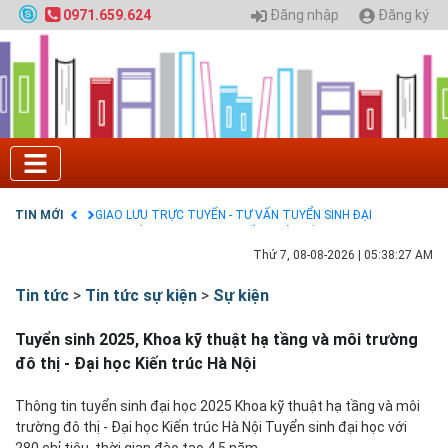
Đăng nhập
Đăng ký
0971.659.624
Tuyển sinh 2025, Khoa kỹ thuật hạ tầng và môi
trường đô thị - Đại học Kiến trúc Hà Nội
Chính sách thanh toán
Điều khoản dịch vụ
HƯỚNG DẪN THANH TOÁN VNPAY TRÊN WEBSITE
Tuyển sinh 2024, Khoa kỹ thuật hạ tầng và môi
trường đô thị - Đại học Kiến trúc Hà Nội
Quy hoạch chung hệ thống đê điều thành phố Hà
Nội
TIN MỚI
GIAO LƯU TRỰC TUYẾN - TƯ VẤN TUYỂN SINH ĐẠI
HỌC CHÍNH QUY ĐẠI HỌC KIẾN TRÚC NĂM 2020 -
SỐ 02
Thứ 7, 08-08-2026
|
05:38:28 AM
Nạp EP vào tài khoản bằng thẻ cào điện thoại
Tin tức
>
Tin tức sự kiện
>
Sự kiện
Tuyển sinh 2025, Khoa kỹ thuật hạ tầng và môi trường
đô thị - Đại học Kiến trúc Hà Nội
Thông tin tuyển sinh đại học 2025 Khoa kỹ thuật hạ tầng và môi
trường đô thị - Đại học Kiến trúc Hà Nội Tuyển sinh đại học với