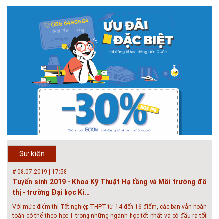
# 05.04.2025 | 17:16
Tuyển sinh 2025, Khoa kỹ thuật hạ tầng và môi trường đô thị
- Đại học Kiến trúc...
Thông tin tuyển sinh đại học 2025 Khoa kỹ thuật hạ tầng và môi trường
đô thị - Đại học Kiến trúc Hà Nội Tuyển sinh đại học với 280 chỉ tiêu, thời
gian đào tạo 4,5 năm
# 05.04.2020 | 20:30
GIAO LƯU TRỰC TUYẾN - TƯ VẤN TUYỂN SINH ĐẠI HỌC
CHÍNH QUY ĐẠI HỌC KIẾN TRÚC NĂM...
Năm nay, kỳ thi THPT quốc gia dự kiến diễn ra vào tháng 8. Trường Đại
học Kiến trúc Hà Nội chúc các bạn học sinh cuối cấp ôn thi thật tốt MỜI
QUÝ PHỤ HUYNH VÀ CÁC EM ĐÓN XEM GIAO LƯU TRỰC TUYẾN "TƯ
Sự kiện
VẤN TUYỂN SINH ĐẠI H...
# 08.07.2019 | 17:58
Tuyến sinh 2019 - Khoa Kỹ Thuật Hạ tầng và Môi trường đô
thị - trường Đại học Ki...
Với mức điểm thi Tốt nghiệp THPT từ 14 đến 16 điểm, các bạn vẫn hoàn
toàn có thể theo học 1 trong những ngành học tốt nhất và có đầu ra tốt