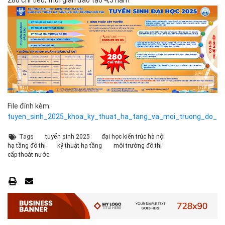
280 chỉ tiêu, thời gian đào tạo 4,5 năm
File đính kèm:
tuyen_sinh_2025_khoa_ky_thuat_ha_tang_va_moi_truong_do_thi_
Tags
tuyển sinh 2025
đại học kiến trúc hà nội
hạ tầng đô thị
kỹ thuật hạ tầng
môi trường đô thị
cấp thoát nước