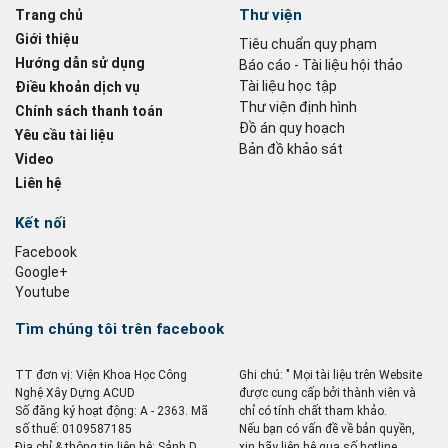
Thư viện
Trang chủ
Giới thiệu
Tiêu chuẩn quy phạm
Hướng dẫn sử dụng
Báo cáo - Tài liệu hội thảo
Tài liệu học tập
Điều khoản dịch vụ
Thư viện định hình
Chính sách thanh toán
Đồ án quy hoạch
Yêu cầu tài liệu
Bản đồ khảo sát
Video
Liên hệ
Kết nối
Facebook
Google+
Youtube
Tìm chúng tôi trên facebook
TT đơn vị: Viện Khoa Học Công
Ghi chú: " Mọi tài liệu trên Website
Nghệ Xây Dựng ACUD
được cung cấp bởi thành viên và
Số đăng ký hoạt động: A - 2363. Mã
chỉ có tính chất tham khảo.
số thuế: 0109587185
Nếu bạn có vấn đề về bản quyền,
Địa chỉ & thông tin liên hệ: Sảnh D,
xin hãy liên hệ qua số hotline