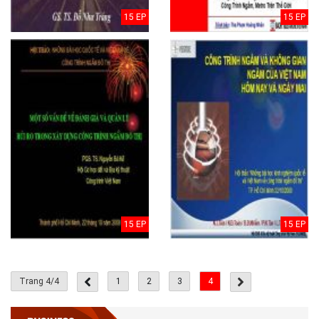
15 EP
15 EP
15 EP
15 EP
Trang 4/4
1
2
3
4