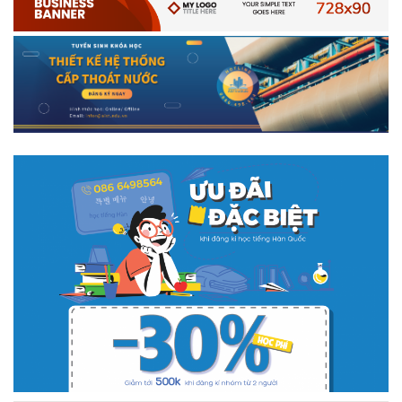
# 05.04.2025 | 17:16
Tuyển sinh 2025, Khoa kỹ thuật hạ tầng và môi trường đô thị
- Đại học Kiến trúc...
Thông tin tuyển sinh đại học 2025 Khoa kỹ thuật hạ tầng và môi trường
đô thị - Đại học Kiến trúc Hà Nội Tuyển sinh đại học với 280 chỉ tiêu, thời
gian đào tạo 4,5 năm
# 05.04.2020 | 20:30
GIAO LƯU TRỰC TUYẾN - TƯ VẤN TUYỂN SINH ĐẠI HỌC
CHÍNH QUY ĐẠI HỌC KIẾN TRÚC NĂM...
Năm nay, kỳ thi THPT quốc gia dự kiến diễn ra vào tháng 8. Trường Đại
học Kiến trúc Hà Nội chúc các bạn học sinh cuối cấp ôn thi thật tốt MỜI