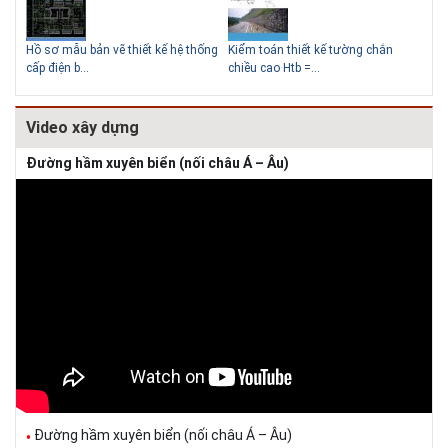
Thiết kế nhà siêu nhỏ độc đáo
Hồ sơ mẫu bản vẽ thiết kế hệ thống
Kiểm toán thiết kế tường chắn
Bản
cấp điện b...
chiều cao Htb =...
đá 
Video xây dựng
Đường hầm xuyên biển (nối châu Á – Âu)
Đường hầm xuyên biển (nối châu Á – Âu)