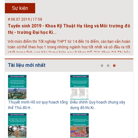
QUÝ PHỤ HUYNH VÀ CÁC EM ĐÓN XEM GIAO LƯU TRỰC TUYẾN "TƯ
Sự kiện
VẤN TUYỂN SINH ĐẠI H...
# 08.07.2019 | 17:58
Tuyến sinh 2019 - Khoa Kỹ Thuật Hạ tầng và Môi trường đô
thị - trường Đại học Ki...
Với mức điểm thi Tốt nghiệp THPT từ 14 đến 16 điểm, các bạn vẫn hoàn
toàn có thể theo học 1 trong những ngành học tốt nhất và có đầu ra tốt
nhất trong lĩnh vực Xây Dựng hiện nay ở khoa ĐÔ THỊ. Khoa Đô Thị bảo
đảm 100% t...
Tài liệu mới nhất
# 26.06.2018 | 10:57
Hội thảo quốc tế ''Xây dựng đô thị thông minh – Hướng đến
phát triển bền vững” /...
Phát triển đô thị thông minh và bền vững đang là mục tiêu của rất nhiều
thành phố trên thế giới. Tại Việt Nam, đã có gần 20 tỉnh, thành phố trên
toàn quốc đang triển khai hoặc khởi động các đề án về đô thị thông
 QHC
Thuyết minh Hồ sơ quy hoạch tổng
Điều chỉnh Quy hoạch chung xây
Qu
minh. Vi...
thể Thủ đô H...
dựng đô thị Ki...
Nam
# 23.06.2018 | 15:37
Hội thảo về sàn bê tông chất lượng cao tại Hà Nội và TP Hồ
Chí Minh
Hội thảo “Sàn bê tông chất lượng cao – công nghệ mới nhất tại Châu Âu