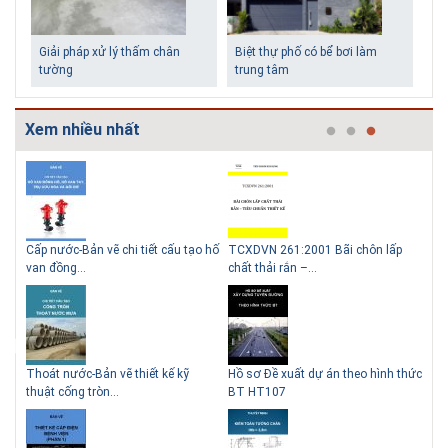
Giải pháp xử lý thấm chân
Biệt thự phố có bể bơi làm
tường
trung tâm
Xem nhiều nhất
g
Cấp nước-Bản vẽ chi tiết cấu tạo hố
TCXDVN 261:2001 Bãi chôn lấp
Bản
Những ngôi nhà một tầng ít
Lý do nên sử dụng gạch block
van đồng...
chất thải rắn –...
D60
tiền vẫn đẹp
để xây nhà
Thoát nước-Bản vẽ thiết kế kỹ
Hồ sơ Đề xuất dự án theo hình thức
Gia
thuật cống tròn...
BT HT107
khe