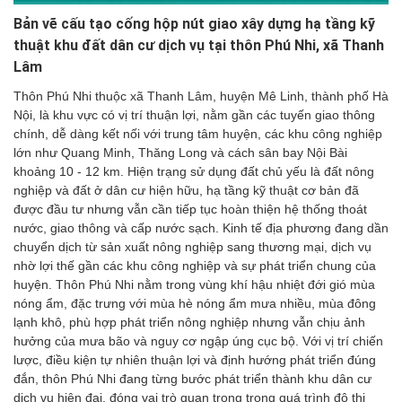
Bản vẽ cấu tạo cống hộp nút giao xây dựng hạ tầng kỹ
thuật khu đất dân cư dịch vụ tại thôn Phú Nhi, xã Thanh
Lâm
Thôn Phú Nhi thuộc xã Thanh Lâm, huyện Mê Linh, thành phố Hà
Nội, là khu vực có vị trí thuận lợi, nằm gần các tuyến giao thông
chính, dễ dàng kết nối với trung tâm huyện, các khu công nghiệp
lớn như Quang Minh, Thăng Long và cách sân bay Nội Bài
khoảng 10 - 12 km. Hiện trạng sử dụng đất chủ yếu là đất nông
nghiệp và đất ở dân cư hiện hữu, hạ tầng kỹ thuật cơ bản đã
được đầu tư nhưng vẫn cần tiếp tục hoàn thiện hệ thống thoát
nước, giao thông và cấp nước sạch. Kinh tế địa phương đang dần
chuyển dịch từ sản xuất nông nghiệp sang thương mại, dịch vụ
nhờ lợi thế gần các khu công nghiệp và sự phát triển chung của
huyện. Thôn Phú Nhi nằm trong vùng khí hậu nhiệt đới gió mùa
nóng ẩm, đặc trưng với mùa hè nóng ẩm mưa nhiều, mùa đông
lạnh khô, phù hợp phát triển nông nghiệp nhưng vẫn chịu ảnh
hưởng của mưa bão và nguy cơ ngập úng cục bộ. Với vị trí chiến
lược, điều kiện tự nhiên thuận lợi và định hướng phát triển đúng
đắn, thôn Phú Nhi đang từng bước phát triển thành khu dân cư
dịch vụ hiện đại, đóng vai trò quan trọng trong quá trình đô thị