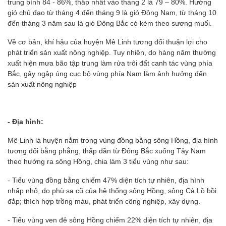
trung bình 84 - 86%, thấp nhất vào tháng 2 là 79 – 80%. Hướng
gió chủ đạo từ tháng 4 đến tháng 9 là gió Đông Nam, từ tháng 10
đến tháng 3 năm sau là gió Đông Bắc có kèm theo sương muối.
Về cơ bản, khí hậu của huyện Mê Linh tương đối thuận lợi cho
phát triển sản xuất nông nghiệp. Tuy nhiên, do hàng năm thường
xuất hiện mưa bão tập trung làm rửa trôi đất canh tác vùng phía
Bắc, gây ngập úng cục bộ vùng phía Nam làm ảnh hưởng đến
sản xuất nông nghiệp
- Địa hình:
Mê Linh là huyện nằm trong vùng đồng bằng sông Hồng, địa hình
tương đối bằng phẳng, thấp dần từ Đông Bắc xuống Tây Nam
theo hướng ra sông Hồng, chia làm 3 tiểu vùng như sau:
- Tiểu vùng đồng bằng chiếm 47% diện tích tự nhiên, địa hình
nhấp nhô, do phù sa cũ của hệ thống sông Hồng, sông Cà Lồ bồi
đắp; thích hợp trồng màu, phát triển công nghiệp, xây dựng.
- Tiểu vùng ven đê sông Hồng chiếm 22% diện tích tự nhiên, địa