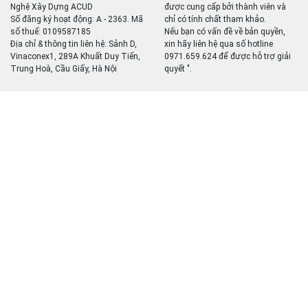
Nghệ Xây Dựng ACUD
được cung cấp bởi thành viên và
Số đăng ký hoạt động: A - 2363. Mã
chỉ có tính chất tham khảo.
số thuế: 0109587185
Nếu bạn có vấn đề về bản quyền,
Địa chỉ & thông tin liên hệ: Sảnh D,
xin hãy liên hệ qua số hotline
Vinaconex1, 289A Khuất Duy Tiến,
0971.659.624 để được hỗ trợ giải
Trung Hoà, Cầu Giấy, Hà Nội
quyết ".