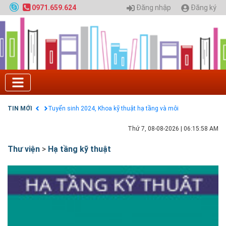
Nội
Đăng nhập
Đăng ký
0971.659.624
GIAO LƯU TRỰC TUYẾN - TƯ VẤN TUYỂN SINH ĐẠI
HỌC CHÍNH QUY ĐẠI HỌC KIẾN TRÚC NĂM 2020 -
SỐ 02
Nạp EP vào tài khoản bằng thẻ cào điện thoại
Tuyển sinh 2025, Khoa kỹ thuật hạ tầng và môi
trường đô thị - Đại học Kiến trúc Hà Nội
Chính sách thanh toán
Điều khoản dịch vụ
HƯỚNG DẪN THANH TOÁN VNPAY TRÊN WEBSITE
TIN MỚI
Tuyển sinh 2024, Khoa kỹ thuật hạ tầng và môi
trường đô thị - Đại học Kiến trúc Hà Nội
Thứ 7, 08-08-2026
|
06:16:00 AM
Thư viện
>
Hạ tầng kỹ thuật