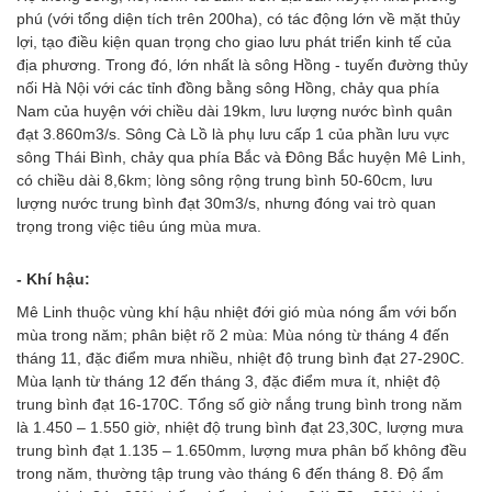
phú (với tổng diện tích trên 200ha), có tác động lớn về mặt thủy
lợi, tạo điều kiện quan trọng cho giao lưu phát triển kinh tế của
địa phương. Trong đó, lớn nhất là sông Hồng - tuyến đường thủy
nối Hà Nội với các tỉnh đồng bằng sông Hồng, chảy qua phía
Nam của huyện với chiều dài 19km, lưu lượng nước bình quân
đạt 3.860m3/s. Sông Cà Lồ là phụ lưu cấp 1 của phần lưu vực
sông Thái Bình, chảy qua phía Bắc và Đông Bắc huyện Mê Linh,
có chiều dài 8,6km; lòng sông rộng trung bình 50-60cm, lưu
lượng nước trung bình đạt 30m3/s, nhưng đóng vai trò quan
trọng trong việc tiêu úng mùa mưa.
- Khí hậu:
Mê Linh thuộc vùng khí hậu nhiệt đới gió mùa nóng ẩm với bốn
mùa trong năm; phân biệt rõ 2 mùa: Mùa nóng từ tháng 4 đến
tháng 11, đặc điểm mưa nhiều, nhiệt độ trung bình đạt 27-290C.
Mùa lạnh từ tháng 12 đến tháng 3, đặc điểm mưa ít, nhiệt độ
trung bình đạt 16-170C. Tổng số giờ nắng trung bình trong năm
là 1.450 – 1.550 giờ, nhiệt độ trung bình đạt 23,30C, lượng mưa
trung bình đạt 1.135 – 1.650mm, lượng mưa phân bố không đều
trong năm, thường tập trung vào tháng 6 đến tháng 8. Độ ẩm