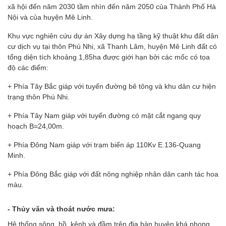
xã hội đến năm 2030 tầm nhìn đến năm 2050 của Thành Phố Hà
Nội và của huyện Mê Linh.
Khu vực nghiên cứu dự án Xây dựng hạ tầng kỹ thuật khu đất dân
cư dịch vụ tại thôn Phú Nhi, xã Thanh Lâm, huyện Mê Linh đất có
tổng diện tích khoảng 1,85ha được giới hạn bởi các mốc có tọa
độ các điểm:
+ Phía Tây Bắc giáp với tuyến đường bê tông và khu dân cư hiện
trạng thôn Phú Nhi.
+ Phía Tây Nam giáp với tuyến đường có mặt cắt ngang quy
hoạch B=24,00m.
+ Phía Đông Nam giáp với trạm biến áp 110Kv E.136-Quang
Minh.
+ Phía Đông Bắc giáp với đất nông nghiệp nhân dân canh tác hoa
màu.
- Thủy văn và thoát nước mưa:
Hệ thống sông, hồ, kênh và đầm trên địa bàn huyện khá phong