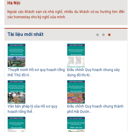
Hà Nội
Ngoài các khách sạn và nhà nghỉ, nhiều du khách có xu hướng tìm đến
các homestay cho kỳ nghỉ của mình.
# 05.04.2025 | 17:16
Tuyển sinh 2025, Khoa kỹ thuật hạ tầng và môi trường đô thị
Tài liệu mới nhất
- Đại học Kiến trúc...
Thông tin tuyển sinh đại học 2025 Khoa kỹ thuật hạ tầng và môi trường
đô thị - Đại học Kiến trúc Hà Nội Tuyển sinh đại học với 280 chỉ tiêu, thời
gian đào tạo 4,5 năm
 QHC
Thuyết minh Hồ sơ quy hoạch tổng
Điều chỉnh Quy hoạch chung xây
Qu
thể Thủ đô H...
dựng đô thị Ki...
Nam
ạch
Văn bản pháp lý của Hồ sơ quy
Điều chỉnh Quy hoạch chung thành
Qu
hoạch tổng thể...
phố Hải Dươn...
Kim