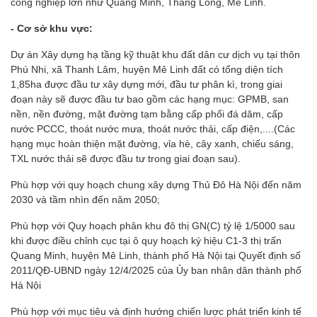
công nghiệp lớn như Quang Minh, Thăng Long, Mê Linh.
- Cơ sở khu vực:
Dự án Xây dựng hạ tầng kỹ thuật khu đất dân cư dịch vụ tại thôn
Phú Nhi, xã Thanh Lâm, huyện Mê Linh đất có tổng diện tích
1,85ha được đầu tư xây dựng mới, đầu tư phân kì, trong giai
đoạn này sẽ được đầu tư bao gồm các hạng mục: GPMB, san
nền, nền đường, mặt đường tạm bằng cấp phối đá dăm, cấp
nước PCCC, thoát nước mưa, thoát nước thải, cấp điện,....(Các
hạng mục hoàn thiện mặt đường, vỉa hè, cây xanh, chiếu sáng,
TXL nước thải sẽ được đầu tư trong giai đoạn sau).
Phù hợp với quy hoạch chung xây dựng Thủ Đô Hà Nội đến năm
2030 và tầm nhìn đến năm 2050;
Phù hợp với Quy hoạch phân khu đô thị GN(C) tỷ lệ 1/5000 sau
khi được điều chỉnh cục tại ô quy hoạch ký hiệu C1-3 thị trấn
Quang Minh, huyện Mê Linh, thành phố Hà Nội tại Quyết định số
2011/QĐ-UBND ngày 12/4/2025 của Ủy ban nhân dân thành phố
Hà Nội
Phù hợp với mục tiêu và định hướng chiến lược phát triển kinh tế