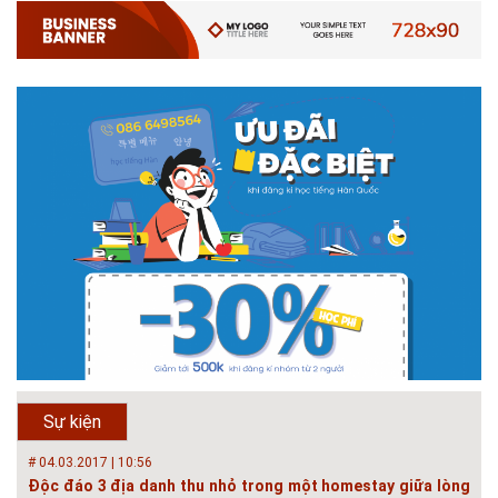
Với mức điểm thi Tốt nghiệp THPT từ 14 đến 16 điểm, các bạn vẫn hoàn
toàn có thể theo học 1 trong những ngành học tốt nhất và có đầu ra tốt
nhất trong lĩnh vực Xây Dựng hiện nay ở khoa ĐÔ THỊ. Khoa Đô Thị bảo
đảm 100% t...
# 26.06.2018 | 10:57
Hội thảo quốc tế ''Xây dựng đô thị thông minh – Hướng đến
phát triển bền vững” /...
Phát triển đô thị thông minh và bền vững đang là mục tiêu của rất nhiều
thành phố trên thế giới. Tại Việt Nam, đã có gần 20 tỉnh, thành phố trên
toàn quốc đang triển khai hoặc khởi động các đề án về đô thị thông
minh. Vi...
# 23.06.2018 | 15:37
Hội thảo về sàn bê tông chất lượng cao tại Hà Nội và TP Hồ
Chí Minh
Hội thảo “Sàn bê tông chất lượng cao – công nghệ mới nhất tại Châu Âu
& Mỹ và các vấn đề áp dụng tại Việt Nam” được tổ chức bởi HOUSELINK
sẽ diễn ra vào 14h00 ngày 26/06/2018 tại Khách sạn Pan Pacific, Hà Nội
Sự kiện
và ngày 28/...
# 04.03.2017 | 10:56
Độc đáo 3 địa danh thu nhỏ trong một homestay giữa lòng