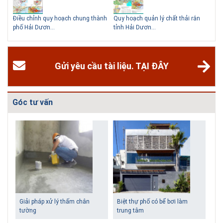
hể
Điều chỉnh quy hoạch chung thành
Quy hoạch quản lý chất thải rắn
Qu
phố Hải Dươn...
tỉnh Hải Dươn...
Gia
Gửi yêu cầu tài liệu. TẠI ĐÂY
Góc tư vấn
Giải pháp xử lý thấm chân
Biệt thự phố có bể bơi làm
tường
trung tâm