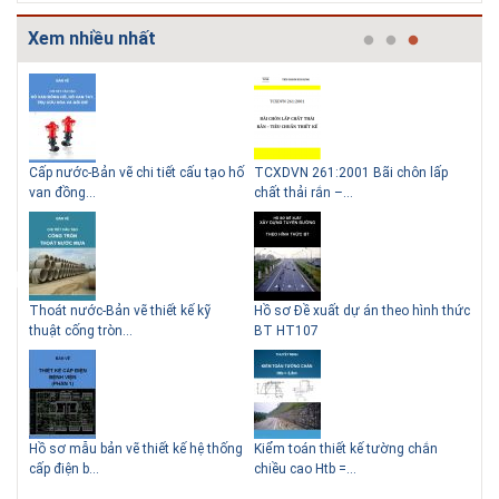
Xem nhiều nhất
g
Cấp nước-Bản vẽ chi tiết cấu tạo hố
TCXDVN 261:2001 Bãi chôn lấp
Bản
Những ngôi nhà một tầng ít
Lý do nên sử dụng gạch block
van đồng...
chất thải rắn –...
D60
tiền vẫn đẹp
để xây nhà
Thoát nước-Bản vẽ thiết kế kỹ
Hồ sơ Đề xuất dự án theo hình thức
Gia
thuật cống tròn...
BT HT107
khe
Thiết kế nhà siêu nhỏ độc đáo
Hồ sơ mẫu bản vẽ thiết kế hệ thống
Kiểm toán thiết kế tường chắn
Bản
cấp điện b...
chiều cao Htb =...
đá 