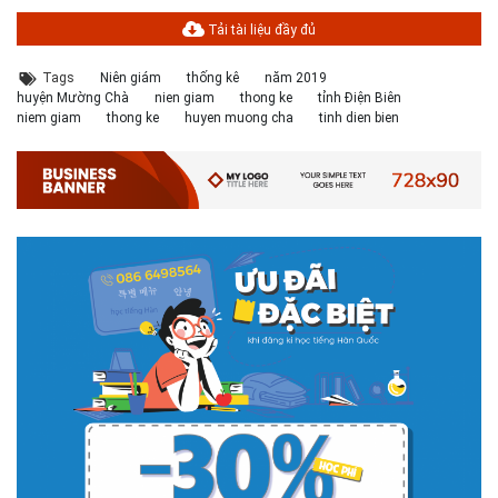
Tải tài liệu đầy đủ
Tags
Niên giám
thống kê
năm 2019
huyện Mường Chà
nien giam
thong ke
tỉnh Điện Biên
niem giam
thong ke
huyen muong cha
tinh dien bien
# 05.04.2025 | 17:16
Tuyển sinh 2025, Khoa kỹ thuật hạ tầng và môi trường đô thị
- Đại học Kiến trúc...
Thông tin tuyển sinh đại học 2025 Khoa kỹ thuật hạ tầng và môi trường
đô thị - Đại học Kiến trúc Hà Nội Tuyển sinh đại học với 280 chỉ tiêu, thời
gian đào tạo 4,5 năm
# 05.04.2020 | 20:30
GIAO LƯU TRỰC TUYẾN - TƯ VẤN TUYỂN SINH ĐẠI HỌC
CHÍNH QUY ĐẠI HỌC KIẾN TRÚC NĂM...