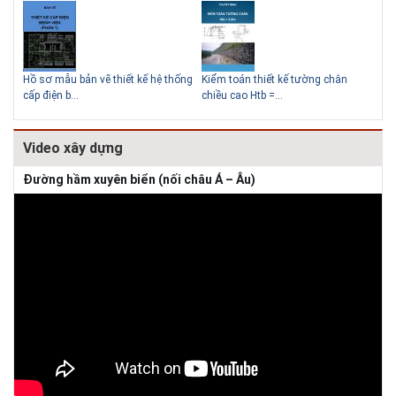
Giải pháp xử lý thấm chân
tường
Hồ sơ mẫu bản vẽ thiết kế hệ thống
Kiểm toán thiết kế tường chắn
Bản
cấp điện b...
chiều cao Htb =...
đá 
Video xây dựng
Đường hầm xuyên biển (nối châu Á – Âu)