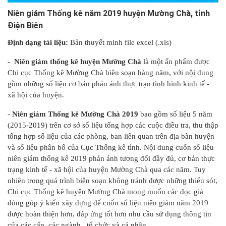
Niên giám Thống kê năm 2019 huyện Mường Chà, tỉnh
Điện Biên
Định dạng tài liệu:
Bản thuyết minh file excel (.xls)
-
Niên giám thống kê huyện Mường Chà
là một ấn phẩm được
Chi cục Thống kê Mường Chà biên soạn hàng năm, với nội dung
gồm những số liệu cơ bản phản ánh thực trạn tình hình kinh tế -
xã hội của huyện.
-
Niên giám Thống kê Mường Chà 2019
bao gồm số liệu 5 năm
(2015-2019) trên cơ sở số liệu tổng hợp các cuộc điều tra, thu thập
tổng hợp số liệu của các phòng, ban liên quan trên địa bàn huyện
và số liệu phân bổ của Cục Thống kê tỉnh. Nội dung cuốn số liệu
niên giám thống kê 2019 phản ánh tương đối đầy đủ, cơ bản thực
trạng kinh tế - xã hội của huyện Mường Chà qua các năm. Tuy
nhiên trong quá trình biên soạn không tránh được những thiếu sót,
Chi cục Thống kê huyện Mường Chà mong muốn các đọc giả
đóng góp ý kiến xây dựng để cuốn số liệu niên giám năm 2019
được hoàn thiện hơn, đáp ứng tốt hơn nhu cầu sử dụng thông tin
của các cấp, các ngành, tổ chức và cá nhân
.