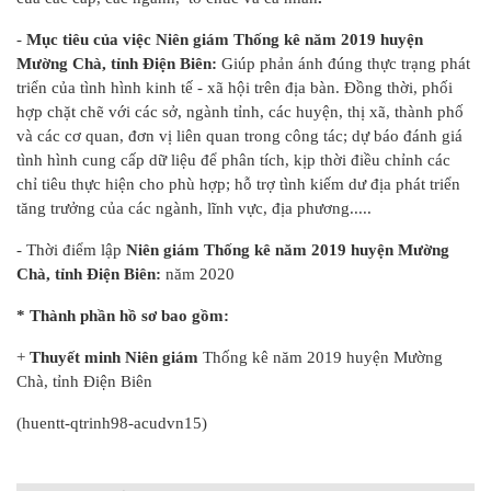
-
Mục tiêu của việc Niên giám Thống kê năm 2019 huyện
Mường Chà, tỉnh Điện Biên:
Giúp
phản ánh đúng thực trạng phát
triển của tình hình kinh tế - xã hội trên địa bàn. Đồng thời, phối
hợp chặt chẽ với các sở, ngành tỉnh, các huyện, thị xã, thành phố
và các cơ quan, đơn vị liên quan trong công tác; dự báo đánh giá
tình hình cung cấp dữ liệu để phân tích, kịp thời điều chỉnh các
chỉ tiêu thực hiện cho phù hợp; hỗ trợ tình kiếm dư địa phát triển
tăng trưởng của các ngành, lĩnh vực, địa phương.....
- Thời điểm lập
Niên giám Thống kê năm 2019 huyện Mường
Chà, tỉnh Điện Biên:
năm 2020
* Thành phần hồ sơ bao gồm:
+
Thuyết minh Niên giám
Thống kê năm 2019 huyện Mường
Chà, tỉnh Điện Biên
(huentt-qtrinh98-acudvn15)