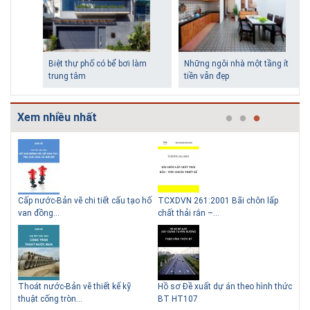
Biệt thự phố có bể bơi làm
Những ngôi nhà một tầng ít
trung tâm
tiền vẫn đẹp
Xem nhiều nhất
g
Cấp nước-Bản vẽ chi tiết cấu tạo hố
TCXDVN 261:2001 Bãi chôn lấp
Bản
Lý do nên sử dụng gạch block
Thiết kế nhà siêu nhỏ độc đáo
van đồng...
chất thải rắn –...
D60
để xây nhà
Thoát nước-Bản vẽ thiết kế kỹ
Hồ sơ Đề xuất dự án theo hình thức
Gia
thuật cống tròn...
BT HT107
khe