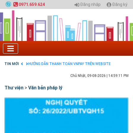
Quy hoạch chung hệ thống đê điều thành phố Hà
Đăng nhập
Đăng ký
0971.659.624
Nội
GIAO LƯU TRỰC TUYẾN - TƯ VẤN TUYỂN SINH ĐẠI
HỌC CHÍNH QUY ĐẠI HỌC KIẾN TRÚC NĂM 2020 -
SỐ 02
Nạp EP vào tài khoản bằng thẻ cào điện thoại
Tuyển sinh 2025, Khoa kỹ thuật hạ tầng và môi
trường đô thị - Đại học Kiến trúc Hà Nội
Chính sách thanh toán
Điều khoản dịch vụ
TIN MỚI
HƯỚNG DẪN THANH TOÁN VNPAY TRÊN WEBSITE
Chủ Nhật, 09-08-2026
|
14:59:12 PM
Thư viện
>
Văn bản pháp lý