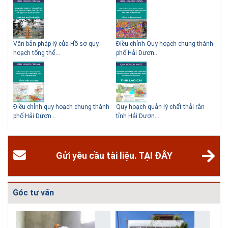
ạch
Văn bản pháp lý của Hồ sơ quy
Điều chỉnh Quy hoạch chung thành
Qu
hoạch tổng thể...
phố Hải Dươn...
Kim
hể
Điều chỉnh quy hoạch chung thành
Quy hoạch quản lý chất thải rắn
Qu
phố Hải Dươn...
tỉnh Hải Dươn...
Gia
Gửi yêu cầu tài liệu. TẠI ĐÂY
Góc tư vấn