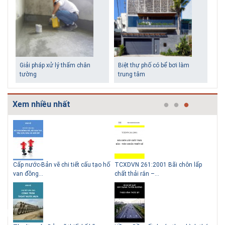
Giải pháp xử lý thấm chân
Biệt thự phố có bể bơi làm
tường
trung tâm
Xem nhiều nhất
g
Cấp nước-Bản vẽ chi tiết cấu tạo hố
TCXDVN 261:2001 Bãi chôn lấp
Bản
Những ngôi nhà một tầng ít
Lý do nên sử dụng gạch block
van đồng...
chất thải rắn –...
D60
tiền vẫn đẹp
để xây nhà