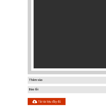
Điều chỉnh quy
Quy hoạch quản
Quy hoạch xây
hoạch chung
lý chất thải rắn
dựng vùng
thành phố Hải
tỉnh Hải Dươn...
huyện Gia Lộc
Dươn...
Thêm vào
Báo lỗi
Tải tài liệu đầy đủ