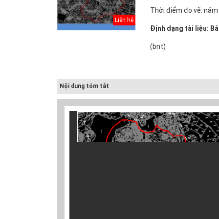
Thời điểm đo vẽ: năm
Liên hệ
Định dạng tài liệu: B
(bnt)
Nội dung tóm tắt
Thuyết minh Hồ
Điều chỉnh Quy
Quy hoạch xây
sơ quy hoạch
hoạch chung xây
dựng vùng
tổng thể Thủ đô
dựng đô thị Ki...
huyện Nam Sách
H...
đến nă...
Văn bản pháp lý
Điều chỉnh Quy
Quy hoạch xây
của Hồ sơ quy
hoạch chung
dựng vùng
hoạch tổng thể...
thành phố Hải
huyện Kim
Dươn...
Thành đến n...