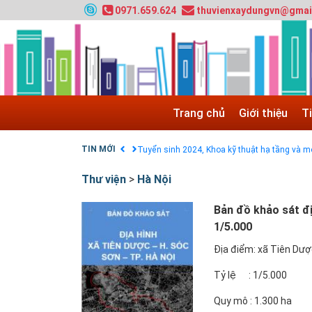
0971.659.624
thuvienxaydungvn@gmai
Tuyển sinh 2025, Khoa kỹ thuật hạ tầng và môi
Chính sách thanh toán
Trang chủ
Giới thiệu
T
Điều khoản dịch vụ
HƯỚNG DẪN THANH TOÁN VNPAY TRÊN WEB
TIN MỚI
Tuyển sinh 2024, Khoa kỹ thuật hạ tầng và môi
Quy hoạch chung hệ thống đê điều thành phố 
Thư viện
>
Hà Nội
GIAO LƯU TRỰC TUYẾN - TƯ VẤN TUYỂN SINH
Nạp EP vào tài khoản bằng thẻ cào điện thoại
Bản đồ khảo sát đị
1/5.000
Địa điểm: xã Tiên Dư
Tỷ lệ : 1/5.000
Quy mô : 1.300 ha