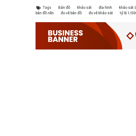
Tags
Bản đồ
khảo sát
địa hình
khảo sát đ
bản đồ nền
đo vẽ bản đồ
đo vẽ khảo sát
tỷ lệ 1/5
Cấp nước-Bản vẽ
TCXDVN
Bản vẽ chi tiế
chi tiết cấu tạo
261:2001 Bãi
cấu tạo đế c
hố van đồng...
chôn lấp chất
tròn D600,D80
thải rắn –...
Thoát nước-Bản
Hồ sơ Đề xuất
Giao thông-B
vẽ thiết kế kỹ
dự án theo hình
vẽ chi tiết cấ
thuật cống tròn...
thức BT HT107
tạo khe co, kh
Hồ sơ mẫu bản
Kiểm toán thiết
Bản vẽ chi tiế
vẽ thiết kế hệ
kế tường chắn
cấu tạo tườn
thống cấp điện
chiều cao Htb =...
chắn đá hộc
b...
HT1...