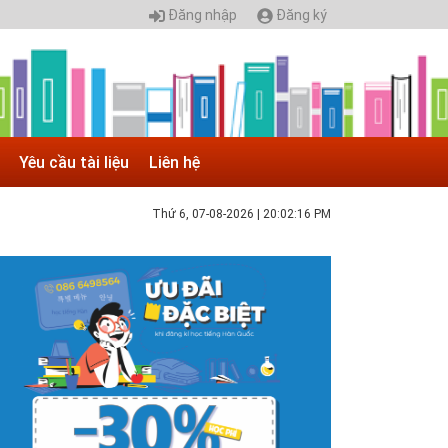
Đăng nhập
Đăng ký
Yêu cầu tài liệu
Liên hệ
Thứ 6, 07-08-2026
|
20:02:16 PM
 05.04.2025 | 17:16
uyển sinh 2025, Khoa kỹ thuật hạ tầng và môi
rường đô thị - Đại học Kiến trúc...
hông tin tuyển sinh đại học 2025 Khoa kỹ thuật hạ tầng và
ôi trường đô thị - Đại học Kiến trúc Hà Nội Tuyển sinh đại
ọc với 280 chỉ tiêu, thời gian đào tạo 4,5 năm
 05.04.2020 | 20:30
IAO LƯU TRỰC TUYẾN - TƯ VẤN TUYỂN SINH ĐẠI