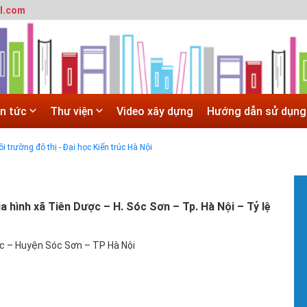
l.com
 trường đô thị - Đại học Kiến trúc Hà Nội
in tức
Thư viện
Video xây dựng
Hướng dẫn sử dụng
SITE
 trường đô thị - Đại học Kiến trúc Hà Nội
Hà Nội
 ĐẠI HỌC CHÍNH QUY ĐẠI HỌC KIẾN TRÚC NĂM 2020 - SỐ 02
#
T
a hình xã Tiên Dược – H. Sóc Sơn – Tp. Hà Nội – Tỷ lệ
t
T
ợc – Huyện Sóc Sơn – TP Hà Nội
m
h
#
G