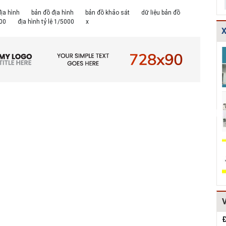
ịa hình
bản đồ địa hình
bản đồ khảo sát
dữ liệu bản đồ
000
địa hình tỷ lệ 1/5000
x
X
t
Bản vẽ chi tiết
Thoát nước-Bản
Các
ống
các dạng gia cố
vẽ thiết kế kỹ
toá
...
mái ta luy HT...
thuật cống hộp...
cố
tho
ản
Thuyết minh và
Thiết kế chi tiết
Thi
u
Bảng tính toán
kết cấu bó vỉa
hộ
...
đánh giá hiệu q...
HT162
t
Mẫu hồ sơ Báo
TCVN
Dự
g
cáo nghiên cứu
4470:2012 Bệnh
hạ
khả thi (lập dự...
viện đa khoa,
ng
tiêu chuẩn...
đườ
Đ