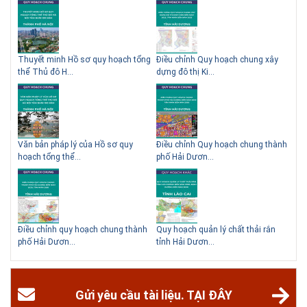
Thông tin tuyển sinh đại học 2025 Khoa kỹ thuật hạ tầng và môi trường
đô thị - Đại học Kiến trúc Hà Nội Tuyển sinh đại học với 280 chỉ tiêu, thời
gian đào tạo 4,5 năm
 QHC
Thuyết minh Hồ sơ quy hoạch tổng
Điều chỉnh Quy hoạch chung xây
Qu
thể Thủ đô H...
dựng đô thị Ki...
Nam
ạch
Văn bản pháp lý của Hồ sơ quy
Điều chỉnh Quy hoạch chung thành
Qu
hoạch tổng thể...
phố Hải Dươn...
Kim
hể
Điều chỉnh quy hoạch chung thành
Quy hoạch quản lý chất thải rắn
Qu
phố Hải Dươn...
tỉnh Hải Dươn...
Gia
Gửi yêu cầu tài liệu. TẠI ĐÂY