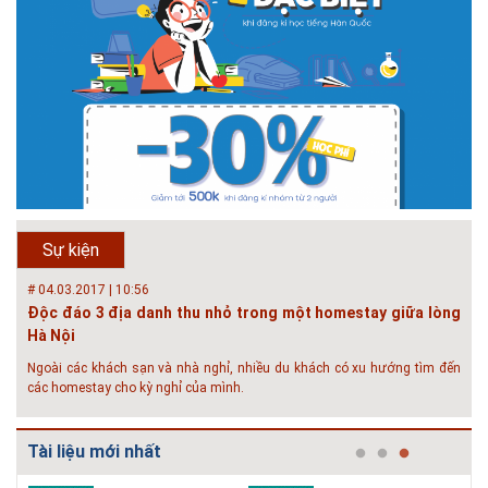
Phát triển đô thị thông minh và bền vững đang là mục tiêu của rất nhiều
thành phố trên thế giới. Tại Việt Nam, đã có gần 20 tỉnh, thành phố trên
toàn quốc đang triển khai hoặc khởi động các đề án về đô thị thông
minh. Vi...
# 23.06.2018 | 15:37
Hội thảo về sàn bê tông chất lượng cao tại Hà Nội và TP Hồ
Chí Minh
Hội thảo “Sàn bê tông chất lượng cao – công nghệ mới nhất tại Châu Âu
& Mỹ và các vấn đề áp dụng tại Việt Nam” được tổ chức bởi HOUSELINK
sẽ diễn ra vào 14h00 ngày 26/06/2018 tại Khách sạn Pan Pacific, Hà Nội
Sự kiện
và ngày 28/...
# 04.03.2017 | 10:56
Độc đáo 3 địa danh thu nhỏ trong một homestay giữa lòng
Hà Nội
Ngoài các khách sạn và nhà nghỉ, nhiều du khách có xu hướng tìm đến
các homestay cho kỳ nghỉ của mình.
# 05.04.2025 | 17:16
Tuyển sinh 2025, Khoa kỹ thuật hạ tầng và môi trường đô thị
Tài liệu mới nhất
- Đại học Kiến trúc...