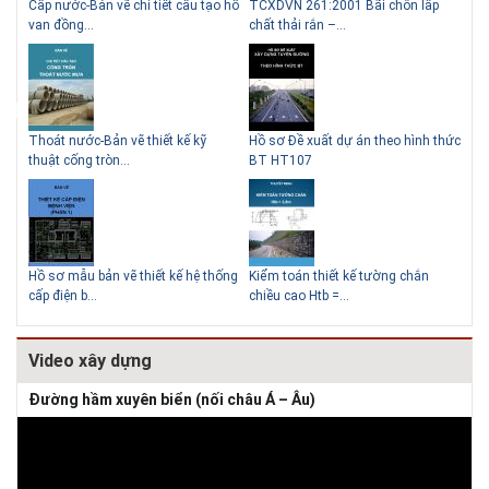
g
Cấp nước-Bản vẽ chi tiết cấu tạo hố
TCXDVN 261:2001 Bãi chôn lấp
Bản
Những ngôi nhà một tầng ít
Lý do nên sử dụng gạch block
van đồng...
chất thải rắn –...
D60
tiền vẫn đẹp
để xây nhà
Thoát nước-Bản vẽ thiết kế kỹ
Hồ sơ Đề xuất dự án theo hình thức
Gia
thuật cống tròn...
BT HT107
khe
Thiết kế nhà siêu nhỏ độc đáo
Hồ sơ mẫu bản vẽ thiết kế hệ thống
Kiểm toán thiết kế tường chắn
Bản
cấp điện b...
chiều cao Htb =...
đá 
Video xây dựng
Đường hầm xuyên biển (nối châu Á – Âu)