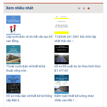
Xem nhiều nhất
g
Cấp nước-Bản vẽ chi tiết cấu tạo hố
TCXDVN 261:2001 Bãi chôn lấp
Bản
Lý do nên sử dụng gạch block
Thiết kế nhà siêu nhỏ độc đáo
van đồng...
chất thải rắn –...
D60
để xây nhà
Thoát nước-Bản vẽ thiết kế kỹ
Hồ sơ Đề xuất dự án theo hình thức
Gia
thuật cống tròn...
BT HT107
khe
Giải pháp xử lý thấm chân
tường
Hồ sơ mẫu bản vẽ thiết kế hệ thống
Kiểm toán thiết kế tường chắn
Bản
cấp điện b...
chiều cao Htb =...
đá 