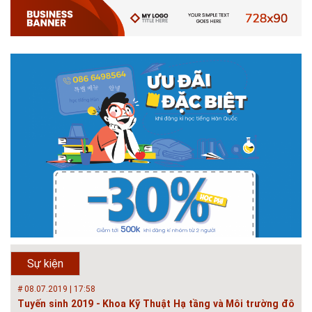
# 05.04.2025 | 17:16
Tuyển sinh 2025, Khoa kỹ thuật hạ tầng và môi trường đô thị
- Đại học Kiến trúc...
Thông tin tuyển sinh đại học 2025 Khoa kỹ thuật hạ tầng và môi trường
đô thị - Đại học Kiến trúc Hà Nội Tuyển sinh đại học với 280 chỉ tiêu, thời
gian đào tạo 4,5 năm
# 05.04.2020 | 20:30
GIAO LƯU TRỰC TUYẾN - TƯ VẤN TUYỂN SINH ĐẠI HỌC
CHÍNH QUY ĐẠI HỌC KIẾN TRÚC NĂM...
Năm nay, kỳ thi THPT quốc gia dự kiến diễn ra vào tháng 8. Trường Đại
học Kiến trúc Hà Nội chúc các bạn học sinh cuối cấp ôn thi thật tốt MỜI
QUÝ PHỤ HUYNH VÀ CÁC EM ĐÓN XEM GIAO LƯU TRỰC TUYẾN "TƯ
Sự kiện
VẤN TUYỂN SINH ĐẠI H...
# 08.07.2019 | 17:58
Tuyến sinh 2019 - Khoa Kỹ Thuật Hạ tầng và Môi trường đô