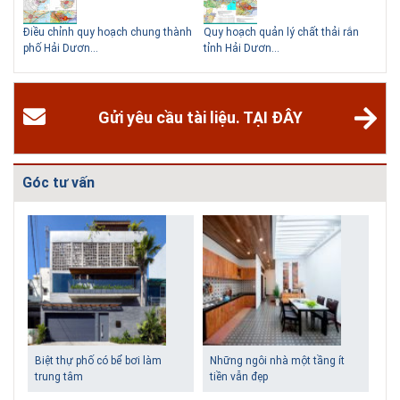
Độc đáo 3 địa danh thu nhỏ trong một homestay giữa lòng
Hà Nội
hể
Điều chỉnh quy hoạch chung thành
Quy hoạch quản lý chất thải rắn
Qu
Ngoài các khách sạn và nhà nghỉ, nhiều du khách có xu hướng tìm đến
phố Hải Dươn...
tỉnh Hải Dươn...
Gia
các homestay cho kỳ nghỉ của mình.
Gửi yêu cầu tài liệu. TẠI ĐÂY
Góc tư vấn
Biệt thự phố có bể bơi làm
Những ngôi nhà một tầng ít
trung tâm
tiền vẫn đẹp