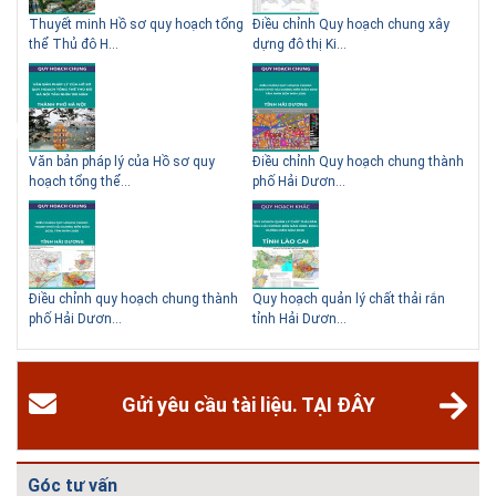
 QHC
Thuyết minh Hồ sơ quy hoạch tổng
Điều chỉnh Quy hoạch chung xây
Qu
thể Thủ đô H...
dựng đô thị Ki...
Nam
ạch
Văn bản pháp lý của Hồ sơ quy
Điều chỉnh Quy hoạch chung thành
Qu
hoạch tổng thể...
phố Hải Dươn...
Kim
hể
Điều chỉnh quy hoạch chung thành
Quy hoạch quản lý chất thải rắn
Qu
phố Hải Dươn...
tỉnh Hải Dươn...
Gia
Gửi yêu cầu tài liệu. TẠI ĐÂY
Góc tư vấn