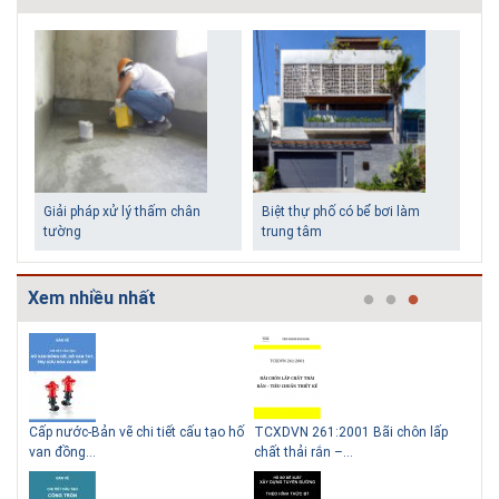
Giải pháp xử lý thấm chân
Biệt thự phố có bể bơi làm
tường
trung tâm
Xem nhiều nhất
g
Cấp nước-Bản vẽ chi tiết cấu tạo hố
TCXDVN 261:2001 Bãi chôn lấp
Bản
Những ngôi nhà một tầng ít
Lý do nên sử dụng gạch block
van đồng...
chất thải rắn –...
D60
tiền vẫn đẹp
để xây nhà