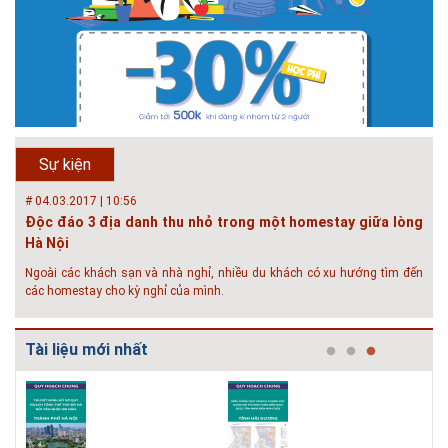
toàn quốc đang triển khai hoặc khởi động các đề án về đô thị thông
minh. Vi...
# 23.06.2018 | 15:37
Hội thảo về sàn bê tông chất lượng cao tại Hà Nội và TP Hồ
Chí Minh
Hội thảo “Sàn bê tông chất lượng cao – công nghệ mới nhất tại Châu Âu
& Mỹ và các vấn đề áp dụng tại Việt Nam” được tổ chức bởi HOUSELINK
sẽ diễn ra vào 14h00 ngày 26/06/2018 tại Khách sạn Pan Pacific, Hà Nội
Sự kiện
và ngày 28/...
# 04.03.2017 | 10:56
Độc đáo 3 địa danh thu nhỏ trong một homestay giữa lòng
Hà Nội
Ngoài các khách sạn và nhà nghỉ, nhiều du khách có xu hướng tìm đến
các homestay cho kỳ nghỉ của mình.
# 05.04.2025 | 17:16
Tuyển sinh 2025, Khoa kỹ thuật hạ tầng và môi trường đô thị
Tài liệu mới nhất
- Đại học Kiến trúc...
Thông tin tuyển sinh đại học 2025 Khoa kỹ thuật hạ tầng và môi trường
đô thị - Đại học Kiến trúc Hà Nội Tuyển sinh đại học với 280 chỉ tiêu, thời
gian đào tạo 4,5 năm