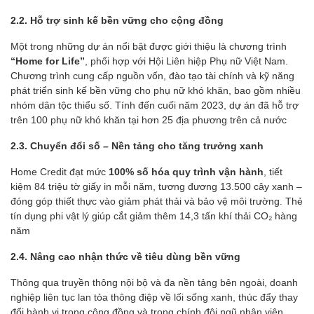
2.2. Hỗ trợ sinh kế bền vững cho cộng đồng
Một trong những dự án nổi bật được giới thiệu là chương trình
“Home for Life”
, phối hợp với Hội Liên hiệp Phụ nữ Việt Nam.
Chương trình cung cấp nguồn vốn, đào tạo tài chính và kỹ năng
phát triển sinh kế bền vững cho phụ nữ khó khăn, bao gồm nhiều
nhóm dân tộc thiểu số. Tính đến cuối năm 2023, dự án đã hỗ trợ
trên 100 phụ nữ khó khăn tại hơn 25 địa phương trên cả nước
2.3. Chuyển đổi số – Nền tảng cho tăng trưởng xanh
Home Credit đạt mức
100% số hóa quy trình vận hành
, tiết
kiệm 84 triệu tờ giấy in mỗi năm, tương đương 13.500 cây xanh –
đóng góp thiết thực vào giảm phát thải và bảo vệ môi trường. Thẻ
tín dụng phi vật lý giúp cắt giảm thêm 14,3 tấn khí thải CO₂ hàng
năm
2.4. Nâng cao nhận thức về tiêu dùng bền vững
Thông qua truyền thông nội bộ và đa nền tảng bên ngoài, doanh
nghiệp liên tục lan tỏa thông điệp về lối sống xanh, thúc đẩy thay
đổi hành vi trong cộng đồng và trong chính đội ngũ nhân viên