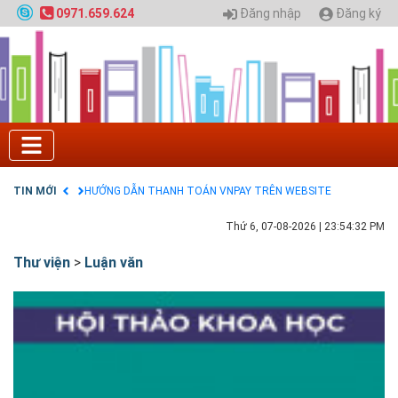
Nội
Đăng nhập
Đăng ký
0971.659.624
GIAO LƯU TRỰC TUYẾN - TƯ VẤN TUYỂN SINH ĐẠI
HỌC CHÍNH QUY ĐẠI HỌC KIẾN TRÚC NĂM 2020 -
SỐ 02
Nạp EP vào tài khoản bằng thẻ cào điện thoại
Tuyển sinh 2025, Khoa kỹ thuật hạ tầng và môi
trường đô thị - Đại học Kiến trúc Hà Nội
Chính sách thanh toán
Điều khoản dịch vụ
HƯỚNG DẪN THANH TOÁN VNPAY TRÊN WEBSITE
TIN MỚI
Tuyển sinh 2024, Khoa kỹ thuật hạ tầng và môi
trường đô thị - Đại học Kiến trúc Hà Nội
Thứ 6, 07-08-2026
|
23:54:33 PM
Thư viện
>
Luận văn