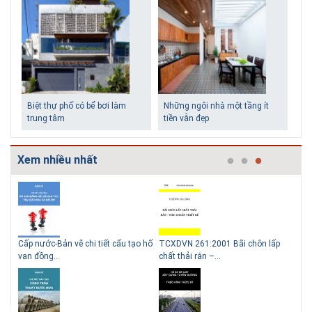
Biệt thự phố có bể bơi làm
Những ngôi nhà một tầng ít
trung tâm
tiền vẫn đẹp
Xem nhiều nhất
g
Cấp nước-Bản vẽ chi tiết cấu tạo hố
TCXDVN 261:2001 Bãi chôn lấp
Bản
Lý do nên sử dụng gạch block
Thiết kế nhà siêu nhỏ độc đáo
van đồng...
chất thải rắn –...
D60
để xây nhà