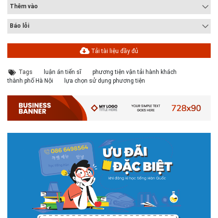
Thêm vào
Báo lỗi
Tải tài liệu đầy đủ
Tags
luận án tiến sĩ
phương tiện vận tải hành khách
thành phố Hà Nội
lựa chọn sử dụng phương tiện
# 05.04.2025 | 17:16
Tuyển sinh 2025, Khoa kỹ thuật hạ tầng và môi trường đô thị
- Đại học Kiến trúc...
Thông tin tuyển sinh đại học 2025 Khoa kỹ thuật hạ tầng và môi trường
đô thị - Đại học Kiến trúc Hà Nội Tuyển sinh đại học với 280 chỉ tiêu, thời
gian đào tạo 4,5 năm