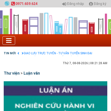
Đăng nhập
Đăng ký
0971.659.624
Tuyển sinh 2025, Khoa kỹ thuật hạ tầng và môi
trường đô thị - Đại học Kiến trúc Hà Nội
Chính sách thanh toán
Điều khoản dịch vụ
HƯỚNG DẪN THANH TOÁN VNPAY TRÊN WEBSITE
Tuyển sinh 2024, Khoa kỹ thuật hạ tầng và môi
trường đô thị - Đại học Kiến trúc Hà Nội
Quy hoạch chung hệ thống đê điều thành phố Hà
Nội
TIN MỚI
GIAO LƯU TRỰC TUYẾN - TƯ VẤN TUYỂN SINH ĐẠI
HỌC CHÍNH QUY ĐẠI HỌC KIẾN TRÚC NĂM 2020 -
SỐ 02
Thứ 7, 08-08-2026
|
08:21:29 AM
Nạp EP vào tài khoản bằng thẻ cào điện thoại
Thư viện
>
Luận văn