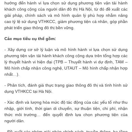
hưởng đến hành vi lựa chọn sử dụng phương tiện vận tải hành
khách công cộng của người dân đô thị Hà Nội, từ đó đề xuất các
giải pháp, chính sách và mô hình quản lý phù hợp nhằm nâng
cao tỷ lệ sử dụng VTHKCC, giảm phương tiện cá nhân, góp phần
phát triển giao thông đô thị bền vững.
Các mục tiêu cụ thể gồm:
- Xây dựng cơ sở lý luận và mô hình hành vi lựa chọn sử dụng
phương tiện vận tải hành khách công cộng dựa trên tổng hợp các
lý thuyết hành vi hiện đại (TPB – Thuyết hành vi dự định, TAM –
Mô hình chấp nhận công nghệ, UTAUT – Mô hình chấp nhận hợp
nhất…).
- Phân tích, đánh giá thực trạng giao thông đô thị và tình hình sử
dụng VTHKCC tại Hà Nội.
- Xác định và lượng hóa mức độ tác động của các yếu tố như thu
nhập, giới tính, thời gian di chuyển, sự thuận tiện, chi phí, nhận
thức môi trường… đến quyết định lựa chọn phương tiện của
người dân.
- Đề xuất các nhóm giải pháp chính sách, truyền thông, hạ tầng