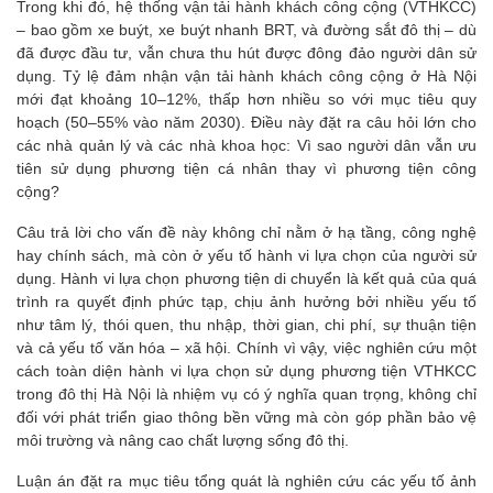
Trong khi đó, hệ thống vận tải hành khách công cộng (VTHKCC)
– bao gồm xe buýt, xe buýt nhanh BRT, và đường sắt đô thị – dù
đã được đầu tư, vẫn chưa thu hút được đông đảo người dân sử
dụng. Tỷ lệ đảm nhận vận tải hành khách công cộng ở Hà Nội
mới đạt khoảng 10–12%, thấp hơn nhiều so với mục tiêu quy
hoạch (50–55% vào năm 2030). Điều này đặt ra câu hỏi lớn cho
các nhà quản lý và các nhà khoa học: Vì sao người dân vẫn ưu
tiên sử dụng phương tiện cá nhân thay vì phương tiện công
cộng?
Câu trả lời cho vấn đề này không chỉ nằm ở hạ tầng, công nghệ
hay chính sách, mà còn ở yếu tố hành vi lựa chọn của người sử
dụng. Hành vi lựa chọn phương tiện di chuyển là kết quả của quá
trình ra quyết định phức tạp, chịu ảnh hưởng bởi nhiều yếu tố
như tâm lý, thói quen, thu nhập, thời gian, chi phí, sự thuận tiện
và cả yếu tố văn hóa – xã hội. Chính vì vậy, việc nghiên cứu một
cách toàn diện hành vi lựa chọn sử dụng phương tiện VTHKCC
trong đô thị Hà Nội là nhiệm vụ có ý nghĩa quan trọng, không chỉ
đối với phát triển giao thông bền vững mà còn góp phần bảo vệ
môi trường và nâng cao chất lượng sống đô thị.
Luận án đặt ra mục tiêu tổng quát là nghiên cứu các yếu tố ảnh