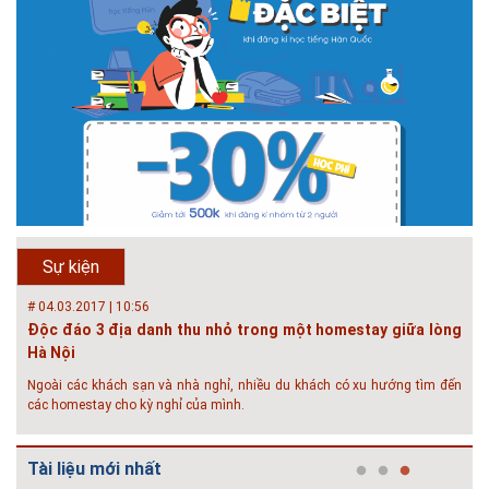
phát triển bền vững” /...
Phát triển đô thị thông minh và bền vững đang là mục tiêu của rất nhiều
thành phố trên thế giới. Tại Việt Nam, đã có gần 20 tỉnh, thành phố trên
toàn quốc đang triển khai hoặc khởi động các đề án về đô thị thông
minh. Vi...
# 23.06.2018 | 15:37
Hội thảo về sàn bê tông chất lượng cao tại Hà Nội và TP Hồ
Chí Minh
Hội thảo “Sàn bê tông chất lượng cao – công nghệ mới nhất tại Châu Âu
& Mỹ và các vấn đề áp dụng tại Việt Nam” được tổ chức bởi HOUSELINK
sẽ diễn ra vào 14h00 ngày 26/06/2018 tại Khách sạn Pan Pacific, Hà Nội
Sự kiện
và ngày 28/...
# 04.03.2017 | 10:56
Độc đáo 3 địa danh thu nhỏ trong một homestay giữa lòng
Hà Nội
Ngoài các khách sạn và nhà nghỉ, nhiều du khách có xu hướng tìm đến
các homestay cho kỳ nghỉ của mình.
# 05.04.2025 | 17:16
Tuyển sinh 2025, Khoa kỹ thuật hạ tầng và môi trường đô thị
Tài liệu mới nhất
- Đại học Kiến trúc...