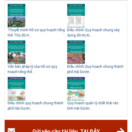
Thông tin tuyển sinh đại học 2025 Khoa kỹ thuật hạ tầng và môi trường
đô thị - Đại học Kiến trúc Hà Nội Tuyển sinh đại học với 280 chỉ tiêu, thời
gian đào tạo 4,5 năm
 QHC
Thuyết minh Hồ sơ quy hoạch tổng
Điều chỉnh Quy hoạch chung xây
Qu
thể Thủ đô H...
dựng đô thị Ki...
Nam
ạch
Văn bản pháp lý của Hồ sơ quy
Điều chỉnh Quy hoạch chung thành
Qu
hoạch tổng thể...
phố Hải Dươn...
Kim
hể
Điều chỉnh quy hoạch chung thành
Quy hoạch quản lý chất thải rắn
Qu
phố Hải Dươn...
tỉnh Hải Dươn...
Gia
Gửi yêu cầu tài liệu. TẠI ĐÂY