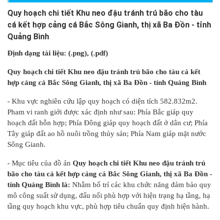
Quy hoạch chi tiết Khu neo đậu tránh trú bão cho tàu
cá kết hợp cảng cá Bắc Sông Gianh, thị xã Ba Đồn - tỉnh
Quảng Bình
Định dạng tài liệu: (.png), (.pdf)
Quy hoạch chi tiết Khu neo đậu tránh trú bão cho tàu cá kết
hợp cảng cá Bắc Sông Gianh, thị xã Ba Đồn - tỉnh Quảng Bình
- Khu vực nghiên cứu lập quy hoạch có diện tích 582.832m2.
Pham vi ranh giới được xác định như sau: Phía Bắc giáp quy
hoạch đất hỗn hợp; Phía Đông giáp quy hoạch đất ở dân cư; Phía
Tây giáp đất ao hồ nuôi trồng thủy sản; Phía Nam giáp mặt nước
Sông Gianh.
- Mục tiêu của đồ án
Quy hoạch chi tiết Khu neo đậu tránh trú
bão cho tàu cá kết hợp cảng cá Bắc Sông Gianh, thị xã Ba Đồn -
tỉnh Quảng Bình
là:
Nhằm
bố trí các khu chức năng đảm bảo quy
mô công suất sử dụng, đấu nối phù hợp với hiện trạng hạ tầng, hạ
tầng quy hoạch khu vực, phù hợp tiêu chuẩn quy định hiện hành.