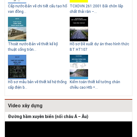
g
Cấp nước-Bản vẽ chi tiết cấu tạo hố
TCXDVN 261:2001 Bãi chôn lấp
Bản
Những ngôi nhà một tầng ít
Lý do nên sử dụng gạch block
van đồng...
chất thải rắn –...
D60
tiền vẫn đẹp
để xây nhà
Thoát nước-Bản vẽ thiết kế kỹ
Hồ sơ Đề xuất dự án theo hình thức
Gia
thuật cống tròn...
BT HT107
khe
Thiết kế nhà siêu nhỏ độc đáo
Hồ sơ mẫu bản vẽ thiết kế hệ thống
Kiểm toán thiết kế tường chắn
Bản
cấp điện b...
chiều cao Htb =...
đá 
Video xây dựng
Đường hầm xuyên biển (nối châu Á – Âu)