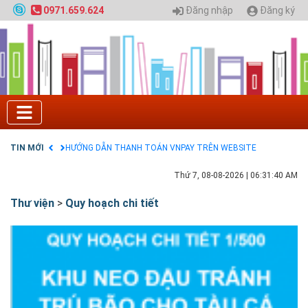
Quy hoạch chung hệ thống đê điều thành phố Hà
Đăng nhập
Đăng ký
0971.659.624
Nội
GIAO LƯU TRỰC TUYẾN - TƯ VẤN TUYỂN SINH ĐẠI
HỌC CHÍNH QUY ĐẠI HỌC KIẾN TRÚC NĂM 2020 -
SỐ 02
Nạp EP vào tài khoản bằng thẻ cào điện thoại
Tuyển sinh 2025, Khoa kỹ thuật hạ tầng và môi
trường đô thị - Đại học Kiến trúc Hà Nội
Chính sách thanh toán
Điều khoản dịch vụ
TIN MỚI
HƯỚNG DẪN THANH TOÁN VNPAY TRÊN WEBSITE
Thứ 7, 08-08-2026
|
06:31:41 AM
Thư viện
>
Quy hoạch chi tiết