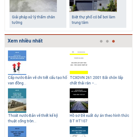
Giải pháp xử lý thấm chân
Biệt thự phố có bể bơi làm
tường
trung tâm
Xem nhiều nhất
g
Cấp nước-Bản vẽ chi tiết cấu tạo hố
TCXDVN 261:2001 Bãi chôn lấp
Bản
Những ngôi nhà một tầng ít
Lý do nên sử dụng gạch block
van đồng...
chất thải rắn –...
D60
tiền vẫn đẹp
để xây nhà
Thoát nước-Bản vẽ thiết kế kỹ
Hồ sơ Đề xuất dự án theo hình thức
Gia
thuật cống tròn...
BT HT107
khe