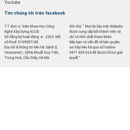
Youtube
Tìm chúng tôi trên facebook
TT đơn vị: Viện Khoa Học Công
Ghi chú: " Mọi tài liệu trên Website
Nghệ Xây Dựng ACUD
được cung cấp bởi thành viên và
Số đăng ký hoạt động: A - 2363. Mã
chỉ có tính chất tham khảo.
số thuế: 0109587185
Nếu bạn có vấn đề về bản quyền,
Địa chỉ & thông tin liên hệ: Sảnh D,
xin hãy liên hệ qua số hotline
Vinaconex1, 289A Khuất Duy Tiến,
0971.659.624 để được hỗ trợ giải
Trung Hoà, Cầu Giấy, Hà Nội
quyết ".