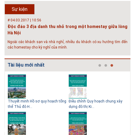
& Mỹ và các vấn đề áp dụng tại Việt Nam” được tổ chức bởi HOUSELINK
sẽ diễn ra vào 14h00 ngày 26/06/2018 tại Khách sạn Pan Pacific, Hà Nội
Sự kiện
và ngày 28/...
# 04.03.2017 | 10:56
Độc đáo 3 địa danh thu nhỏ trong một homestay giữa lòng
Hà Nội
Ngoài các khách sạn và nhà nghỉ, nhiều du khách có xu hướng tìm đến
các homestay cho kỳ nghỉ của mình.
# 05.04.2025 | 17:16
Tuyển sinh 2025, Khoa kỹ thuật hạ tầng và môi trường đô thị
Tài liệu mới nhất
- Đại học Kiến trúc...
Thông tin tuyển sinh đại học 2025 Khoa kỹ thuật hạ tầng và môi trường
đô thị - Đại học Kiến trúc Hà Nội Tuyển sinh đại học với 280 chỉ tiêu, thời
gian đào tạo 4,5 năm
 QHC
Thuyết minh Hồ sơ quy hoạch tổng
Điều chỉnh Quy hoạch chung xây
Qu
thể Thủ đô H...
dựng đô thị Ki...
Nam