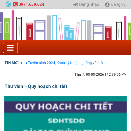
HỌC CHÍNH QUY ĐẠI HỌC KIẾN TRÚC NĂM 2020 -
Đăng nhập
Đăng ký
0971.659.624
SỐ 02
Nạp EP vào tài khoản bằng thẻ cào điện thoại
Tuyển sinh 2025, Khoa kỹ thuật hạ tầng và môi
trường đô thị - Đại học Kiến trúc Hà Nội
Chính sách thanh toán
Điều khoản dịch vụ
HƯỚNG DẪN THANH TOÁN VNPAY TRÊN WEBSITE
Tuyển sinh 2024, Khoa kỹ thuật hạ tầng và môi
trường đô thị - Đại học Kiến trúc Hà Nội
TIN MỚI
Quy hoạch chung hệ thống đê điều thành phố Hà
Nội
Thứ 7, 08-08-2026
|
12:39:07 PM
Thư viện
>
Quy hoạch chi tiết