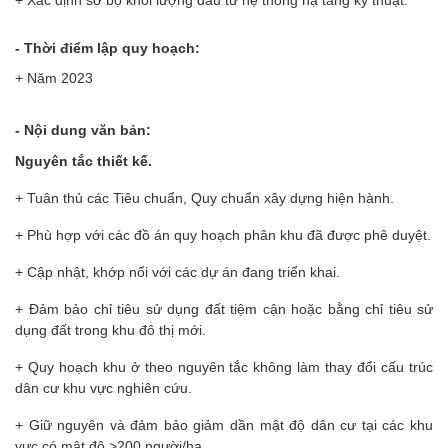
+ Xác định sơ bộ khối lượng đầu tư hệ thống hạ tầng kỹ thuật.
- Thời điểm lập quy hoạch:
+ Năm 2023
- Nội dung văn bản:
Nguyên tắc thiết kế.
+ Tuân thủ các Tiêu chuẩn, Quy chuẩn xây dựng hiện hành.
+ Phù hợp với các đồ án quy hoạch phân khu đã được phê duyệt.
+ Cập nhật, khớp nối với các dự án đang triển khai.
+ Đảm bảo chỉ tiêu sử dụng đất tiệm cận hoặc bằng chỉ tiêu sử
dụng đất trong khu đô thị mới.
+ Quy hoạch khu ở theo nguyên tắc không làm thay đổi cấu trúc
dân cư khu vực nghiên cứu.
+ Giữ nguyên và đảm bảo giảm dần mật độ dân cư tại các khu
vực có mật độ >200 người/ha.