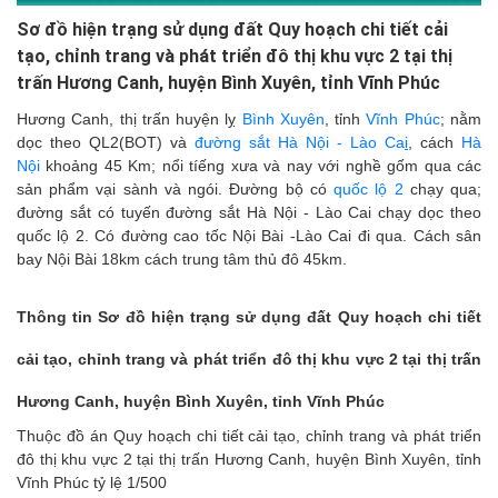
Sơ đồ hiện trạng sử dụng đất Quy hoạch chi tiết cải
tạo, chỉnh trang và phát triển đô thị khu vực 2 tại thị
trấn Hương Canh, huyện Bình Xuyên, tỉnh Vĩnh Phúc
Hương Canh, thị trấn huyện lỵ
Bình Xuyên
, tỉnh
Vĩnh Phúc
; nằm
dọc theo QL2(BOT) và
đường sắt Hà Nội - Lào Ca
i
, cách
Hà
Nội
khoảng 45 Km; nổi tíếng xưa và nay với nghề gốm qua các
sản phẩm vại sành và ngói.
Đường bộ có
quốc lộ 2
chạy qua;
đường sắt có tuyến đường sắt Hà Nội - Lào Cai chạy dọc theo
quốc lộ 2. Có đường cao tốc Nội Bài -Lào Cai đi qua. Cách sân
bay Nội Bài 18km cách trung tâm thủ đô 45km.
Thông tin Sơ đồ hiện trạng sử dụng đất Quy hoạch chi tiết
cải tạo, chỉnh trang và phát triển đô thị khu vực 2 tại thị trấn
Hương Canh, huyện Bình Xuyên, tỉnh Vĩnh Phúc
Thuộc đồ án Quy hoạch chi tiết cải tạo, chỉnh trang và phát triển
đô thị khu vực 2 tại thị trấn Hương Canh, huyện Bình Xuyên, tỉnh
Vĩnh Phúc tỷ lệ 1/500