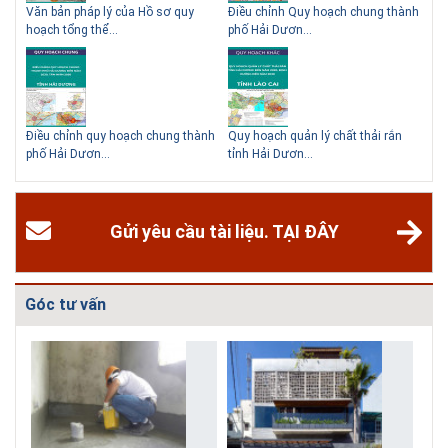
ạch
Văn bản pháp lý của Hồ sơ quy
Điều chỉnh Quy hoạch chung thành
Qu
hoạch tổng thể...
phố Hải Dươn...
Kim
hể
Điều chỉnh quy hoạch chung thành
Quy hoạch quản lý chất thải rắn
Qu
phố Hải Dươn...
tỉnh Hải Dươn...
Gia
Gửi yêu cầu tài liệu. TẠI ĐÂY
Góc tư vấn