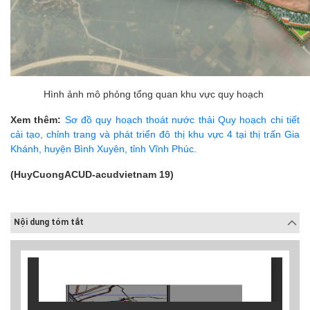
Hình ảnh mô phỏng tổng quan khu vực quy hoạch
Xem thêm:
Sơ đồ quy hoạch thoát nước thải Quy hoạch chi tiết
cải tạo, chỉnh trang và phát triển đô thị khu vực 4 tại thị trấn Gia
Khánh, huyện Bình Xuyên, tỉnh Vĩnh Phúc.
(HuyCuongACUD-acudvietnam 19)
Nội dung tóm tắt