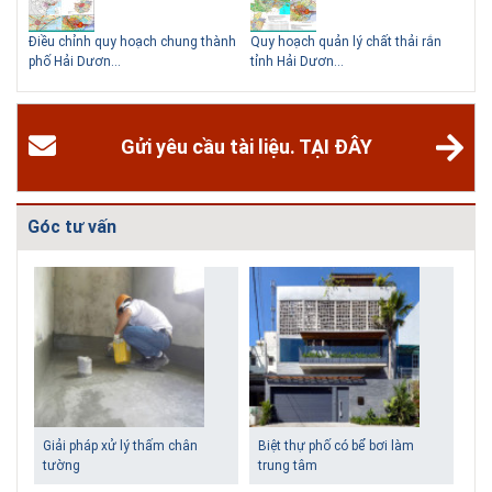
hể
Điều chỉnh quy hoạch chung thành
Quy hoạch quản lý chất thải rắn
Qu
phố Hải Dươn...
tỉnh Hải Dươn...
Gia
Gửi yêu cầu tài liệu. TẠI ĐÂY
Góc tư vấn
Những ngôi nhà một tầng ít
Lý do nên sử dụng gạch block
tiền vẫn đẹp
để xây nhà