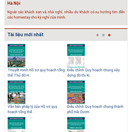
- Đại học Kiến trúc...
Thông tin tuyển sinh đại học 2025 Khoa kỹ thuật hạ tầng và môi trường
đô thị - Đại học Kiến trúc Hà Nội Tuyển sinh đại học với 280 chỉ tiêu, thời
gian đào tạo 4,5 năm
Tài liệu mới nhất
 QHC
Thuyết minh Hồ sơ quy hoạch tổng
Điều chỉnh Quy hoạch chung xây
Qu
thể Thủ đô H...
dựng đô thị Ki...
Nam
ạch
Văn bản pháp lý của Hồ sơ quy
Điều chỉnh Quy hoạch chung thành
Qu
hoạch tổng thể...
phố Hải Dươn...
Kim