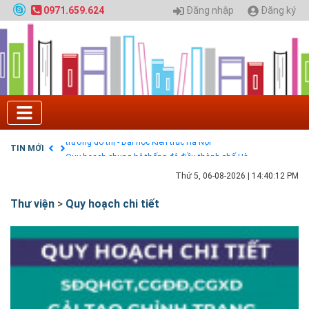
HỌC CHÍNH QUY ĐẠI HỌC KIẾN TRÚC NĂM 2020 -
Đăng nhập
Đăng ký
0971.659.624
SỐ 02
Nạp EP vào tài khoản bằng thẻ cào điện thoại
Tuyển sinh 2025, Khoa kỹ thuật hạ tầng và môi
trường đô thị - Đại học Kiến trúc Hà Nội
Chính sách thanh toán
Điều khoản dịch vụ
HƯỚNG DẪN THANH TOÁN VNPAY TRÊN WEBSITE
Tuyển sinh 2024, Khoa kỹ thuật hạ tầng và môi
trường đô thị - Đại học Kiến trúc Hà Nội
TIN MỚI
Quy hoạch chung hệ thống đê điều thành phố Hà
Nội
Thứ 5, 06-08-2026
|
14:40:13 PM
Thư viện
>
Quy hoạch chi tiết