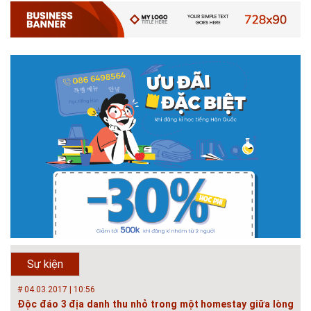
Hội thảo quốc tế ''Xây dựng đô thị thông minh – Hướng đến
phát triển bền vững” /...
Phát triển đô thị thông minh và bền vững đang là mục tiêu của rất nhiều
thành phố trên thế giới. Tại Việt Nam, đã có gần 20 tỉnh, thành phố trên
toàn quốc đang triển khai hoặc khởi động các đề án về đô thị thông
minh. Vi...
# 23.06.2018 | 15:37
Hội thảo về sàn bê tông chất lượng cao tại Hà Nội và TP Hồ
Chí Minh
Hội thảo “Sàn bê tông chất lượng cao – công nghệ mới nhất tại Châu Âu
& Mỹ và các vấn đề áp dụng tại Việt Nam” được tổ chức bởi HOUSELINK
sẽ diễn ra vào 14h00 ngày 26/06/2018 tại Khách sạn Pan Pacific, Hà Nội
và ngày 28/...
# 04.03.2017 | 10:56
Độc đáo 3 địa danh thu nhỏ trong một homestay giữa lòng
Hà Nội
Ngoài các khách sạn và nhà nghỉ, nhiều du khách có xu hướng tìm đến
Sự kiện
các homestay cho kỳ nghỉ của mình.
# 05.04.2025 | 17:16
Tuyển sinh 2025, Khoa kỹ thuật hạ tầng và môi trường đô thị