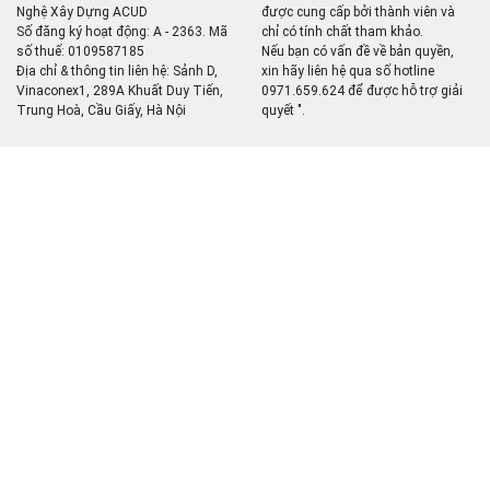
Nghệ Xây Dựng ACUD
được cung cấp bởi thành viên và
Số đăng ký hoạt động: A - 2363. Mã
chỉ có tính chất tham khảo.
số thuế: 0109587185
Nếu bạn có vấn đề về bản quyền,
Địa chỉ & thông tin liên hệ: Sảnh D,
xin hãy liên hệ qua số hotline
Vinaconex1, 289A Khuất Duy Tiến,
0971.659.624 để được hỗ trợ giải
Trung Hoà, Cầu Giấy, Hà Nội
quyết ".