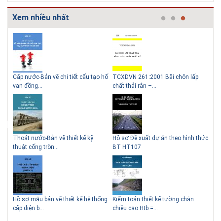
Xem nhiều nhất
g
Cấp nước-Bản vẽ chi tiết cấu tạo hố
TCXDVN 261:2001 Bãi chôn lấp
Bản
Thiết kế nhà siêu nhỏ độc đáo
Giải pháp xử lý thấm chân
van đồng...
chất thải rắn –...
D60
tường
Thoát nước-Bản vẽ thiết kế kỹ
Hồ sơ Đề xuất dự án theo hình thức
Gia
thuật cống tròn...
BT HT107
khe
Biệt thự phố có bể bơi làm
trung tâm
Hồ sơ mẫu bản vẽ thiết kế hệ thống
Kiểm toán thiết kế tường chắn
Bản
cấp điện b...
chiều cao Htb =...
đá 