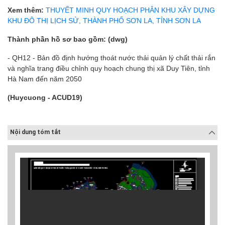
Xem thêm:
THUYẾT MINH QUY HOẠCH PHÂN KHU XÂY DỰNG
KHU ĐÔ THỊ LỊCH SỬ, THÀNH PHỐ SƠN LA, TỈNH SƠN LA
Thành phần hồ sơ bao gồm: (dwg)
- QH12 - Bản đồ định hướng thoát nước thải quản lý chất thải rắn
và nghĩa trang điều chỉnh quy hoạch chung thị xã Duy Tiên, tỉnh
Hà Nam đến năm 2050
(Huycuong - ACUD19)
Nội dung tóm tắt