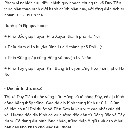
Phạm vi nghiên cứu điều chỉnh quy hoạch chung thị xã Duy Tiên
thực hiện theo ranh giới hành chính hiện nay, với tổng diện tích tự
nhiên là 12.091,87ha.
Ranh giới lập quy hoạch:
+ Phía Bắc giáp huyện Phú Xuyên thành phố Hà Nội.
+ Phía Nam giáp huyện Bình Lục & thành phố Phủ Lý.
+ Phía Đông giáp sông Hồng và huyện Lý Nhân.
+ Phía Tây giáp huyện Kim Bảng & huyện Ứng Hòa thành phố Hà
Nội
- Địa hình, địa mạo:
Thị xã Duy Tiên thuộc vùng hữu Hồng và tả sông Đáy, có địa hình
đồng bằng thấp trũng. Cao độ địa hình trung bình từ 0,1÷ 5,0m,
cá biệt có núi Đọi thuộc xã Tiên Sơn là khu vực cao nhất của thị
xã. Hướng dốc địa hình có xu hướng dốc dần từ Đông Bắc về Tây
Nam. Có dạng địa hình lòng chảo, trũng thấp ở giữa và cao ở hai
bên gây khó khăn cho việc tiêu thoát.