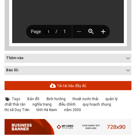
Thêm vào
Báo lỗi
Tải tài liệu đầy đủ
Tags
Bản đồ
định hướng
thoát nước thải
quản lý
chất thải rắn
nghĩa trang
điều chỉnh
quy hoạch chung
thị xã Duy Tiên
tỉnh Hà Nam
năm 2050