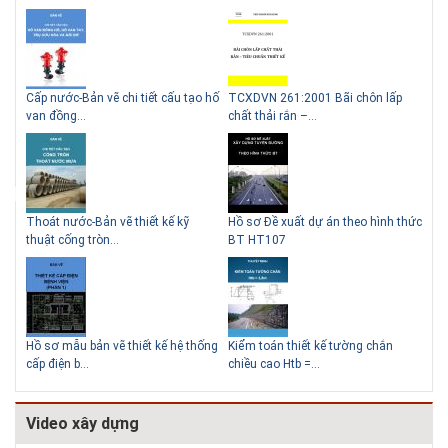
g
Cấp nước-Bản vẽ chi tiết cấu tạo hố
TCXDVN 261:2001 Bãi chôn lấp
Bản
Lý do nên sử dụng gạch block
Thiết kế nhà siêu nhỏ độc đáo
van đồng...
chất thải rắn –...
D60
để xây nhà
Thoát nước-Bản vẽ thiết kế kỹ
Hồ sơ Đề xuất dự án theo hình thức
Gia
thuật cống tròn...
BT HT107
khe
Giải pháp xử lý thấm chân
tường
Hồ sơ mẫu bản vẽ thiết kế hệ thống
Kiểm toán thiết kế tường chắn
Bản
cấp điện b...
chiều cao Htb =...
đá 
Video xây dựng