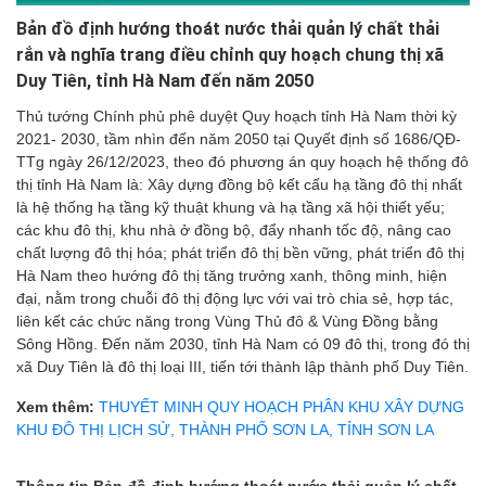
Bản đồ định hướng thoát nước thải quản lý chất thải
rắn và nghĩa trang điều chỉnh quy hoạch chung thị xã
Duy Tiên, tỉnh Hà Nam đến năm 2050
Thủ tướng Chính phủ phê duyệt Quy hoạch tỉnh Hà Nam thời kỳ
2021- 2030, tầm nhìn đến năm 2050 tại Quyết định số 1686/QĐ-
TTg ngày 26/12/2023, theo đó phương án quy hoạch hệ thống đô
thị tỉnh Hà Nam là: Xây dựng đồng bộ kết cấu hạ tầng đô thị nhất
là hệ thống hạ tầng kỹ thuật khung và hạ tầng xã hội thiết yếu;
các khu đô thị, khu nhà ở đồng bộ, đẩy nhanh tốc độ, nâng cao
chất lượng đô thị hóa; phát triển đô thị bền vững, phát triển đô thị
Hà Nam theo hướng đô thị tăng trưởng xanh, thông minh, hiện
đại, nằm trong chuỗi đô thị động lực với vai trò chia sẻ, hợp tác,
liên kết các chức năng trong Vùng Thủ đô & Vùng Đồng bằng
Sông Hồng. Đến năm 2030, tỉnh Hà Nam có 09 đô thị, trong đó thị
xã Duy Tiên là đô thị loại III, tiến tới thành lập thành phố Duy Tiên.
Xem thêm:
THUYẾT MINH QUY HOẠCH PHÂN KHU XÂY DỰNG
KHU ĐÔ THỊ LỊCH SỬ, THÀNH PHỐ SƠN LA, TỈNH SƠN LA