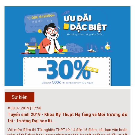
# 05.04.2025 | 17:16
Tuyển sinh 2025, Khoa kỹ thuật hạ tầng và môi trường đô thị
- Đại học Kiến trúc...
Thông tin tuyển sinh đại học 2025 Khoa kỹ thuật hạ tầng và môi trường
đô thị - Đại học Kiến trúc Hà Nội Tuyển sinh đại học với 280 chỉ tiêu, thời
gian đào tạo 4,5 năm
# 05.04.2020 | 20:30
GIAO LƯU TRỰC TUYẾN - TƯ VẤN TUYỂN SINH ĐẠI HỌC
CHÍNH QUY ĐẠI HỌC KIẾN TRÚC NĂM...
Năm nay, kỳ thi THPT quốc gia dự kiến diễn ra vào tháng 8. Trường Đại
học Kiến trúc Hà Nội chúc các bạn học sinh cuối cấp ôn thi thật tốt MỜI
QUÝ PHỤ HUYNH VÀ CÁC EM ĐÓN XEM GIAO LƯU TRỰC TUYẾN "TƯ
Sự kiện
VẤN TUYỂN SINH ĐẠI H...
# 08.07.2019 | 17:58
Tuyến sinh 2019 - Khoa Kỹ Thuật Hạ tầng và Môi trường đô
thị - trường Đại học Ki...
Với mức điểm thi Tốt nghiệp THPT từ 14 đến 16 điểm, các bạn vẫn hoàn