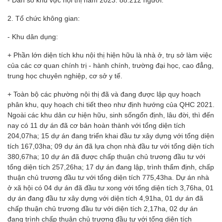
- Dân số khu vực nội thị năm 2023: 88.212 người.
2. Tổ chức không gian:
- Khu dân dụng:
+ Phần lớn diện tích khu nội thị hiện hữu là nhà ở, trụ sở làm việc
của các cơ quan chính trị - hành chính, trường đại học, cao đẳng,
trung học chuyên nghiệp, cơ sở y tế.
+ Toàn bộ các phường nội thị đã và đang được lập quy hoạch
phân khu, quy hoạch chi tiết theo như định hướng của QHC 2021.
Ngoài các khu dân cư hiện hữu, sinh sốngổn định, lâu đời, thì đến
nay có 11 dự án đã cơ bản hoàn thành với tổng diện tích
204,07ha; 15 dự án đang triển khai đầu tư xây dựng với tổng diện
tích 167,03ha; 09 dự án đã lựa chọn nhà đầu tư với tổng diện tích
380,67ha; 10 dự án đã được chấp thuận chủ trương đầu tư với
tổng diện tích 257,26ha; 17 dự án đang lập, trình thẩm định, chấp
thuận chủ trương đầu tư với tổng diện tích 775,43ha. Dự án nhà
ở xã hội có 04 dự án đã đầu tư xong với tổng diện tích 3,76ha, 01
dự án đang đầu tư xây dựng với diện tích 4,91ha, 01 dự án đã
chấp thuận chủ trương đầu tư với diện tích 2,17ha, 02 dự án
đang trình chấp thuận chủ trương đầu tư với tổng diện tích