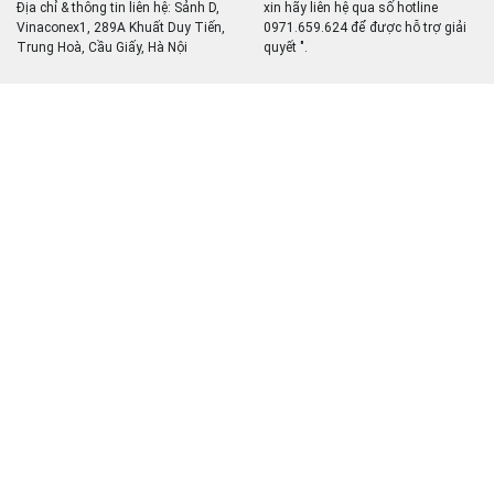
Địa chỉ & thông tin liên hệ: Sảnh D,
xin hãy liên hệ qua số hotline
Vinaconex1, 289A Khuất Duy Tiến,
0971.659.624 để được hỗ trợ giải
Trung Hoà, Cầu Giấy, Hà Nội
quyết ".