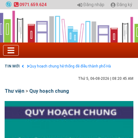
Đăng nhập
Đăng ký
0971.659.624
Tuyển sinh 2025, Khoa kỹ thuật hạ tầng và môi
trường đô thị - Đại học Kiến trúc Hà Nội
Chính sách thanh toán
Điều khoản dịch vụ
HƯỚNG DẪN THANH TOÁN VNPAY TRÊN WEBSITE
Tuyển sinh 2024, Khoa kỹ thuật hạ tầng và môi
trường đô thị - Đại học Kiến trúc Hà Nội
Quy hoạch chung hệ thống đê điều thành phố Hà
Nội
TIN MỚI
GIAO LƯU TRỰC TUYẾN - TƯ VẤN TUYỂN SINH ĐẠI
HỌC CHÍNH QUY ĐẠI HỌC KIẾN TRÚC NĂM 2020 -
SỐ 02
Thứ 5, 06-08-2026
|
08:20:46 AM
Nạp EP vào tài khoản bằng thẻ cào điện thoại
Thư viện
>
Quy hoạch chung