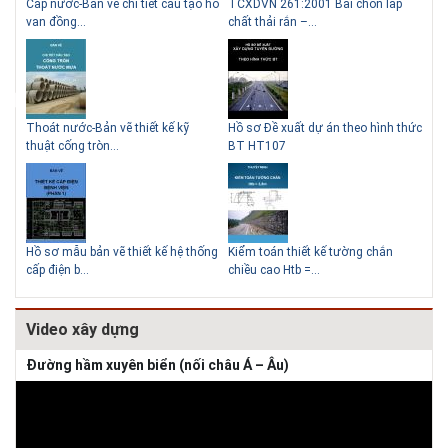
g
Cấp nước-Bản vẽ chi tiết cấu tạo hố
TCXDVN 261:2001 Bãi chôn lấp
Bản
Những ngôi nhà một tầng ít
Lý do nên sử dụng gạch block
van đồng...
chất thải rắn –...
D60
tiền vẫn đẹp
để xây nhà
Thoát nước-Bản vẽ thiết kế kỹ
Hồ sơ Đề xuất dự án theo hình thức
Gia
thuật cống tròn...
BT HT107
khe
Thiết kế nhà siêu nhỏ độc đáo
Hồ sơ mẫu bản vẽ thiết kế hệ thống
Kiểm toán thiết kế tường chắn
Bản
cấp điện b...
chiều cao Htb =...
đá 
Video xây dựng
Đường hầm xuyên biển (nối châu Á – Âu)