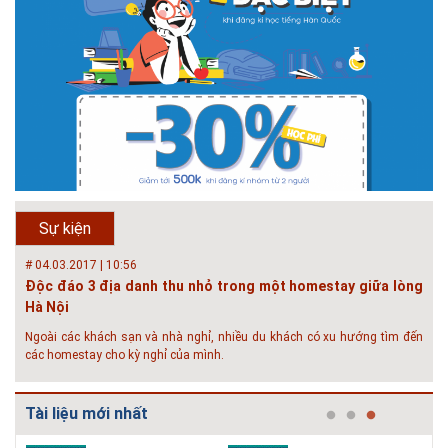
Phát triển đô thị thông minh và bền vững đang là mục tiêu của rất nhiều
thành phố trên thế giới. Tại Việt Nam, đã có gần 20 tỉnh, thành phố trên
toàn quốc đang triển khai hoặc khởi động các đề án về đô thị thông
minh. Vi...
# 23.06.2018 | 15:37
Hội thảo về sàn bê tông chất lượng cao tại Hà Nội và TP Hồ
Chí Minh
Hội thảo “Sàn bê tông chất lượng cao – công nghệ mới nhất tại Châu Âu
& Mỹ và các vấn đề áp dụng tại Việt Nam” được tổ chức bởi HOUSELINK
sẽ diễn ra vào 14h00 ngày 26/06/2018 tại Khách sạn Pan Pacific, Hà Nội
Sự kiện
và ngày 28/...
# 04.03.2017 | 10:56
Độc đáo 3 địa danh thu nhỏ trong một homestay giữa lòng
Hà Nội
Ngoài các khách sạn và nhà nghỉ, nhiều du khách có xu hướng tìm đến
các homestay cho kỳ nghỉ của mình.
# 05.04.2025 | 17:16
Tuyển sinh 2025, Khoa kỹ thuật hạ tầng và môi trường đô thị
Tài liệu mới nhất
- Đại học Kiến trúc...