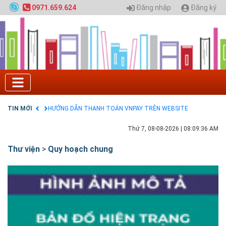
Quy hoạch chung hệ thống đê điều thành phố Hà
Đăng nhập
Đăng ký
0971.659.624
Nội
GIAO LƯU TRỰC TUYẾN - TƯ VẤN TUYỂN SINH ĐẠI
HỌC CHÍNH QUY ĐẠI HỌC KIẾN TRÚC NĂM 2020 -
SỐ 02
Nạp EP vào tài khoản bằng thẻ cào điện thoại
Tuyển sinh 2025, Khoa kỹ thuật hạ tầng và môi
trường đô thị - Đại học Kiến trúc Hà Nội
Chính sách thanh toán
Điều khoản dịch vụ
TIN MỚI
HƯỚNG DẪN THANH TOÁN VNPAY TRÊN WEBSITE
Thứ 7, 08-08-2026
|
08:09:37 AM
Thư viện
>
Quy hoạch chung