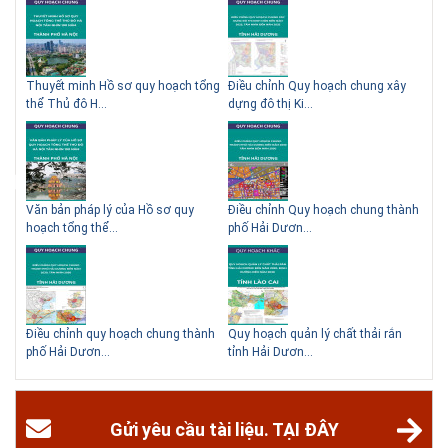
Thông tin tuyển sinh đại học 2025 Khoa kỹ thuật hạ tầng và môi trường
đô thị - Đại học Kiến trúc Hà Nội Tuyển sinh đại học với 280 chỉ tiêu, thời
gian đào tạo 4,5 năm
 QHC
Thuyết minh Hồ sơ quy hoạch tổng
Điều chỉnh Quy hoạch chung xây
Qu
thể Thủ đô H...
dựng đô thị Ki...
Nam
ạch
Văn bản pháp lý của Hồ sơ quy
Điều chỉnh Quy hoạch chung thành
Qu
hoạch tổng thể...
phố Hải Dươn...
Kim
hể
Điều chỉnh quy hoạch chung thành
Quy hoạch quản lý chất thải rắn
Qu
phố Hải Dươn...
tỉnh Hải Dươn...
Gia
Gửi yêu cầu tài liệu. TẠI ĐÂY