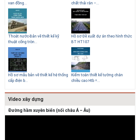
Lý do nên sử dụng gạch block
Thiết kế nhà siêu nhỏ độc đáo
van đồng...
chất thải rắn –...
D60
để xây nhà
Thoát nước-Bản vẽ thiết kế kỹ
Hồ sơ Đề xuất dự án theo hình thức
Gia
thuật cống tròn...
BT HT107
khe
Giải pháp xử lý thấm chân
tường
Hồ sơ mẫu bản vẽ thiết kế hệ thống
Kiểm toán thiết kế tường chắn
Bản
cấp điện b...
chiều cao Htb =...
đá 
Video xây dựng
Đường hầm xuyên biển (nối châu Á – Âu)