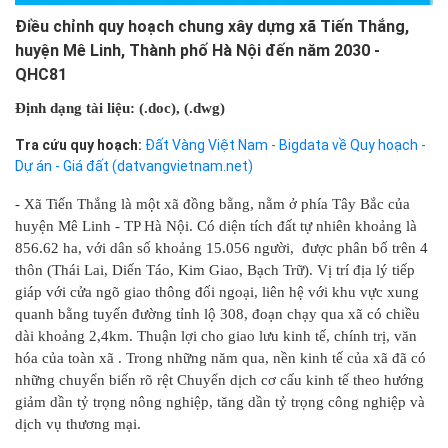
Điều chỉnh quy hoạch chung xây dựng xã Tiến Thắng,
huyện Mê Linh, Thành phố Hà Nội đến năm 2030 -
QHC81
Định dạng tài liệu: (.doc)
, (.dwg)
Tra cứu quy hoạch:
Đất Vàng Việt Nam - Bigdata về Quy hoạch -
Dự án - Giá đất (datvangvietnam.net)
- Xã Tiến Thắng là một xã đồng bằng, nằm ở phía Tây Bắc của
huyện Mê Linh - TP Hà Nội. Có diện tích đất tự nhiên khoảng là
856.62 ha, với dân số khoảng 15.056 người, được phân bố trên 4
thôn (Thái Lai, Diến Táo, Kim Giao, Bạch Trữ). Vị trí địa lý tiếp
giáp với cửa ngõ giao thông đối ngoại, liên hệ với khu vực xung
quanh bằng tuyến đường tỉnh lộ 308, đoạn chạy qua xã có chiều
dài khoảng 2,4km. Thuận lợi cho giao lưu kinh tế, chính trị, văn
hóa của toàn xã . Trong những năm qua, nền kinh tế của xã đã có
những chuyển biến rõ rệt Chuyển dịch cơ cấu kinh tế theo hướng
giảm dần tỷ trọng nông nghiệp, tăng dần tỷ trọng công nghiệp và
dịch vụ thương mại.