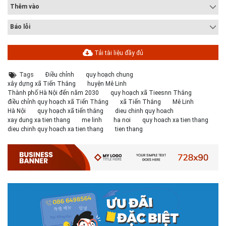
Thêm vào
Báo lỗi
Tải tài liệu đầy đủ
Tags
Điều chỉnh
quy hoạch chung
xây dựng xã Tiến Thắng
huyện Mê Linh
Thành phố Hà Nội đến năm 2030
quy hoạch xã Tieesnn Thắng
điều chỉnh quy hoạch xã Tiến Thắng
xã Tiến Thắng
Mê Linh
Hà Nội
quy hoạch xã tiến thắng
dieu chinh quy hoach
xay dung xa tien thang
me linh
ha noi
quy hoach xa tien thang
dieu chinh quy hoach xa tien thang
tien thang
# 05.04.2025 | 17:16
Tuyển sinh 2025, Khoa kỹ thuật hạ tầng và môi trường đô thị