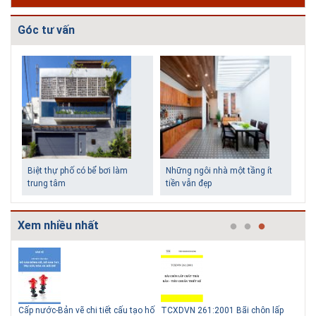
Góc tư vấn
Biệt thự phố có bể bơi làm
Những ngôi nhà một tầng ít
trung tâm
tiền vẫn đẹp
Xem nhiều nhất
g
Cấp nước-Bản vẽ chi tiết cấu tạo hố
TCXDVN 261:2001 Bãi chôn lấp
Bản