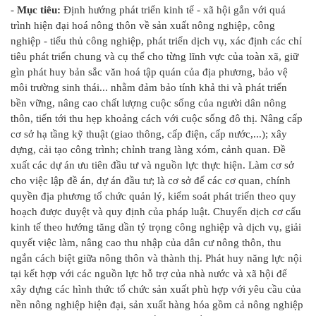
-
Mục tiêu:
Định hướng phát triển kinh tế - xã hội gắn với quá
trình hiện đại hoá nông thôn về sản xuất nông nghiệp, công
nghiệp - tiểu thủ công nghiệp, phát triển dịch vụ, xác định các chỉ
tiêu phát triển chung và cụ thể cho từng lĩnh vực của toàn xã, giữ
gìn phát huy bản sắc văn hoá tập quán của địa phương, bảo vệ
môi trường sinh thái... nhằm đảm bảo tính khả thi và phát triển
bền vững, nâng cao chất lượng cuộc sống của người dân nông
thôn, tiến tới thu hẹp khoảng cách với cuộc sống đô thị. Nâng cấp
cơ sở hạ tầng kỹ thuật (giao thông, cấp điện, cấp nước,...); xây
dựng, cải tạo công trình; chỉnh trang làng xóm, cảnh quan. Đề
xuất các dự án ưu tiên đầu tư và nguồn lực thực hiện. Làm cơ sở
cho việc lập đề án, dự án đầu tư; là cơ sở để các cơ quan, chính
quyền địa phương tổ chức quản lý, kiểm soát phát triển theo quy
hoạch được duyệt và quy định của pháp luật. Chuyển dịch cơ cấu
kinh tế theo hướng tăng dần tỷ trọng công nghiệp và dịch vụ, giải
quyết việc làm, nâng cao thu nhập của dân cư nông thôn, thu
ngắn cách biệt giữa nông thôn và thành thị. Phát huy năng lực nội
tại kết hợp với các nguồn lực hỗ trợ của nhà nước và xã hội để
xây dựng các hình thức tổ chức sản xuất phù hợp với yêu cầu của
nền nông nghiệp hiện đại, sản xuất hàng hóa gồm cả nông nghiệp