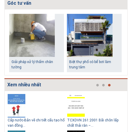
Góc tư vấn
Giải pháp xử lý thấm chân
Biệt thự phố có bể bơi làm
tường
trung tâm
Xem nhiều nhất
g
Cấp nước-Bản vẽ chi tiết cấu tạo hố
TCXDVN 261:2001 Bãi chôn lấp
Bản
Những ngôi nhà một tầng ít
Lý do nên sử dụng gạch block
van đồng...
chất thải rắn –...
D60
tiền vẫn đẹp
để xây nhà