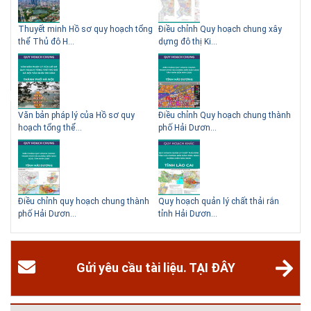
 QHC
Thuyết minh Hồ sơ quy hoạch tổng
Điều chỉnh Quy hoạch chung xây
Qu
thể Thủ đô H...
dựng đô thị Ki...
Nam
ạch
Văn bản pháp lý của Hồ sơ quy
Điều chỉnh Quy hoạch chung thành
Qu
hoạch tổng thể...
phố Hải Dươn...
Kim
hể
Điều chỉnh quy hoạch chung thành
Quy hoạch quản lý chất thải rắn
Qu
phố Hải Dươn...
tỉnh Hải Dươn...
Gia
Gửi yêu cầu tài liệu. TẠI ĐÂY