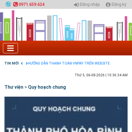
Nội
Đăng nhập
Đăng ký
0971.659.624
GIAO LƯU TRỰC TUYẾN - TƯ VẤN TUYỂN SINH ĐẠI
HỌC CHÍNH QUY ĐẠI HỌC KIẾN TRÚC NĂM 2020 -
SỐ 02
Nạp EP vào tài khoản bằng thẻ cào điện thoại
Tuyển sinh 2025, Khoa kỹ thuật hạ tầng và môi
trường đô thị - Đại học Kiến trúc Hà Nội
Chính sách thanh toán
Điều khoản dịch vụ
HƯỚNG DẪN THANH TOÁN VNPAY TRÊN WEBSITE
TIN MỚI
Tuyển sinh 2024, Khoa kỹ thuật hạ tầng và môi
trường đô thị - Đại học Kiến trúc Hà Nội
Thứ 5, 06-08-2026
|
10:36:35 AM
Thư viện
>
Quy hoạch chung