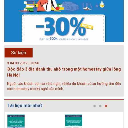
thành phố trên thế giới. Tại Việt Nam, đã có gần 20 tỉnh, thành phố trên
toàn quốc đang triển khai hoặc khởi động các đề án về đô thị thông
minh. Vi...
# 23.06.2018 | 15:37
Hội thảo về sàn bê tông chất lượng cao tại Hà Nội và TP Hồ
Chí Minh
Hội thảo “Sàn bê tông chất lượng cao – công nghệ mới nhất tại Châu Âu
& Mỹ và các vấn đề áp dụng tại Việt Nam” được tổ chức bởi HOUSELINK
sẽ diễn ra vào 14h00 ngày 26/06/2018 tại Khách sạn Pan Pacific, Hà Nội
Sự kiện
và ngày 28/...
# 04.03.2017 | 10:56
Độc đáo 3 địa danh thu nhỏ trong một homestay giữa lòng
Hà Nội
Ngoài các khách sạn và nhà nghỉ, nhiều du khách có xu hướng tìm đến
các homestay cho kỳ nghỉ của mình.
# 05.04.2025 | 17:16
Tuyển sinh 2025, Khoa kỹ thuật hạ tầng và môi trường đô thị
Tài liệu mới nhất
- Đại học Kiến trúc...
Thông tin tuyển sinh đại học 2025 Khoa kỹ thuật hạ tầng và môi trường
đô thị - Đại học Kiến trúc Hà Nội Tuyển sinh đại học với 280 chỉ tiêu, thời
gian đào tạo 4,5 năm