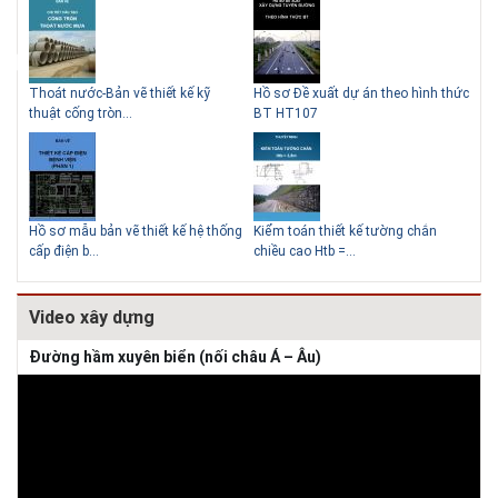
Thoát nước-Bản vẽ thiết kế kỹ
Hồ sơ Đề xuất dự án theo hình thức
Gia
thuật cống tròn...
BT HT107
khe
Thiết kế nhà siêu nhỏ độc đáo
Hồ sơ mẫu bản vẽ thiết kế hệ thống
Kiểm toán thiết kế tường chắn
Bản
cấp điện b...
chiều cao Htb =...
đá 
Video xây dựng
Đường hầm xuyên biển (nối châu Á – Âu)