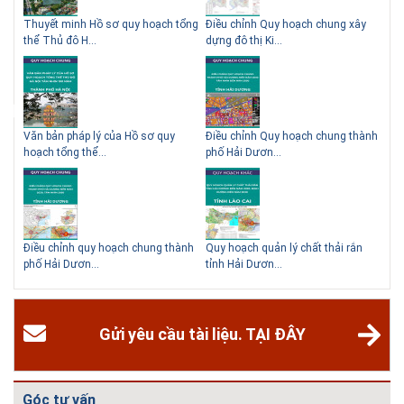
 QHC
Thuyết minh Hồ sơ quy hoạch tổng
Điều chỉnh Quy hoạch chung xây
Qu
thể Thủ đô H...
dựng đô thị Ki...
Nam
ạch
Văn bản pháp lý của Hồ sơ quy
Điều chỉnh Quy hoạch chung thành
Qu
hoạch tổng thể...
phố Hải Dươn...
Kim
hể
Điều chỉnh quy hoạch chung thành
Quy hoạch quản lý chất thải rắn
Qu
phố Hải Dươn...
tỉnh Hải Dươn...
Gia
Gửi yêu cầu tài liệu. TẠI ĐÂY
Góc tư vấn