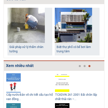
Giải pháp xử lý thấm chân
Biệt thự phố có bể bơi làm
tường
trung tâm
Xem nhiều nhất
g
Cấp nước-Bản vẽ chi tiết cấu tạo hố
TCXDVN 261:2001 Bãi chôn lấp
Bản
Những ngôi nhà một tầng ít
Lý do nên sử dụng gạch block
van đồng...
chất thải rắn –...
D60
tiền vẫn đẹp
để xây nhà