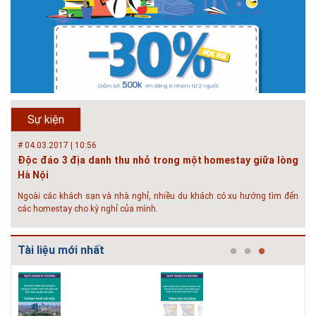
toàn quốc đang triển khai hoặc khởi động các đề án về đô thị thông
minh. Vi...
# 23.06.2018 | 15:37
Hội thảo về sàn bê tông chất lượng cao tại Hà Nội và TP Hồ
Chí Minh
Hội thảo “Sàn bê tông chất lượng cao – công nghệ mới nhất tại Châu Âu
& Mỹ và các vấn đề áp dụng tại Việt Nam” được tổ chức bởi HOUSELINK
sẽ diễn ra vào 14h00 ngày 26/06/2018 tại Khách sạn Pan Pacific, Hà Nội
Sự kiện
và ngày 28/...
# 04.03.2017 | 10:56
Độc đáo 3 địa danh thu nhỏ trong một homestay giữa lòng
Hà Nội
Ngoài các khách sạn và nhà nghỉ, nhiều du khách có xu hướng tìm đến
các homestay cho kỳ nghỉ của mình.
# 05.04.2025 | 17:16
Tuyển sinh 2025, Khoa kỹ thuật hạ tầng và môi trường đô thị
Tài liệu mới nhất
- Đại học Kiến trúc...
Thông tin tuyển sinh đại học 2025 Khoa kỹ thuật hạ tầng và môi trường
đô thị - Đại học Kiến trúc Hà Nội Tuyển sinh đại học với 280 chỉ tiêu, thời
gian đào tạo 4,5 năm