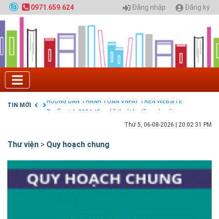
Nội
Đăng nhập
Đăng ký
0971.659.624
GIAO LƯU TRỰC TUYẾN - TƯ VẤN TUYỂN SINH ĐẠI
HỌC CHÍNH QUY ĐẠI HỌC KIẾN TRÚC NĂM 2020 -
SỐ 02
Nạp EP vào tài khoản bằng thẻ cào điện thoại
Tuyển sinh 2025, Khoa kỹ thuật hạ tầng và môi
trường đô thị - Đại học Kiến trúc Hà Nội
Chính sách thanh toán
Điều khoản dịch vụ
HƯỚNG DẪN THANH TOÁN VNPAY TRÊN WEBSITE
TIN MỚI
Tuyển sinh 2024, Khoa kỹ thuật hạ tầng và môi
trường đô thị - Đại học Kiến trúc Hà Nội
Thứ 5, 06-08-2026
|
20:02:32 PM
Thư viện
>
Quy hoạch chung