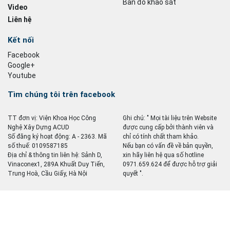
Bản đồ khảo sát
Video
Liên hệ
Kết nối
Facebook
Google+
Youtube
Tìm chúng tôi trên facebook
TT đơn vị: Viện Khoa Học Công
Ghi chú: " Mọi tài liệu trên Website
Nghệ Xây Dựng ACUD
được cung cấp bởi thành viên và
Số đăng ký hoạt động: A - 2363. Mã
chỉ có tính chất tham khảo.
số thuế: 0109587185
Nếu bạn có vấn đề về bản quyền,
Địa chỉ & thông tin liên hệ: Sảnh D,
xin hãy liên hệ qua số hotline
Vinaconex1, 289A Khuất Duy Tiến,
0971.659.624 để được hỗ trợ giải
Trung Hoà, Cầu Giấy, Hà Nội
quyết ".