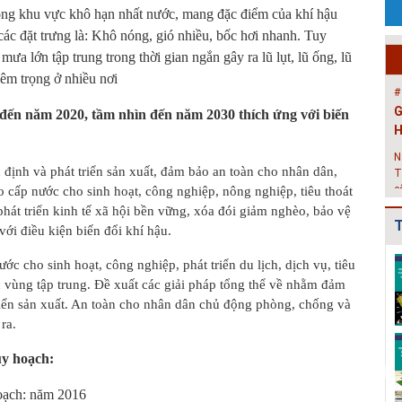
ng khu vực khô hạn nhất nước, mang đặc điểm của khí hậu
N
các đặt trưng là: Khô nóng, gió nhiều, bốc hơi nhanh. Tuy
T
c
ưa lớn tập trung trong thời gian ngắn gây ra lũ lụt, lũ ống, lũ
X
êm trọng ở nhiều nơi
#
T
 đến năm 2020, tầm nhìn đến năm 2030 thích ứng với biến
t
V
ịnh và phát triển sản xuất, đảm bảo an toàn cho nhân dân,
b
h
cấp nước cho sinh hoạt, công nghiệp, nông nghiệp, tiêu thoát
h
át triển kinh tế xã hội bền vững, xóa đói giảm nghèo, bảo vệ
T
với điều kiện biến đổi khí hậu.
#
H
Quy hoạch xây
Quy hoạch
Danh mục triển
 cho sinh hoạt, công nghiệp, phát triển du lịch, dịch vụ, tiêu
H
dựng vùng
chung xây dựng
khai các đồ án
c vùng tập trung. Đề xuất các giải pháp tổng thể về nhằm đảm
huyện Cẩm
thị trấn Nam
QHC xã và
P
riển sản xuất. An toàn cho nhân dân chủ động phòng, chống và
Giàng đến n...
Sách gi...
QHPK...
c
ra.
g
Quy hoạch
Quy hoạch
Bản đồ phê
k
uy hoạch:
chung xây dựng
chung xây dựng
duyệt Đồ án Quy
#
đô thị Bình
đô thị Đoàn
hoạch chung xây
H
Giang, t...
Tùng, hu...
dự...
oạch: năm 2016