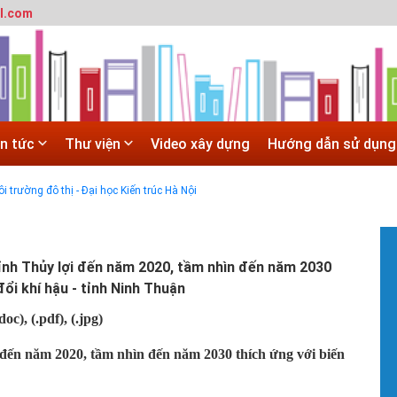
l.com
 trường đô thị - Đại học Kiến trúc Hà Nội
in tức
Thư viện
Video xây dựng
Hướng dẫn sử dụng
SITE
 trường đô thị - Đại học Kiến trúc Hà Nội
Hà Nội
 ĐẠI HỌC CHÍNH QUY ĐẠI HỌC KIẾN TRÚC NĂM 2020 - SỐ 02
#
T
ỉnh Thủy lợi đến năm 2020, tầm nhìn đến năm 2030
t
đổi khí hậu - tỉnh Ninh Thuận
T
m
.doc
), (.pdf), (.jpg)
h
#
 đến năm 2020, tầm nhìn đến năm 2030 thích ứng với biến
G
H