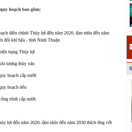
v
Quy hoạch tổng
Điều chỉnh quy
Bản vẽ Hồ sơ
 quy hoạch bao gồm:
H
thể phát triển
hoạch chung xây
quy hoạch tổng
t
mạng lưới cấp
dựng thị xã Ch...
thể Thủ đô Hà
t
n...
Nội...
2
ạch điều chỉnh Thủy lợi đến năm 2020, tầm nhìn đến năm
#
ến đổi khí hậu - tỉnh Ninh Thuận
Đ
g
iện trạng Thủy lợi
N
h
khi tượng thủy văn
G
quy hoạch cấp nước
quy hoạch tiêu
công trình cấp nước
hủy lợi đến năm 2020, tầm nhìn đến năm 2030 thích ứng với