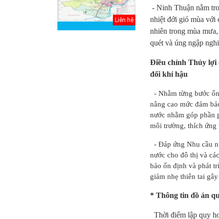
- Ninh Thuận nằm tro
nhiệt đới gió mùa với 
Liên hệ
nhiên trong mùa mưa, m
quét và úng ngập nghi
Điều chỉnh Thủy lợi
đổi khí hậu
- Nhằm từng bước ổn đ
nâng cao mức đảm bảo 
nước nhằm góp phần ph
môi trường, thích ứng 
minh Hồ
Điều chỉnh Quy
Quy hoạch xây
- Đáp ứng Nhu cầu nước
hoạch
hoạch chung xây
dựng vùng
nước cho đô thị và cá
 Thủ đô
dựng đô thị Ki...
huyện Nam Sách
bảo ổn định và phát t
đến nă...
giảm nhẹ thiên tai gây 
pháp lý
Điều chỉnh Quy
Quy hoạch xây
* Thông tin đồ án q
ơ quy
hoạch chung
dựng vùng
g thể...
thành phố Hải
huyện Kim
Dươn...
Thành đến n...
Thời điểm lập quy h