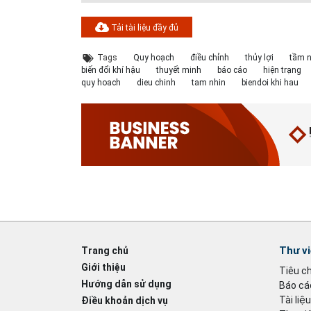
Tải tài liệu đầy đủ
Tags
Quy hoạch
điều chỉnh
thủy lợi
tầm n
biến đổi khí hậu
thuyết minh
báo cáo
hiện trạng
quy hoach
dieu chinh
tam nhin
biendoi khi hau
Thư v
Trang chủ
Giới thiệu
Tiêu c
Hướng dẫn sử dụng
Báo cáo
Tài liệ
Điều khoản dịch vụ