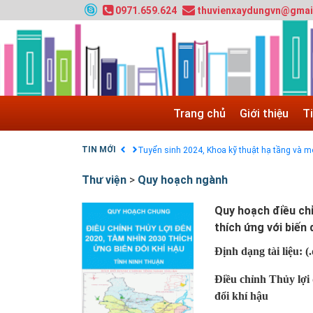
0971.659.624
thuvienxaydungvn@gmai
Tuyển sinh 2025, Khoa kỹ thuật hạ tầng và môi
Chính sách thanh toán
Trang chủ
Giới thiệu
T
Điều khoản dịch vụ
HƯỚNG DẪN THANH TOÁN VNPAY TRÊN WEB
TIN MỚI
Tuyển sinh 2024, Khoa kỹ thuật hạ tầng và môi
Quy hoạch chung hệ thống đê điều thành phố 
Thư viện
>
Quy hoạch ngành
GIAO LƯU TRỰC TUYẾN - TƯ VẤN TUYỂN SINH
Nạp EP vào tài khoản bằng thẻ cào điện thoại
Quy hoạch điều ch
thích ứng với biến 
Định dạng tài liệu:
(
Điều chỉnh Thủy lợi
đổi khí hậu