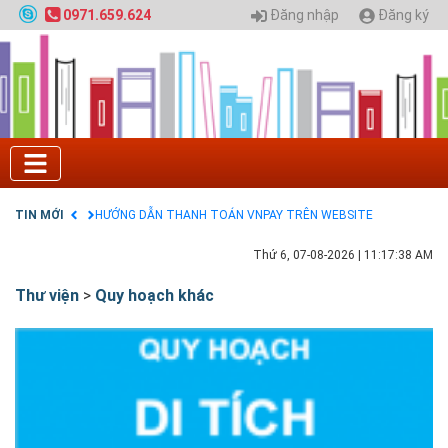
Quy hoạch chung hệ thống đê điều thành phố Hà
Đăng nhập
Đăng ký
0971.659.624
Nội
GIAO LƯU TRỰC TUYẾN - TƯ VẤN TUYỂN SINH ĐẠI
HỌC CHÍNH QUY ĐẠI HỌC KIẾN TRÚC NĂM 2020 -
SỐ 02
Nạp EP vào tài khoản bằng thẻ cào điện thoại
Tuyển sinh 2025, Khoa kỹ thuật hạ tầng và môi
trường đô thị - Đại học Kiến trúc Hà Nội
Chính sách thanh toán
Điều khoản dịch vụ
TIN MỚI
HƯỚNG DẪN THANH TOÁN VNPAY TRÊN WEBSITE
Thứ 6, 07-08-2026
|
11:17:39 AM
Thư viện
>
Quy hoạch khác