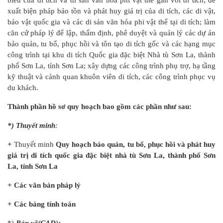
biểu của di tích và di sản văn hóa phi vật thể gắn với di tích; đề
xuất biện pháp bảo tồn và phát huy giá trị của di tích, các di vật,
bảo vật quốc gia và các di sản văn hóa phi vật thể tại di tích; làm
căn cứ pháp lý để lập, thẩm định, phê duyệt và quản lý các dự án
bảo quản, tu bổ, phục hồi và tôn tạo di tích gốc và các hạng mục
công trình tại khu di tích Quốc gia đặc biệt Nhà tù Sơn La, thành
phố Sơn La, tỉnh Sơn La; xây dựng các công trình phụ trợ, hạ tầng
kỹ thuật và cảnh quan khuôn viên di tích, các công trình phục vụ
du khách.
Thành phần hồ sơ quy hoạch bao gồm các phần như sau:
*) Thuyết minh
:
+
Thuyết minh
Quy hoạch bảo quản, tu bổ, phục hồi và phát huy
giá trị di tích quốc gia đặc biệt nhà tù Sơn La, thành phố Sơn
La, tỉnh Sơn La
+ Các văn bản pháp lý
+ Các bảng tính toán