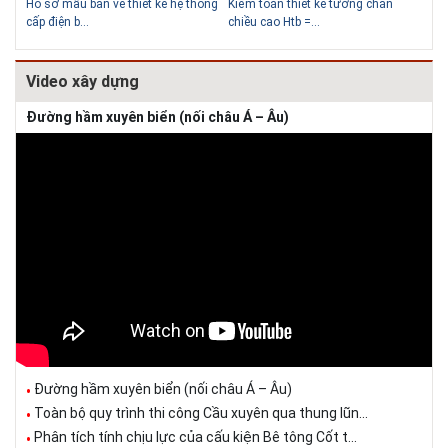
Hồ sơ mẫu bản vẽ thiết kế hệ thống
Kiểm toán thiết kế tường chắn
Bản
cấp điện b...
chiều cao Htb =...
đá 
Video xây dựng
Đường hầm xuyên biển (nối châu Á – Âu)
Đường hầm xuyên biển (nối châu Á – Âu)
Toàn bộ quy trình thi công Cầu xuyên qua thung lũn...
Phân tích tính chịu lực của cấu kiện Bê tông Cốt t...