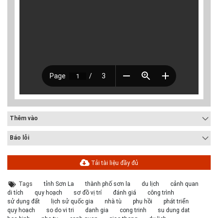
Thêm vào
Báo lỗi
# 05.04.2020 | 20:30
GIAO LƯU TRỰC TUYẾN - TƯ VẤN TUYỂN SINH ĐẠI HỌC
Tải tài liệu đầy đủ
CHÍNH QUY ĐẠI HỌC KIẾN TRÚC NĂM...
Năm nay, kỳ thi THPT quốc gia dự kiến diễn ra vào tháng 8. Trường Đại
Tags
tỉnh Sơn La
thành phố sơn la
du lịch
cảnh quan
học Kiến trúc Hà Nội chúc các bạn học sinh cuối cấp ôn thi thật tốt MỜI
di tích
quy hoạch
sơ đồ vị trí
đánh giá
công trình
QUÝ PHỤ HUYNH VÀ CÁC EM ĐÓN XEM GIAO LƯU TRỰC TUYẾN "TƯ
sử dụng đất
lịch sử quốc gia
nhà tù
phụ hồi
phát triển
VẤN TUYỂN SINH ĐẠI H...
quy hoach
so do vi tri
danh gia
cong trinh
su dung dat