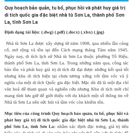
Quy hoạch bảo quản, tu bổ, phục hồi và phát huy giá trị
di tích quốc gia đặc biệt nhà tù Sơn La, thành phố Sơn
La, tỉnh Sơn La
Định dạng tài liệu: (.dwg) (.pdf) (.docx) (.xlsx) (.jpg)
Nhà tù Sơn La được xây dựng từ năm 1908, qua nhiều lần củng
cố, mở rộng và tồn tại đến Cách mạng tháng Tám năm 1945.
Ngày nay, di tích lịch sử Nhà tù Sơn La thuộc phường Tô Hiệu,
thành phố Sơn La, tỉnh Sơn La. Trong những năm qua, công tác
bảo tồn và phát huy giá trị di tích đã đạt được những kết quả tốt
nhưng khu di tích hiện tại chưa tương xứng với tầm vóc và ý
nghĩa của một di tích Quốc gia đặc biệt. Mặc dù đã là một địa chỉ
văn hoá để tham quan và nghiên cứu nhưng Khu di tích mới chỉ
mang tính lưu giữ để giới thiệu với du khách một số thông tin về
Nhà tù Sơn La nên sức hút và tầm vóc còn khiêm tốn.
Mục tiêu của công
trình
Quy hoạch bảo quản, tu bổ, phục hồi và
phát huy giá trị di tích quốc gia đặc biệt nhà tù Sơn La, thành
phố Sơn La, tỉnh Sơn La
:
nhằm xác định đặc trưng, giá trị tiêu