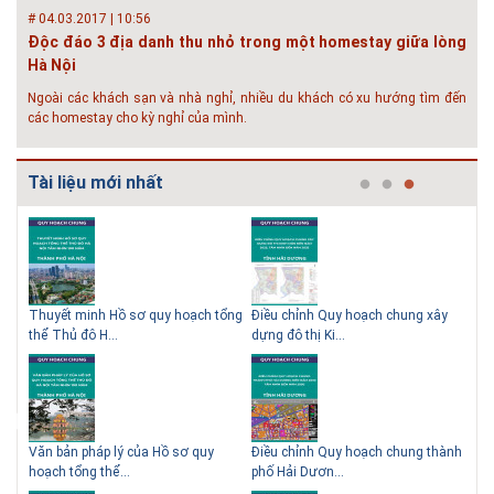
# 04.03.2017 | 10:56
Độc đáo 3 địa danh thu nhỏ trong một homestay giữa lòng
Hà Nội
Ngoài các khách sạn và nhà nghỉ, nhiều du khách có xu hướng tìm đến
các homestay cho kỳ nghỉ của mình.
# 05.04.2025 | 17:16
Tuyển sinh 2025, Khoa kỹ thuật hạ tầng và môi trường đô thị
Tài liệu mới nhất
- Đại học Kiến trúc...
Thông tin tuyển sinh đại học 2025 Khoa kỹ thuật hạ tầng và môi trường
đô thị - Đại học Kiến trúc Hà Nội Tuyển sinh đại học với 280 chỉ tiêu, thời
gian đào tạo 4,5 năm
 QHC
Thuyết minh Hồ sơ quy hoạch tổng
Điều chỉnh Quy hoạch chung xây
Qu
thể Thủ đô H...
dựng đô thị Ki...
Nam
ạch
Văn bản pháp lý của Hồ sơ quy
Điều chỉnh Quy hoạch chung thành
Qu
hoạch tổng thể...
phố Hải Dươn...
Kim