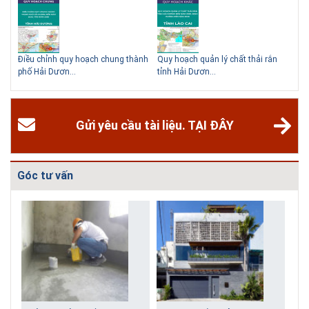
hể
Điều chỉnh quy hoạch chung thành
Quy hoạch quản lý chất thải rắn
Qu
phố Hải Dươn...
tỉnh Hải Dươn...
Gia
Gửi yêu cầu tài liệu. TẠI ĐÂY
Góc tư vấn