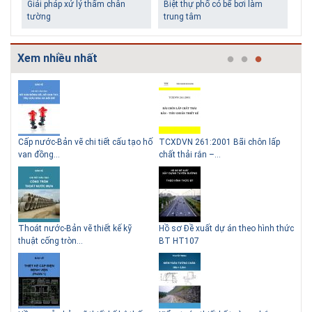
Giải pháp xử lý thấm chân
Biệt thự phố có bể bơi làm
tường
trung tâm
Xem nhiều nhất
g
Cấp nước-Bản vẽ chi tiết cấu tạo hố
TCXDVN 261:2001 Bãi chôn lấp
Bản
Những ngôi nhà một tầng ít
Lý do nên sử dụng gạch block
van đồng...
chất thải rắn –...
D60
tiền vẫn đẹp
để xây nhà
Thoát nước-Bản vẽ thiết kế kỹ
Hồ sơ Đề xuất dự án theo hình thức
Gia
thuật cống tròn...
BT HT107
khe
Thiết kế nhà siêu nhỏ độc đáo