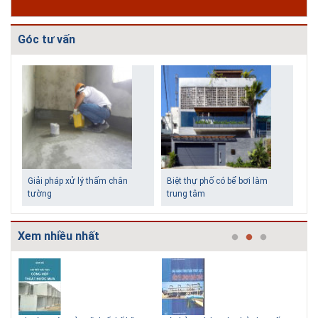
Độc đáo 3 địa danh thu nhỏ trong một homestay giữa lòng
Hà Nội
Góc tư vấn
Ngoài các khách sạn và nhà nghỉ, nhiều du khách có xu hướng tìm đến
các homestay cho kỳ nghỉ của mình.
Giải pháp xử lý thấm chân
Biệt thự phố có bể bơi làm
tường
trung tâm
Xem nhiều nhất