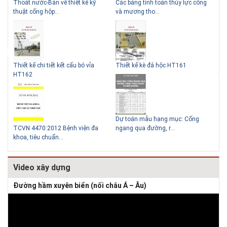
mái
Thoát nước-Bản vẽ thiết kế kỹ
Các bảng tính toán thủy lực cống
Cấp
Những ngôi nhà một tầng ít
Lý do nên sử dụng gạch block
thuật cống hộp...
và mương tho...
van
tiền vẫn đẹp
để xây nhà
Thiết kế chi tiết kết cấu bó vỉa
Thiết kế kè đá hộc HT161
Tho
HT162
thu
Thiết kế nhà siêu nhỏ độc đáo
Dự toán mẫu hạng mục: Cống
khả
TCVN 4470:2012 Bệnh viện đa
ngang qua đường, r...
Hồ 
khoa, tiêu chuẩn...
cấp
Video xây dựng
Đường hầm xuyên biển (nối châu Á – Âu)