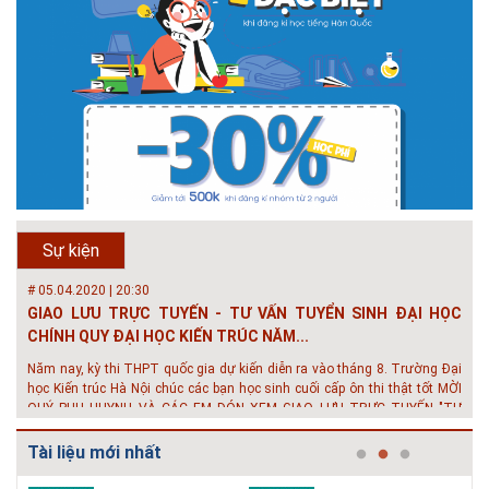
# 05.04.2025 | 17:16
Tuyển sinh 2025, Khoa kỹ thuật hạ tầng và môi trường đô thị
- Đại học Kiến trúc...
Thông tin tuyển sinh đại học 2025 Khoa kỹ thuật hạ tầng và môi trường
đô thị - Đại học Kiến trúc Hà Nội Tuyển sinh đại học với 280 chỉ tiêu, thời
Sự kiện
gian đào tạo 4,5 năm
# 05.04.2020 | 20:30
GIAO LƯU TRỰC TUYẾN - TƯ VẤN TUYỂN SINH ĐẠI HỌC
CHÍNH QUY ĐẠI HỌC KIẾN TRÚC NĂM...
Năm nay, kỳ thi THPT quốc gia dự kiến diễn ra vào tháng 8. Trường Đại
học Kiến trúc Hà Nội chúc các bạn học sinh cuối cấp ôn thi thật tốt MỜI
QUÝ PHỤ HUYNH VÀ CÁC EM ĐÓN XEM GIAO LƯU TRỰC TUYẾN "TƯ
VẤN TUYỂN SINH ĐẠI H...
Tài liệu mới nhất
# 08.07.2019 | 17:58
Tuyến sinh 2019 - Khoa Kỹ Thuật Hạ tầng và Môi trường đô