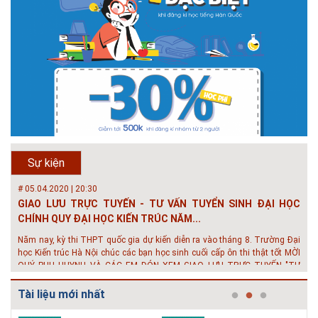
# 05.04.2025 | 17:16
Tuyển sinh 2025, Khoa kỹ thuật hạ tầng và môi trường đô thị
- Đại học Kiến trúc...
Thông tin tuyển sinh đại học 2025 Khoa kỹ thuật hạ tầng và môi trường
đô thị - Đại học Kiến trúc Hà Nội Tuyển sinh đại học với 280 chỉ tiêu, thời
gian đào tạo 4,5 năm
# 05.04.2020 | 20:30
GIAO LƯU TRỰC TUYẾN - TƯ VẤN TUYỂN SINH ĐẠI HỌC
Sự kiện
CHÍNH QUY ĐẠI HỌC KIẾN TRÚC NĂM...
Năm nay, kỳ thi THPT quốc gia dự kiến diễn ra vào tháng 8. Trường Đại
học Kiến trúc Hà Nội chúc các bạn học sinh cuối cấp ôn thi thật tốt MỜI
QUÝ PHỤ HUYNH VÀ CÁC EM ĐÓN XEM GIAO LƯU TRỰC TUYẾN "TƯ
VẤN TUYỂN SINH ĐẠI H...
# 08.07.2019 | 17:58
Tuyến sinh 2019 - Khoa Kỹ Thuật Hạ tầng và Môi trường đô
thị - trường Đại học Ki...
Tài liệu mới nhất
Với mức điểm thi Tốt nghiệp THPT từ 14 đến 16 điểm, các bạn vẫn hoàn
toàn có thể theo học 1 trong những ngành học tốt nhất và có đầu ra tốt