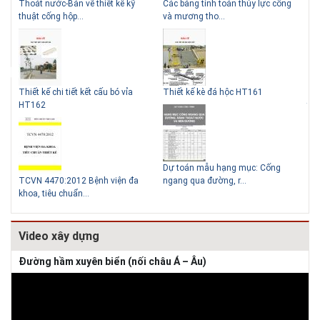
Bản vẽ thiết kế kỹ
Các bảng tính toán thủy lực cống
Cấp nước-Bản vẽ chi
Những ngôi nhà một tầng ít
Lý do nên sử dụng gạch block
hộp...
và mương tho...
van đồng...
tiền vẫn đẹp
để xây nhà
 tiết kết cấu bó vỉa
Thiết kế kè đá hộc HT161
Thoát nước-Bản vẽ t
thuật cống tròn...
Thiết kế nhà siêu nhỏ độc đáo
Dự toán mẫu hạng mục: Cống
2012 Bệnh viện đa
ngang qua đường, r...
Hồ sơ mẫu bản vẽ t
huẩn...
cấp điện b...
Video xây dựng
Đường hầm xuyên biển (nối châu Á – Âu)