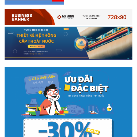
# 05.04.2025 | 17:16
Tuyển sinh 2025, Khoa kỹ thuật hạ tầng và môi trường đô thị
- Đại học Kiến trúc...
Thông tin tuyển sinh đại học 2025 Khoa kỹ thuật hạ tầng và môi trường
đô thị - Đại học Kiến trúc Hà Nội Tuyển sinh đại học với 280 chỉ tiêu, thời
gian đào tạo 4,5 năm
# 05.04.2020 | 20:30
GIAO LƯU TRỰC TUYẾN - TƯ VẤN TUYỂN SINH ĐẠI HỌC