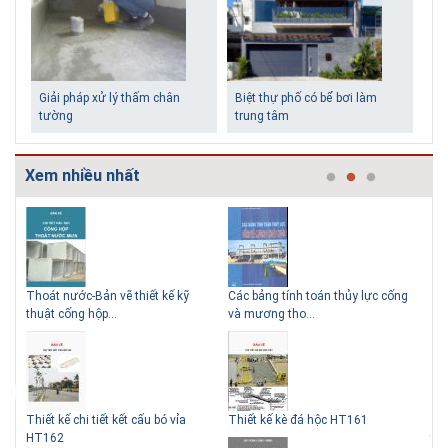
Giải pháp xử lý thấm chân
Biệt thự phố có bể bơi làm
tường
trung tâm
Xem nhiều nhất
thủy lực cống
Cấp nước-Bản vẽ chi tiết cấu tạo hố
TCXDVN 261:2001 Bãi chôn
Những ngôi nhà một tầng ít
Lý do nên sử dụng gạch block
van đồng...
chất thải rắn –...
tiền vẫn đẹp
để xây nhà
 HT161
Thoát nước-Bản vẽ thiết kế kỹ
Hồ sơ Đề xuất dự án theo h
thuật cống tròn...
BT HT107