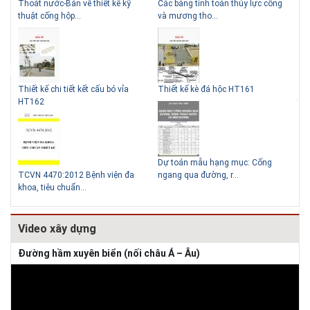
kỹ
Các bảng tính toán thủy lực cống
Cấp nước-Bản vẽ chi tiết cấu tạo hố
Những ngôi nhà một tầng ít
Lý do nên sử dụng gạch block
và mương tho...
van đồng...
tiền vẫn đẹp
để xây nhà
ỉa
Thiết kế kè đá hộc HT161
Thoát nước-Bản vẽ thiết kế kỹ
thuật cống tròn...
Thiết kế nhà siêu nhỏ độc đáo
Dự toán mẫu hạng mục: Cống
 đa
ngang qua đường, r...
Hồ sơ mẫu bản vẽ thiết kế hệ thống
cấp điện b...
Video xây dựng
Đường hầm xuyên biển (nối châu Á – Âu)