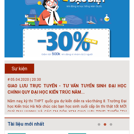
# 05.04.2025 | 17:16
Tuyển sinh 2025, Khoa kỹ thuật hạ tầng và môi trường đô thị
- Đại học Kiến trúc...
Thông tin tuyển sinh đại học 2025 Khoa kỹ thuật hạ tầng và môi trường
đô thị - Đại học Kiến trúc Hà Nội Tuyển sinh đại học với 280 chỉ tiêu, thời
gian đào tạo 4,5 năm
# 05.04.2020 | 20:30
GIAO LƯU TRỰC TUYẾN - TƯ VẤN TUYỂN SINH ĐẠI HỌC
CHÍNH QUY ĐẠI HỌC KIẾN TRÚC NĂM...
Sự kiện
Năm nay, kỳ thi THPT quốc gia dự kiến diễn ra vào tháng 8. Trường Đại
học Kiến trúc Hà Nội chúc các bạn học sinh cuối cấp ôn thi thật tốt MỜI
QUÝ PHỤ HUYNH VÀ CÁC EM ĐÓN XEM GIAO LƯU TRỰC TUYẾN "TƯ
VẤN TUYỂN SINH ĐẠI H...
# 08.07.2019 | 17:58
Tuyến sinh 2019 - Khoa Kỹ Thuật Hạ tầng và Môi trường đô
thị - trường Đại học Ki...
Với mức điểm thi Tốt nghiệp THPT từ 14 đến 16 điểm, các bạn vẫn hoàn
Tài liệu mới nhất
toàn có thể theo học 1 trong những ngành học tốt nhất và có đầu ra tốt
nhất trong lĩnh vực Xây Dựng hiện nay ở khoa ĐÔ THỊ. Khoa Đô Thị bảo