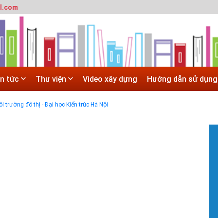
l.com
 trường đô thị - Đại học Kiến trúc Hà Nội
in tức
Thư viện
Video xây dựng
Hướng dẫn sử dụng
SITE
 trường đô thị - Đại học Kiến trúc Hà Nội
Hà Nội
 ĐẠI HỌC CHÍNH QUY ĐẠI HỌC KIẾN TRÚC NĂM 2020 - SỐ 02
#
T