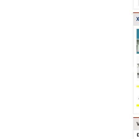
X
TCXDVN
Bản vẽ chi tiết
Bản vẽ chi tiết
261:2001 Bãi
cấu tạo đế cống
các dạng gia cố
chôn lấp chất
tròn D600,D80...
mái ta luy HT...
thải rắn –...
Hồ sơ Đề xuất
Giao thông-Bản
Thuyết minh và
dự án theo hình
vẽ chi tiết cấu
Bảng tính toán
thức BT HT107
tạo khe co, kh...
đánh giá hiệu q...
Kiểm toán thiết
Bản vẽ chi tiết
Mẫu hồ sơ Báo
kế tường chắn
cấu tạo tường
cáo nghiên cứu
chiều cao Htb =...
chắn đá hộc
khả thi (lập dự...
HT1...
Đ