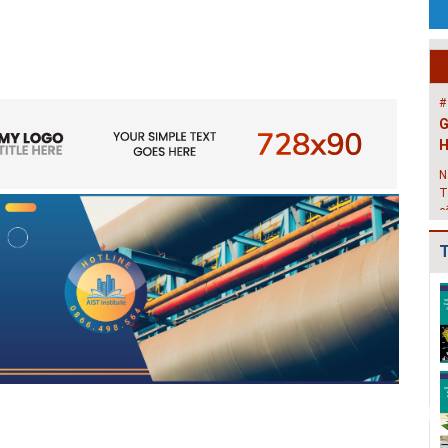
t
T
m
h
#
G
H
N
T
c
X
T
#
T
Điều chỉnh Quy
Quy hoạch xây
Quy hoạch xây
t
hoạch chung xây
dựng vùng
dựng vùng
dựng đô thị Ki...
huyện Nam Sách
huyện Cẩm
V
đến nă...
Giàng đến n...
b
h
Điều chỉnh Quy
Quy hoạch xây
Quy hoạch
h
hoạch chung
dựng vùng
chung xây dựng
#
thành phố Hải
huyện Kim
đô thị Bình
H
Dươn...
Thành đến n...
Giang, t...