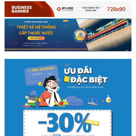
# 05.04.2025 | 17:16
Tuyển sinh 2025, Khoa kỹ thuật hạ tầng và môi trường đô thị
- Đại học Kiến trúc...
Thông tin tuyển sinh đại học 2025 Khoa kỹ thuật hạ tầng và môi trường
đô thị - Đại học Kiến trúc Hà Nội Tuyển sinh đại học với 280 chỉ tiêu, thời
gian đào tạo 4,5 năm
# 05.04.2020 | 20:30
GIAO LƯU TRỰC TUYẾN - TƯ VẤN TUYỂN SINH ĐẠI HỌC
CHÍNH QUY ĐẠI HỌC KIẾN TRÚC NĂM...