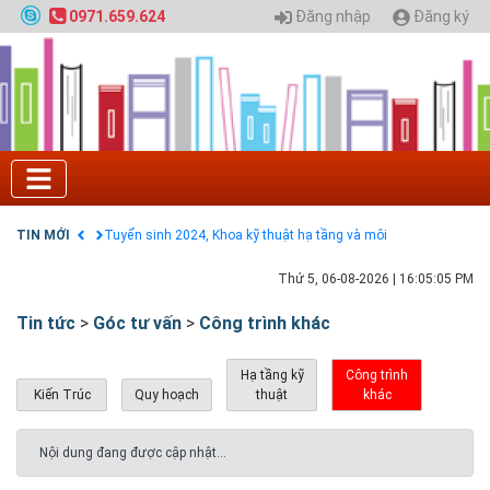
Đăng nhập
Đăng ký
0971.659.624
Tuyển sinh 2025, Khoa kỹ thuật hạ tầng và môi
trường đô thị - Đại học Kiến trúc Hà Nội
Chính sách thanh toán
Điều khoản dịch vụ
HƯỚNG DẪN THANH TOÁN VNPAY TRÊN WEBSITE
TIN MỚI
Tuyển sinh 2024, Khoa kỹ thuật hạ tầng và môi
trường đô thị - Đại học Kiến trúc Hà Nội
Quy hoạch chung hệ thống đê điều thành phố Hà
Thứ 5, 06-08-2026
|
16:05:05 PM
Nội
Tin tức
>
Góc tư vấn
>
Công trình khác
GIAO LƯU TRỰC TUYẾN - TƯ VẤN TUYỂN SINH ĐẠI
HỌC CHÍNH QUY ĐẠI HỌC KIẾN TRÚC NĂM 2020 -
SỐ 02
Hạ tầng kỹ
Công trình
Nạp EP vào tài khoản bằng thẻ cào điện thoại
Kiến Trúc
Quy hoạch
thuật
khác
Nội dung đang được cập nhật...