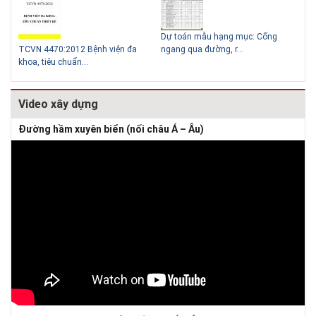
Thiết kế nhà siêu nhỏ độc đáo
 mẫu hạng mục: Cống
a đường, r...
Hồ sơ mẫu bản vẽ thiết kế hệ thống
Kiểm toán thiết 
cấp điện b...
chiều cao Htb =..
Video xây dựng
Đường hầm xuyên biển (nối châu Á – Âu)