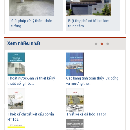
Giải pháp xử lý thấm chân
Biệt thự phố có bể bơi làm
tường
trung tâm
Xem nhiều nhất
 tính toán thủy lực cống
Cấp nước-Bản vẽ chi tiết cấu tạo hố
TCXDVN 261:200
Những ngôi nhà một tầng ít
Lý do nên sử dụng gạch block
 tho...
van đồng...
chất thải rắn –...
tiền vẫn đẹp
để xây nhà
 kè đá hộc HT161
Thoát nước-Bản vẽ thiết kế kỹ
Hồ sơ Đề xuất dự
thuật cống tròn...
BT HT107