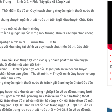
nh Trung
Bình Giã. + Phía Tây giáp xã Sông Xoài
n: - Thời điểm lập đồ án Quy hoạch chung chuyên ngành thoát nước thị
 chung chuyên ngành thoát nước thị trấn Ngãi Giao huyện Châu Đức
nước mưa một cách nhanh chóng
c thải để giữ gìn sự bền vững môi trường. Đưa ra các biện pháp chống
 tiếp nhận nước mưa
nước thải
vị trí
p với khả năng tài chính và quy hoạch phát triển đô thị. Góp phần
. Tạo điều kiện thuận lợi cho việc quy hoạch phát triển của huyện
thuật đô thị một cách tiết kiệm
l
 chính
kinh tế phù hợp với điều kiện tự nhiên xã hội của huyện
h phần hồ sơ bao gồm: - Thuyết minh: + Thuyết minh Quy hoạch chung
ức đến năm 2025
ng chuyên ngành thoát nước thị trấn Ngãi Giao huyện Châu Đức đến
ồ quy hoạch các khu và cụm công nghiệp Bản vẽ sơ đồ nút mạng lưới
 thu gom nước thải phương án 2 Bản vẽ sơ đồ nút hệ thống thoát
 Bản vẽ sơ đồ vị trí và mối liên hệ vùng + QH 03: Bản vẽ sơ đồ mặt
hông gian + QH 05: Bản vẽ sơ đồ hiện trạng ngập lụt + QH 06: Bản vẽ
 đồ hiện trạng lưu vực thoát nước thải + QH 08: Bản vẽ sơ đồ mặt