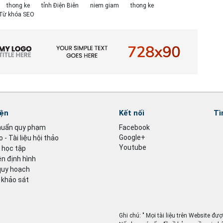
thong ke
tỉnh Điện Biên
niem giam
thong ke
O Từ khóa SEO
iện
Kết nối
Tì
huẩn quy phạm
Facebook
Google+
 - Tài liệu hội thảo
Youtube
u học tập
n định hình
quy hoạch
 khảo sát
Ghi chú: " Mọi tài liệu trên Website đư