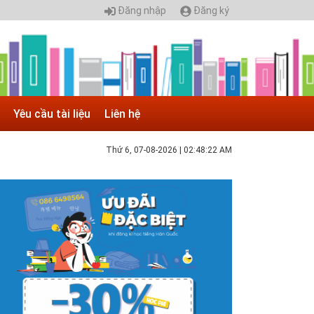
Đăng nhập
Đăng ký
Yêu cầu tài liệu
Liên hệ
Thứ 6, 07-08-2026
|
02:48:23 AM
 05.04.2025 | 17:16
uyển sinh 2025, Khoa kỹ thuật hạ tầng và môi
rường đô thị - Đại học Kiến trúc...
hông tin tuyển sinh đại học 2025 Khoa kỹ thuật hạ tầng và
ôi trường đô thị - Đại học Kiến trúc Hà Nội Tuyển sinh đại
ọc với 280 chỉ tiêu, thời gian đào tạo 4,5 năm
 05.04.2020 | 20:30
IAO LƯU TRỰC TUYẾN - TƯ VẤN TUYỂN SINH ĐẠI
ỌC CHÍNH QUY ĐẠI HỌC KIẾN TRÚC NĂM...