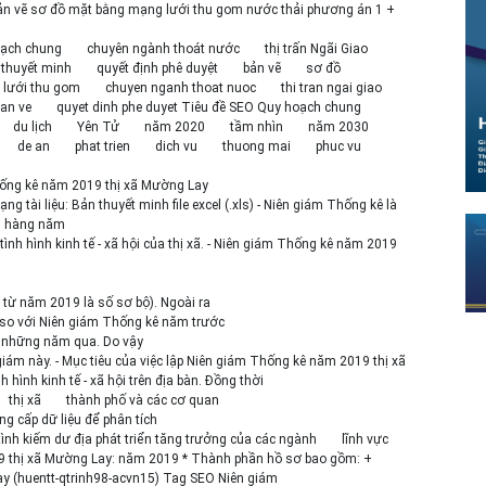
ản vẽ sơ đồ mặt bằng mạng lưới thu gom nước thải phương án 1 +
oạch chung
chuyên ngành thoát nước
thị trấn Ngãi Giao
thuyết minh
quyết định phê duyệt
bản vẽ
sơ đồ
lưới thu gom
chuyen nganh thoat nuoc
thi tran ngai giao
an ve
quyet dinh phe duyet Tiêu đề SEO Quy hoạch chung
du lịch
Yên Tử
năm 2020
tầm nhìn
năm 2030
de an
phat trien
dich vu
thuong mai
phuc vu
hống kê năm 2019 thị xã Mường Lay
 tài liệu: Bản thuyết minh file excel (.xls) - Niên giám Thống kê là
n hàng năm
ình hình kinh tế - xã hội của thị xã. - Niên giám Thống kê năm 2019
ệu từ năm 2019 là số sơ bộ). Ngoài ra
a so với Niên giám Thống kê năm trước
ng những năm qua. Do vậy
giám này. - Mục tiêu của việc lập Niên giám Thống kê năm 2019 thị xã
hình kinh tế - xã hội trên địa bàn. Đồng thời
thị xã
thành phố và các cơ quan
ng cấp dữ liệu để phân tích
ợ tình kiếm dư địa phát triển tăng trưởng của các ngành
lĩnh vực
019 thị xã Mường Lay: năm 2019 * Thành phần hồ sơ bao gồm: +
y (huentt-qtrinh98-acvn15) Tag SEO Niên giám