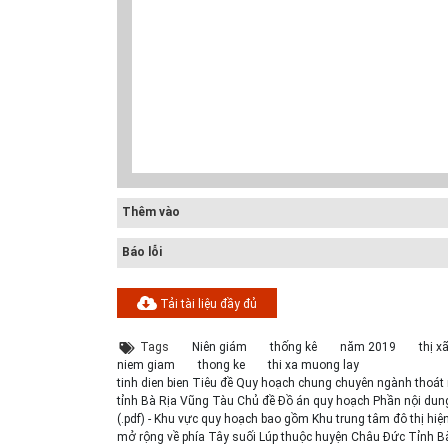
-Bản vẽ
TCXDVN
Bản vẽ chi tiết
ấu tạo
261:2001 Bãi
cấu tạo đế cống
ng...
chôn lấp chất
tròn D600,D80...
thải rắn –...
ớc-Bản
Hồ sơ Đề xuất
Giao thông-Bản
ế kỹ
dự án theo hình
vẽ chi tiết cấu
Thêm vào
 tròn...
thức BT HT107
tạo khe co, kh...
Báo lỗi
u bản
Kiểm toán thiết
Bản vẽ chi tiết
ế hệ
kế tường chắn
cấu tạo tường
Tải tài liệu đầy đủ
 điện
chiều cao Htb =...
chắn đá hộc
HT1...
Tags
Niên giám
thống kê
năm 2019
thị 
niem giam
thong ke
thi xa muong lay
tinh dien bien Tiêu đề Quy hoạch chung chuyên ngành thoát
tỉnh Bà Rịa Vũng Tàu Chủ đề Đồ án quy hoạch Phần nội dung Đ
(.pdf) - Khu vực quy hoạch bao gồm Khu trung tâm đô thị hiệ
mở rộng về phía Tây suối Lúp thuộc huyện Châu Đức Tỉnh 