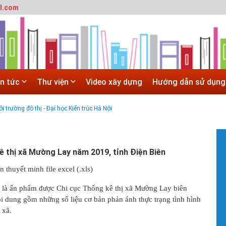
l.com
 trường đô thị - Đại học Kiến trúc Hà Nội
in tức
Thư viện
Video xây dựng
Hướng dẫn sử dụng
SITE
 trường đô thị - Đại học Kiến trúc Hà Nội
Hà Nội
 ĐẠI HỌC CHÍNH QUY ĐẠI HỌC KIẾN TRÚC NĂM 2020 - SỐ 02
#
T
 thị xã Mường Lay năm 2019, tỉnh Điện Biên
t
T
n thuyết minh file excel (.xls)
m
h
là ấn phẩm được Chi cục Thống kê thị xã Mường Lay biên
i dung gồm những số liệu cơ bản phản ánh thực trạng tình hình
#
 xã.
G
H