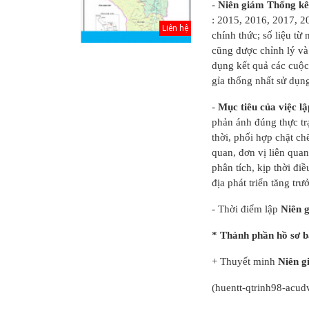
-
Niên giám Thống k
: 2015, 2016, 2017, 20
Liên hệ
chính thức; số liệu từ 
cũng được chỉnh lý và
dụng kết quả các cuộc
gỉa thống nhất sử dụn
-
Mục tiêu của việc 
phản ánh đúng thực trạ
thời, phối hợp chặt ch
quan, đơn vị liên quan
phân tích, kịp thời đi
địa phát triển tăng trư
inh Hồ
Điều chỉnh Quy
Quy hoạch xây
- Thời điểm lập
Niên 
oạch
hoạch chung xây
dựng vùng
 Thủ đô
dựng đô thị Ki...
huyện Nam Sách
* Thành phần hồ sơ 
đến nă...
+ Thuyết minh
Niên g
háp lý
Điều chỉnh Quy
Quy hoạch xây
ơ quy
hoạch chung
dựng vùng
(huentt-qtrinh98-acud
g thể...
thành phố Hải
huyện Kim
Dươn...
Thành đến n...