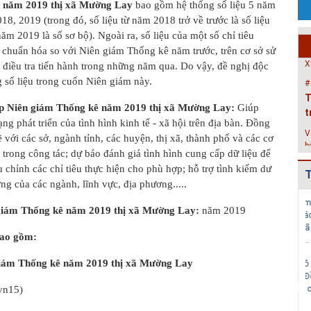
ê năm 2019 thị xã Mường Lay
bao gồm hệ thống số liệu 5 năm
N
18, 2019 (trong đó, số liệu từ năm 2018 trở về trước là số liệu
T
năm 2019 là số sơ bộ). Ngoài ra, số liệu của một số chỉ tiêu
c
 chuẩn hóa so với Niên giám Thống kê năm trước, trên cơ sở sử
X
 điều tra tiến hành trong những năm qua. Do vậy, đề nghị độc
#
g số liệu trong cuốn Niên giám này.
T
t
lập Niên giám Thống kê năm 2019 thị xã Mường Lay:
Giúp
V
ng phát triển của tình hình kinh tế - xã hội trên địa bàn. Đồng
b
ẽ với các sở, ngành tỉnh, các huyện, thị xã, thành phố và các cơ
h
 trong công tác; dự báo đánh giá tình hình cung cấp dữ liệu để
h
ều chỉnh các chỉ tiêu thực hiện cho phù hợp; hỗ trợ tình kiếm dư
T
#
ởng của các ngành, lĩnh vực, địa phương.....
H
Quy hoạch xây
Quy hoạch
Danh mục triển
H
giám Thống kê năm 2019 thị xã Mường Lay:
năm 2019
dựng vùng
chung xây dựng
khai các đồ án
huyện Cẩm
thị trấn Nam
QHC xã và
P
bao gồm:
Giàng đến n...
Sách gi...
QHPK...
c
g
iám Thống kê năm 2019 thị xã Mường Lay
Quy hoạch
Quy hoạch
Bản đồ phê
k
chung xây dựng
chung xây dựng
duyệt Đồ án Quy
#
vn15)
đô thị Bình
đô thị Đoàn
hoạch chung xây
H
Giang, t...
Tùng, hu...
dự...