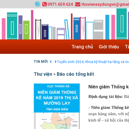
0971.659.624
thuvienxaydungvn@gmai
Tuyển sinh 2025, Khoa kỹ thuật hạ tầng và môi
Chính sách thanh toán
Trang chủ
Giới thiệu
T
Điều khoản dịch vụ
HƯỚNG DẪN THANH TOÁN VNPAY TRÊN WEB
TIN MỚI
Tuyển sinh 2024, Khoa kỹ thuật hạ tầng và môi
Quy hoạch chung hệ thống đê điều thành phố 
Thư viện
>
Báo cáo tổng kết
GIAO LƯU TRỰC TUYẾN - TƯ VẤN TUYỂN SINH
Nạp EP vào tài khoản bằng thẻ cào điện thoại
Niên giám Thống kê
Định dạng tài liệu:
Bả
-
Niên giám Thống kê
soạn hàng năm, với nộ
kinh tế - xã hội của thị