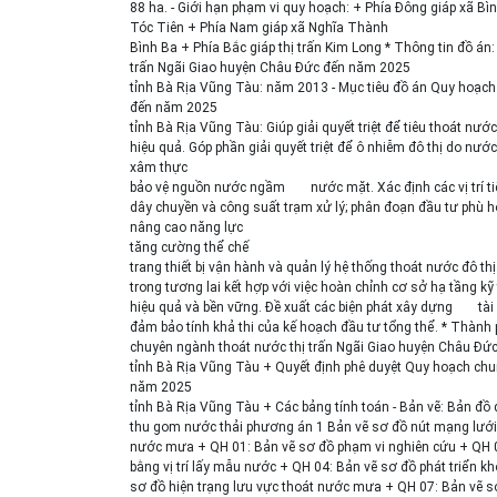
88 ha. - Giới hạn phạm vi quy hoạch: + Phía Đông giáp xã Bì
Tóc Tiên + Phía Nam giáp xã Nghĩa Thành
Bình Ba + Phía Bắc giáp thị trấn Kim Long * Thông tin đồ á
trấn Ngãi Giao huyện Châu Đức đến năm 2025
tỉnh Bà Rịa Vũng Tàu: năm 2013 - Mục tiêu đồ án Quy hoạch
đến năm 2025
tỉnh Bà Rịa Vũng Tàu: Giúp giải quyết triệt để tiêu thoát 
hiệu quả. Góp phần giải quyết triệt để ô nhiễm đô thị do nướ
xâm thực
bảo vệ nguồn nước ngầm
nước mặt. Xác định các vị trí
dây chuyền và công suất trạm xử lý; phân đoạn đầu tư phù hợ
nâng cao năng lực
tăng cường thể chế
trang thiết bị vận hành và quản lý hệ thống thoát nước đô thị
trong tương lai kết hợp với việc hoàn chỉnh cơ sở hạ tầng kỹ 
hiệu quả và bền vững. Đề xuất các biện phát xây dựng
tài
đảm bảo tính khả thi của kế hoạch đầu tư tổng thể. * Thàn
chuyên ngành thoát nước thị trấn Ngãi Giao huyện Châu Đ
tỉnh Bà Rịa Vũng Tàu + Quyết định phê duyệt Quy hoạch chu
năm 2025
tỉnh Bà Rịa Vũng Tàu + Các bảng tính toán - Bản vẽ: Bản đ
thu gom nước thải phương án 1 Bản vẽ sơ đồ nút mạng lưới
nước mưa + QH 01: Bản vẽ sơ đồ phạm vi nghiên cứu + QH 02:
bằng vị trí lấy mẫu nước + QH 04: Bản vẽ sơ đồ phát triển k
sơ đồ hiện trạng lưu vực thoát nước mưa + QH 07: Bản vẽ sơ