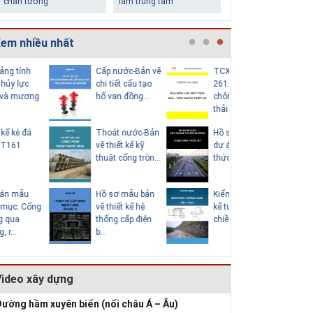
chân tường
làm trung tâm
em nhiều nhất
Cấp nước-Bản vẽ
TCXDVN
Bản vẽ chi
chi tiết cấu tạo
261:2001 Bãi
cấu tạo đ
hố van đồng...
chôn lấp chất
tròn D600
thải rắn –...
Thoát nước-Bản
Hồ sơ Đề xuất
Giao thô
Những ngôi nhà một
Lý do nên sử dụng gạch
vẽ thiết kế kỹ
dự án theo hình
vẽ chi tiế
tầng ít tiền vẫn đẹp
block để xây nhà
thuật cống tròn...
thức BT HT107
tạo khe co
Hồ sơ mẫu bản
Kiểm toán thiết
Bản vẽ chi
vẽ thiết kế hệ
kế tường chắn
cấu tạo 
thống cấp điện
chiều cao Htb =...
chắn đá 
b...
HT1...
Video xây dựng
Thiết kế nhà siêu nhỏ
độc đáo
ường hầm xuyên biển (nối châu Á – Âu)