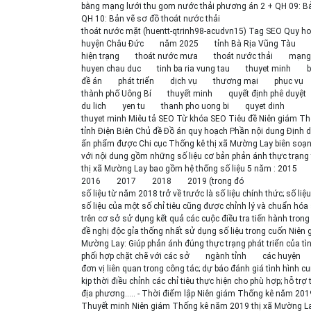
bằng mạng lưới thu gom nước thải phương án 2 + QH 09: B
QH 10: Bản vẽ sơ đồ thoát nước thải
thoát nước mặt (huentt-qtrinh98-acudvn15) Tag SEO Quy h
huyện Châu Đức
năm 2025
tỉnh Bà Rịa Vũng Tàu
hiện trạng
thoát nước mưa
thoát nước thải
mạng 
huyen chau duc
tinh ba ria vung tau
thuyet minh
b
đề án
phát triển
dịch vụ
thương mại
phục vụ
thành phố Uông Bí
thuyết minh
quyết định phê duyệt
du lich
yen tu
thanh pho uong bi
quyet dinh
thuyet minh Miêu tả SEO Từ khóa SEO Tiêu đề Niên giám T
tỉnh Điện Biên Chủ đề Đồ án quy hoạch Phần nội dung Định dạng
ấn phẩm được Chi cục Thống kê thị xã Mường Lay biên soạ
với nội dung gồm những số liệu cơ bản phản ánh thực trạng t
thị xã Mường Lay bao gồm hệ thống số liệu 5 năm : 2015
2016
2017
2018
2019 (trong đó
số liệu từ năm 2018 trở về trước là số liệu chính thức; số li
số liệu của một số chỉ tiêu cũng được chỉnh lý và chuẩn hó
trên cơ sở sử dụng kết quả các cuộc điều tra tiến hành tro
đề nghị độc gỉa thống nhất sử dụng số liệu trong cuốn Niên 
Mường Lay: Giúp phản ánh đúng thực trạng phát triển của tình 
phối hợp chặt chẽ với các sở
ngành tỉnh
các huyện
đơn vị liên quan trong công tác; dự báo đánh giá tình hình cu
kịp thời điều chỉnh các chỉ tiêu thực hiện cho phù hợp; hỗ tr
địa phương..... - Thời điểm lập Niên giám Thống kê năm 2
Thuyết minh Niên giám Thống kê năm 2019 thị xã Mường La