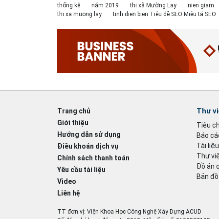
thống kê
năm 2019
thị xã Mường Lay
nien giam
thi xa muong lay
tinh dien bien Tiêu đề SEO Miêu tả SE
Thư v
Trang chủ
Giới thiệu
Tiêu c
Hướng dẫn sử dụng
Báo cáo
Tài liệ
Điều khoản dịch vụ
Thư việ
Chính sách thanh toán
Đồ án 
Yêu cầu tài liệu
Bản đồ
Video
Liên hệ
TT đơn vị: Viện Khoa Học Công Nghệ Xây Dựng ACUD