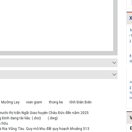
X
Bản vẽ chi tiết
Thoát nước-Bản
Các bảng tính
các dạng gia cố
vẽ thiết kế kỹ
toán thủy lực
mái ta luy HT...
thuật cống hộp...
cống và mương
tho...
Thuyết minh và
Thiết kế chi tiết
Thiết kế kè đá
Bảng tính toán
kết cấu bó vỉa
hộc HT161
đánh giá hiệu q...
HT162
Mẫu hồ sơ Báo
TCVN
Dự toán mẫu
cáo nghiên cứu
4470:2012 Bệnh
hạng mục: Cống
khả thi (lập dự...
viện đa khoa,
ngang qua
tiêu chuẩn...
đường, r...
xã Mường Lay
nien giam
thong ke
tỉnh Điện Biên
 nước thị trấn Ngãi Giao huyện Châu Đức đến năm 2025
ịnh dạng tài liệu: (.doc)
(.dwg)
n hữu
Đ
Bà Rịa Vũng Tàu. Quy mô khu đất quy hoạch khoảng 513