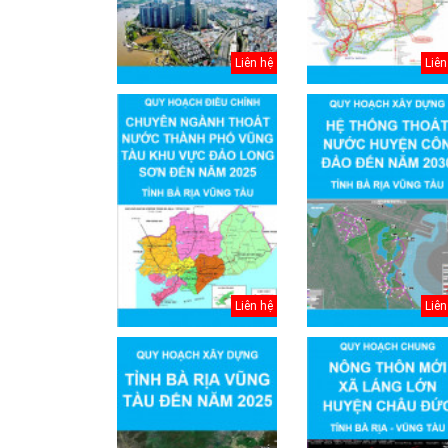
Liên hệ
Liên
Thuyết minh Hồ
Liên hệ
Liên
sơ quy hoạch
tổng thể Thủ đô
H...
Văn bản pháp lý
của Hồ sơ quy
hoạch tổng thể...