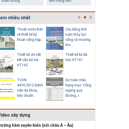
chân tường
làm trung tâm
em nhiều nhất
Thoát nước-Bản
Các bảng tính
Cấp nước
vẽ thiết kế kỹ
toán thủy lực
chi tiết c
thuật cống hộp...
cống và mương
hố van đồ
tho...
Thiết kế chi tiết
Thiết kế kè đá
Thoát nư
Những ngôi nhà một
Lý do nên sử dụng gạch
kết cấu bó vỉa
hộc HT161
vẽ thiết k
tầng ít tiền vẫn đẹp
block để xây nhà
HT162
thuật cống
TCVN
Dự toán mẫu
Hồ sơ mẫ
4470:2012 Bệnh
hạng mục: Cống
vẽ thiết k
viện đa khoa,
ngang qua
thống cấp
tiêu chuẩn...
đường, r...
b...
Video xây dựng
Thiết kế nhà siêu nhỏ
độc đáo
ường hầm xuyên biển (nối châu Á – Âu)