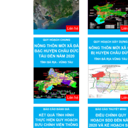
Điều chỉnh quy
hoạch chung
thành phố Hải
Dươn...
Liên hệ
Liên
Liên hệ
Liên