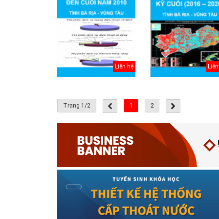
Cấp nước-Bản vẽ
chi tiết cấu tạo
Liên hệ
Liên
hố van đồng...
Thoát nước-Bản
vẽ thiết kế kỹ
Trang 1/2
1
2
thuật cống tròn...
Hồ sơ mẫu bản
vẽ thiết kế hệ
thống cấp điện
b...