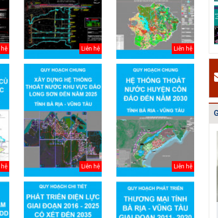
H
Quy hoạch quản
Quy hoạch xây
Quy hoạch tổng
P
lý chất thải rắn
dựng vùng
thể phát triển
c
tỉnh Hải Dươn...
huyện Gia Lộc
mạng lưới cấp
g
n...
k
 hệ
Liên hệ
Liên hệ
#
H
v
H
t
t
G
2
#
Đ
g
 hệ
Liên hệ
Liên hệ
N
h