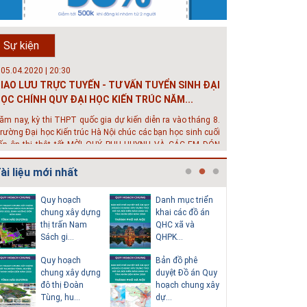
rường đô thị - Đại học Kiến trúc...
hông tin tuyển sinh đại học 2025 Khoa kỹ thuật hạ tầng và
ôi trường đô thị - Đại học Kiến trúc Hà Nội Tuyển sinh đại
Sự kiện
ọc với 280 chỉ tiêu, thời gian đào tạo 4,5 năm
 05.04.2020 | 20:30
IAO LƯU TRỰC TUYẾN - TƯ VẤN TUYỂN SINH ĐẠI
ỌC CHÍNH QUY ĐẠI HỌC KIẾN TRÚC NĂM...
ăm nay, kỳ thi THPT quốc gia dự kiến diễn ra vào tháng 8.
rường Đại học Kiến trúc Hà Nội chúc các bạn học sinh cuối
ấp ôn thi thật tốt MỜI QUÝ PHỤ HUYNH VÀ CÁC EM ĐÓN
EM GIAO LƯU TRỰC TUYẾN "TƯ VẤN TUYỂN SINH ĐẠI H...
ài liệu mới nhất
 08.07.2019 | 17:58
uyến sinh 2019 - Khoa Kỹ Thuật Hạ tầng và Môi
Quy hoạch
Danh mục triển
Thuyết m
rường đô thị - trường Đại học Ki...
chung xây dựng
khai các đồ án
sơ quy h
thị trấn Nam
QHC xã và
tổng thể
ới mức điểm thi Tốt nghiệp THPT từ 14 đến 16 điểm, các
Sách gi...
QHPK...
H...
ạn vẫn hoàn toàn có thể theo học 1 trong những ngành
ọc tốt nhất và có đầu ra tốt nhất trong lĩnh vực Xây Dựng
Quy hoạch
Bản đồ phê
Văn bản p
iện nay ở khoa ĐÔ THỊ. Khoa Đô Thị bảo đảm 100% t...
chung xây dựng
duyệt Đồ án Quy
của Hồ s
 26.06.2018 | 10:57
đô thị Đoàn
hoạch chung xây
hoạch tổn
ội thảo quốc tế ''Xây dựng đô thị thông minh –
Tùng, hu...
dự...