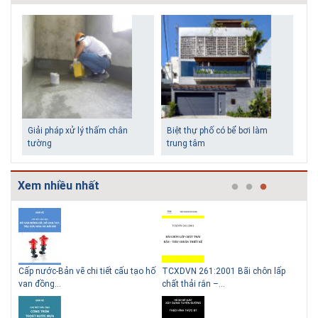
Giải pháp xử lý thấm chân
Biệt thự phố có bể bơi làm
tường
trung tâm
Xem nhiều nhất
g
Cấp nước-Bản vẽ chi tiết cấu tạo hố
TCXDVN 261:2001 Bãi chôn lấp
Bản
Những ngôi nhà một tầng ít
Lý do nên sử dụng gạch block
van đồng...
chất thải rắn –...
D60
tiền vẫn đẹp
để xây nhà