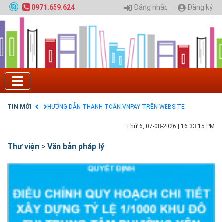
Quy hoạch chung hệ thống đê điều thành phố Hà
Đăng nhập
Đăng ký
0971.659.624
Nội
GIAO LƯU TRỰC TUYẾN - TƯ VẤN TUYỂN SINH ĐẠI
HỌC CHÍNH QUY ĐẠI HỌC KIẾN TRÚC NĂM 2020 -
SỐ 02
Nạp EP vào tài khoản bằng thẻ cào điện thoại
Tuyển sinh 2025, Khoa kỹ thuật hạ tầng và môi
trường đô thị - Đại học Kiến trúc Hà Nội
Chính sách thanh toán
Điều khoản dịch vụ
TIN MỚI
HƯỚNG DẪN THANH TOÁN VNPAY TRÊN WEBSITE
Thứ 6, 07-08-2026
|
16:33:16 PM
Thư viện
>
Văn bản pháp lý