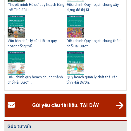
 QHC
Thuyết minh Hồ sơ quy hoạch tổng
Điều chỉnh Quy hoạch chung xây
Qu
thể Thủ đô H...
dựng đô thị Ki...
Nam
ạch
Văn bản pháp lý của Hồ sơ quy
Điều chỉnh Quy hoạch chung thành
Qu
hoạch tổng thể...
phố Hải Dươn...
Kim
hể
Điều chỉnh quy hoạch chung thành
Quy hoạch quản lý chất thải rắn
Qu
phố Hải Dươn...
tỉnh Hải Dươn...
Gia
Gửi yêu cầu tài liệu. TẠI ĐÂY
Góc tư vấn