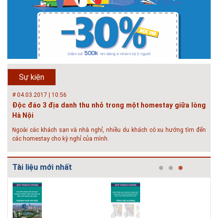
minh. Vi...
# 23.06.2018 | 15:37
Hội thảo về sàn bê tông chất lượng cao tại Hà Nội và TP Hồ
Chí Minh
Hội thảo “Sàn bê tông chất lượng cao – công nghệ mới nhất tại Châu Âu
& Mỹ và các vấn đề áp dụng tại Việt Nam” được tổ chức bởi HOUSELINK
sẽ diễn ra vào 14h00 ngày 26/06/2018 tại Khách sạn Pan Pacific, Hà Nội
Sự kiện
và ngày 28/...
# 04.03.2017 | 10:56
Độc đáo 3 địa danh thu nhỏ trong một homestay giữa lòng
Hà Nội
Ngoài các khách sạn và nhà nghỉ, nhiều du khách có xu hướng tìm đến
các homestay cho kỳ nghỉ của mình.
# 05.04.2025 | 17:16
Tuyển sinh 2025, Khoa kỹ thuật hạ tầng và môi trường đô thị
Tài liệu mới nhất
- Đại học Kiến trúc...
Thông tin tuyển sinh đại học 2025 Khoa kỹ thuật hạ tầng và môi trường
đô thị - Đại học Kiến trúc Hà Nội Tuyển sinh đại học với 280 chỉ tiêu, thời
gian đào tạo 4,5 năm