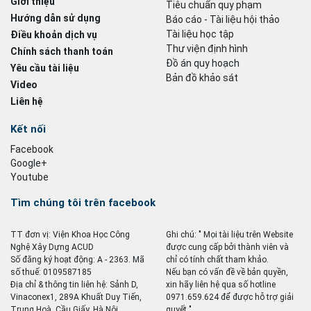
Giới thiệu
Tiêu chuẩn quy phạm
Hướng dẫn sử dụng
Báo cáo - Tài liệu hội thảo
Tài liệu học tập
Điều khoản dịch vụ
Thư viện định hình
Chính sách thanh toán
Đồ án quy hoạch
Yêu cầu tài liệu
Bản đồ khảo sát
Video
Liên hệ
Kết nối
Facebook
Google+
Youtube
Tìm chúng tôi trên facebook
TT đơn vị: Viện Khoa Học Công
Ghi chú: " Mọi tài liệu trên Website
Nghệ Xây Dựng ACUD
được cung cấp bởi thành viên và
Số đăng ký hoạt động: A - 2363. Mã
chỉ có tính chất tham khảo.
số thuế: 0109587185
Nếu bạn có vấn đề về bản quyền,
Địa chỉ & thông tin liên hệ: Sảnh D,
xin hãy liên hệ qua số hotline
Vinaconex1, 289A Khuất Duy Tiến,
0971.659.624 để được hỗ trợ giải
Trung Hoà, Cầu Giấy, Hà Nội
quyết ".