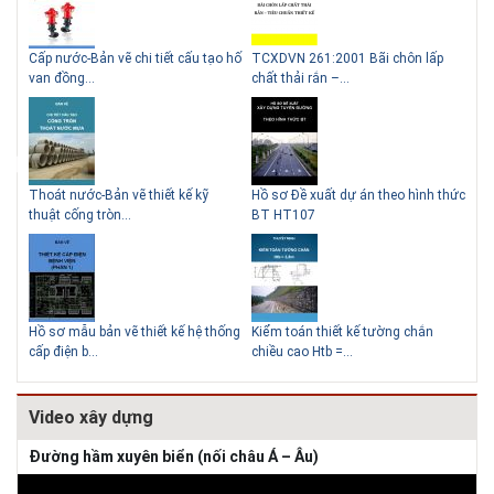
g
Cấp nước-Bản vẽ chi tiết cấu tạo hố
TCXDVN 261:2001 Bãi chôn lấp
Bản
Lý do nên sử dụng gạch block
Thiết kế 
van đồng...
chất thải rắn –...
D60
để xây nhà
Thoát nước-Bản vẽ thiết kế kỹ
Hồ sơ Đề xuất dự án theo hình thức
Gia
thuật cống tròn...
BT HT107
khe
Giải pháp
tường
Hồ sơ mẫu bản vẽ thiết kế hệ thống
Kiểm toán thiết kế tường chắn
Bản
cấp điện b...
chiều cao Htb =...
đá 
Video xây dựng
Đường hầm xuyên biển (nối châu Á – Âu)