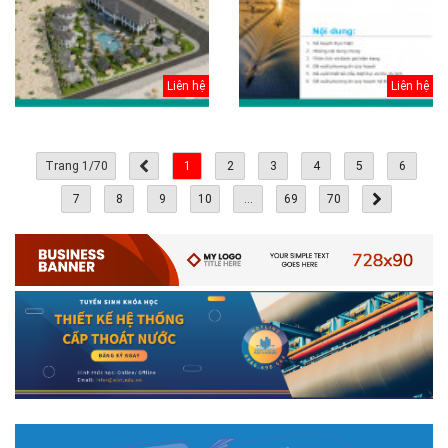
Liên hệ
Liên hệ
Trang 1/70
1
2
3
4
5
6
7
8
9
10
...
69
70