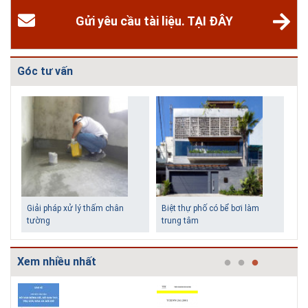
Gửi yêu cầu tài liệu. TẠI ĐÂY
Góc tư vấn
Biệt thự phố có bể bơi làm
Những ngô
trung tâm
tiền vẫn 
Xem nhiều nhất