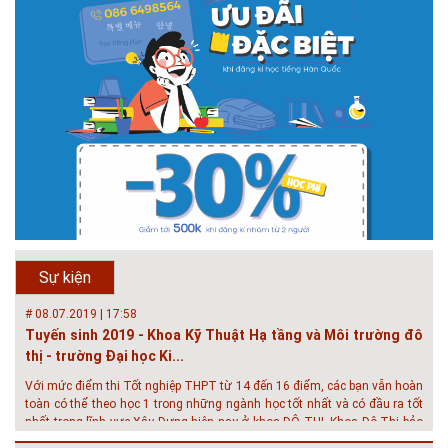
# 05.04.2025 | 17:16
Tuyển sinh 2025, Khoa kỹ thuật hạ tầng và môi trường đô thị
- Đại học Kiến trúc...
Thông tin tuyển sinh đại học 2025 Khoa kỹ thuật hạ tầng và môi trường
đô thị - Đại học Kiến trúc Hà Nội Tuyển sinh đại học với 280 chỉ tiêu, thời
gian đào tạo 4,5 năm
# 05.04.2020 | 20:30
GIAO LƯU TRỰC TUYẾN - TƯ VẤN TUYỂN SINH ĐẠI HỌC
CHÍNH QUY ĐẠI HỌC KIẾN TRÚC NĂM...
Năm nay, kỳ thi THPT quốc gia dự kiến diễn ra vào tháng 8. Trường Đại
học Kiến trúc Hà Nội chúc các bạn học sinh cuối cấp ôn thi thật tốt MỜI
QUÝ PHỤ HUYNH VÀ CÁC EM ĐÓN XEM GIAO LƯU TRỰC TUYẾN "TƯ
Sự kiện
VẤN TUYỂN SINH ĐẠI H...
# 08.07.2019 | 17:58
Tuyến sinh 2019 - Khoa Kỹ Thuật Hạ tầng và Môi trường đô
thị - trường Đại học Ki...
Với mức điểm thi Tốt nghiệp THPT từ 14 đến 16 điểm, các bạn vẫn hoàn
toàn có thể theo học 1 trong những ngành học tốt nhất và có đầu ra tốt
nhất trong lĩnh vực Xây Dựng hiện nay ở khoa ĐÔ THỊ. Khoa Đô Thị bảo
đảm 100% t...