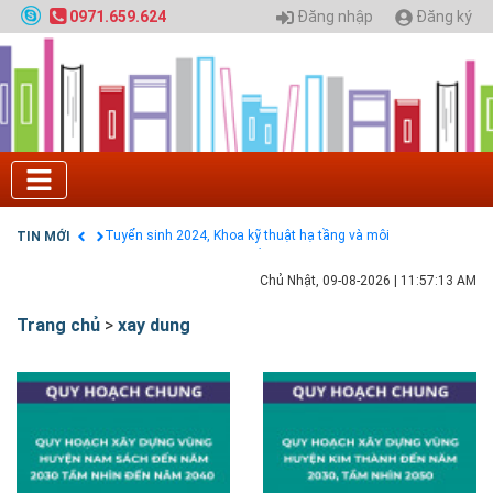
Đăng nhập
Đăng ký
0971.659.624
Tuyển sinh 2025, Khoa kỹ thuật hạ tầng và môi
trường đô thị - Đại học Kiến trúc Hà Nội
Chính sách thanh toán
Điều khoản dịch vụ
HƯỚNG DẪN THANH TOÁN VNPAY TRÊN WEBSITE
Tuyển sinh 2024, Khoa kỹ thuật hạ tầng và môi
trường đô thị - Đại học Kiến trúc Hà Nội
TIN MỚI
Quy hoạch chung hệ thống đê điều thành phố Hà
Nội
GIAO LƯU TRỰC TUYẾN - TƯ VẤN TUYỂN SINH ĐẠI
Chủ Nhật, 09-08-2026
|
11:57:14 AM
HỌC CHÍNH QUY ĐẠI HỌC KIẾN TRÚC NĂM 2020 -
SỐ 02
Trang chủ
>
xay dung
Nạp EP vào tài khoản bằng thẻ cào điện thoại