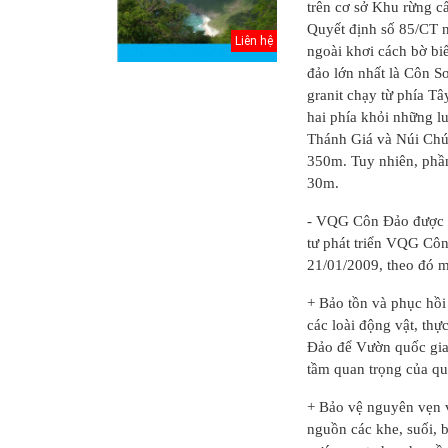
trên cơ sở Khu rừng c
Quyết định số 85/CT
Liên hệ
ngoài khơi cách bờ b
đảo lớn nhất là Côn S
granit chạy từ phía T
hai phía khỏi những l
Thánh Giá và Núi Chú
350m. Tuy nhiên, phầ
30m.
- VQG Côn Đảo được 
tư phát triển VQG Cô
21/01/2009, theo đó 
inh Hồ
Điều chỉnh Quy
Quy hoạch xây
+ Bảo tồn và phục hồi 
oạch
hoạch chung xây
dựng vùng
các loài động vật, thự
 Thủ đô
dựng đô thị Ki...
huyện Nam Sách
Đảo để Vườn quốc gia 
đến nă...
tầm quan trọng của qu
háp lý
Điều chỉnh Quy
Quy hoạch xây
ơ quy
hoạch chung
dựng vùng
+ Bảo vệ nguyên vẹn v
g thể...
thành phố Hải
huyện Kim
nguồn các khe, suối, 
Dươn...
Thành đến n...