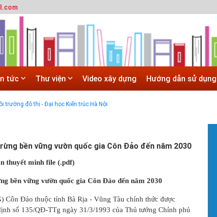
l.com
 trường đô thị - Đại học Kiến trúc Hà Nội
in tức
Thư viện
Video xây dựng
Hướng dẫn sử dụng
SITE
 trường đô thị - Đại học Kiến trúc Hà Nội
Hà Nội
 ĐẠI HỌC CHÍNH QUY ĐẠI HỌC KIẾN TRÚC NĂM 2020 - SỐ 02
#
T
 rừng bền vững vườn quốc gia Côn Đảo đến năm 2030
t
T
n thuyết minh file (.pdf)
m
h
ừng bền vững vườn quốc gia Côn Đảo đến năm 2030
#
) Côn Đảo thuộc tỉnh Bà Rịa - Vũng Tàu chính thức được
G
 định số 135/QĐ-TTg ngày 31/3/1993 của Thủ tướng Chính phủ
H