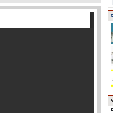
X
Bản vẽ chi tiết
Thoát nước-Bản
Các bảng tính
các dạng gia cố
vẽ thiết kế kỹ
toán thủy lực
mái ta luy HT...
thuật cống hộp...
cống và mương
tho...
Thuyết minh và
Thiết kế chi tiết
Thiết kế kè đá
Bảng tính toán
kết cấu bó vỉa
hộc HT161
đánh giá hiệu q...
HT162
Mẫu hồ sơ Báo
TCVN
Dự toán mẫu
cáo nghiên cứu
4470:2012 Bệnh
hạng mục: Cống
khả thi (lập dự...
viện đa khoa,
ngang qua
tiêu chuẩn...
đường, r...
Đ