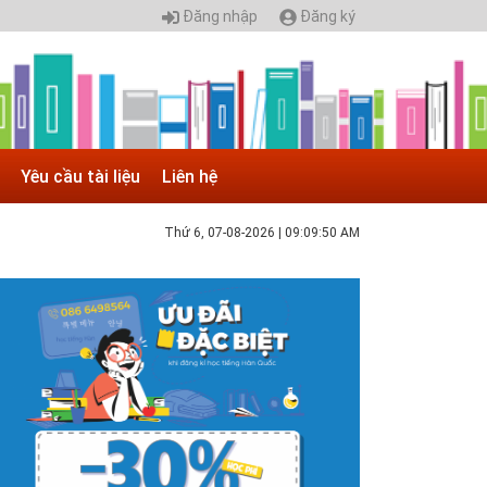
Đăng nhập
Đăng ký
Yêu cầu tài liệu
Liên hệ
Thứ 6, 07-08-2026
|
09:09:51 AM
 05.04.2025 | 17:16
uyển sinh 2025, Khoa kỹ thuật hạ tầng và môi
rường đô thị - Đại học Kiến trúc...
hông tin tuyển sinh đại học 2025 Khoa kỹ thuật hạ tầng và
ôi trường đô thị - Đại học Kiến trúc Hà Nội Tuyển sinh đại
ọc với 280 chỉ tiêu, thời gian đào tạo 4,5 năm
 05.04.2020 | 20:30
IAO LƯU TRỰC TUYẾN - TƯ VẤN TUYỂN SINH ĐẠI
ỌC CHÍNH QUY ĐẠI HỌC KIẾN TRÚC NĂM...