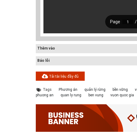
Thêm vào
Báo lỗi
Tải tài liệu đầy đủ
Tags
Phương án
quản lý rừng
bền vững
v
phuong an
quan ly rung
ben vung
vuon quoc gia