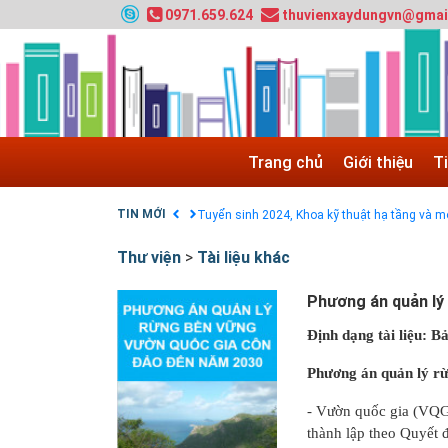
0971.659.624
thuvienxaydungvn@gmai
Tuyển sinh 2025, Khoa kỹ thuật hạ tầng và môi
Chính sách thanh toán
Trang chủ
Giới thiệu
T
Điều khoản dịch vụ
HƯỚNG DẪN THANH TOÁN VNPAY TRÊN WEB
TIN MỚI
Tuyển sinh 2024, Khoa kỹ thuật hạ tầng và môi
Quy hoạch chung hệ thống đê điều thành phố 
Thư viện
>
Tài liệu khác
GIAO LƯU TRỰC TUYẾN - TƯ VẤN TUYỂN SINH
Nạp EP vào tài khoản bằng thẻ cào điện thoại
Phương án quản lý
Định dạng tài liệu: Bả
Phương án quản lý r
- Vườn quốc gia (VQG
thành lập theo Quyết