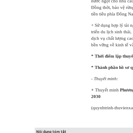
nước ngọt cho nhu cầu 
h quy
Quy hoạch quản
Quy hoạch xây
Đồng thời, bảo vệ rừ
ung
lý chất thải rắn
dựng vùng
tiền tiêu phía Đông N
 Hải
tỉnh Hải Dươn...
huyện Gia Lộc
+ Sử dụng hợp lý tài 
triển du lịch sinh thá
dịch vụ chất lượng cao
bền
vững về kinh tế v
* Thời điểm lập thuyế
* Thành phần hồ sơ 
- Thuyết minh:
+
Thuyết minh
Phương
2030
(
quynhtrinh-thuvienx
Nội dung tóm tắt