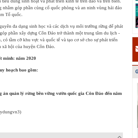
tiêu dùng sinh hoạt và phát triển kinh tế trên đảo và trên biển.
v
Quy hoạch tổng
Điều chỉnh quy
Bản vẽ Hồ sơ
ng nhằm góp phần củng cố quốc phòng và an ninh vùng hải đảo
H
thể phát triển
hoạch chung xây
quy hoạch tổng
am Tổ quốc.
t
mạng lưới cấp
dựng thị xã Ch...
thể Thủ đô Hà
t
n...
Nội...
nguyên đa dạng sinh học và các dịch vụ môi trường rừng để
phát
2
i, góp phần xây dựng Côn Đảo trở thành một trung tâm du lịch -
#
, có tầm cỡ khu vực và quốc tế và tạo cơ sở cho sự phát triển
Đ
à xã hội của huyện Côn Đảo.
g
t
minh: năm 2020
N
h
quy hoạch bao gồm:
G
 án quản lý rừng bền vững vườn quốc gia Côn Đảo đến năm
aydungvn3)