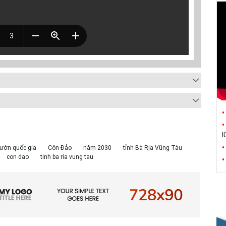
l
ườn quốc gia
Côn Đảo
năm 2030
tỉnh Bà Rịa Vũng Tàu
con dao
tinh ba ria vung tau