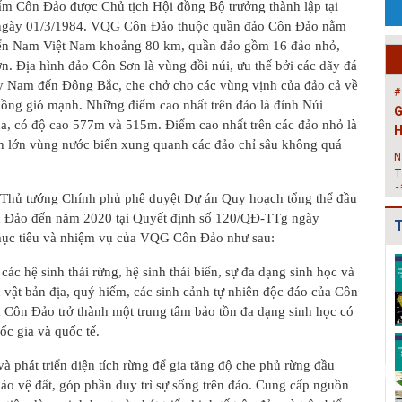
ấm Côn Đảo được Chủ tịch Hội đồng Bộ trưởng thành lập tại
N
 ngày 01/3/1984. VQG Côn Đảo thuộc quần đảo Côn Đảo nằm
T
iển Nam Việt Nam khoảng 80 km, quần đảo gồm 16 đảo nhỏ,
c
ơn. Địa hình đảo Côn Sơn là vùng đồi núi, ưu thế bởi các dãy đá
X
ây Nam đến Đông Bắc, che chở cho các vùng vịnh của đảo cả về
#
uồng gió mạnh. Những điểm cao nhất trên đảo là đỉnh Núi
T
a, có độ cao 577m và 515m. Điểm cao nhất trên các đảo nhỏ là
t
n lớn vùng nước biển xung quanh các đảo chỉ sâu không quá
V
b
h
Thủ tướng Chính phủ phê duyệt Dự án Quy hoạch tổng thể
đầu
h
n Đảo đến năm 2020 tại Quyết định số 120/QĐ-TTg ngày
T
#
mục tiêu và nhiệm vụ của VQG Côn Đảo như sau:
H
Quy hoạch xây
Quy hoạch
Danh mục triển
H
các hệ sinh thái rừng, hệ sinh thái biển, sự đa dạng sinh học
và
dựng vùng
chung xây dựng
khai các đồ án
c vật bản địa, quý hiếm, các sinh cảnh tự nhiên độc đáo của Côn
huyện Cẩm
thị trấn Nam
QHC xã và
P
Côn Đảo trở thành một trung tâm bảo tồn đa dạng sinh học có
Giàng đến n...
Sách gi...
QHPK...
c
g
ốc gia và quốc tế.
Quy hoạch
Quy hoạch
Bản đồ phê
k
chung xây dựng
chung xây dựng
duyệt Đồ án Quy
à phát triển diện tích rừng để gia tăng độ che phủ rừng đầu
#
đô thị Bình
đô thị Đoàn
hoạch chung xây
bảo vệ đất, góp phần duy trì sự sống trên đảo. Cung cấp nguồn
H
Giang, t...
Tùng, hu...
dự...