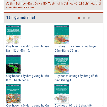
đô thị - Đại học Kiến trúc Hà Nội Tuyển sinh đại học với 280 chỉ tiêu, thời
gian đào tạo 4,5 năm
Tài liệu mới nhất
y
Quy hoạch xây dựng vùng huyện
Quy hoạch xây dựng vùng huyện
Quy
Nam Sách đến nă...
Cẩm Giàng đến n...
Nam
ành
Quy hoạch xây dựng vùng huyện
Quy hoạch chung xây dựng đô thị
Quy
Kim Thành đến n...
Bình Giang, t...
Đoà
Quy hoạch xây dựng vùng huyện
Quy hoạch tổng thể phát triển
Điề