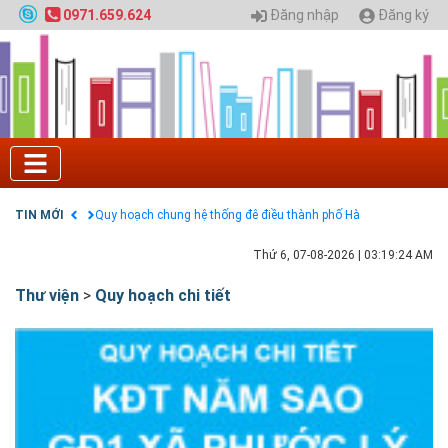
Nạp EP vào tài khoản bằng thẻ cào điện thoại
Đăng nhập
Đăng ký
0971.659.624
Tuyển sinh 2025, Khoa kỹ thuật hạ tầng và môi
trường đô thị - Đại học Kiến trúc Hà Nội
Chính sách thanh toán
Điều khoản dịch vụ
HƯỚNG DẪN THANH TOÁN VNPAY TRÊN WEBSITE
Tuyển sinh 2024, Khoa kỹ thuật hạ tầng và môi
trường đô thị - Đại học Kiến trúc Hà Nội
Quy hoạch chung hệ thống đê điều thành phố Hà
Nội
TIN MỚI
GIAO LƯU TRỰC TUYẾN - TƯ VẤN TUYỂN SINH ĐẠI
HỌC CHÍNH QUY ĐẠI HỌC KIẾN TRÚC NĂM 2020 -
Thứ 6, 07-08-2026
|
03:19:24 AM
SỐ 02
Thư viện
>
Quy hoạch chi tiết