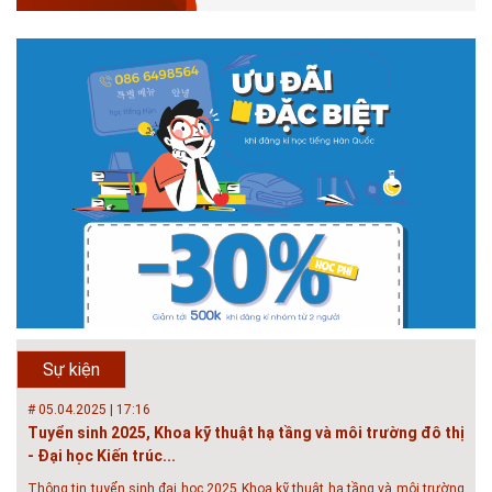
Phát triển đô thị thông minh và bền vững đang là mục tiêu của rất nhiều
thành phố trên thế giới. Tại Việt Nam, đã có gần 20 tỉnh, thành phố trên
toàn quốc đang triển khai hoặc khởi động các đề án về đô thị thông
minh. Vi...
# 23.06.2018 | 15:37
Hội thảo về sàn bê tông chất lượng cao tại Hà Nội và TP Hồ
Chí Minh
Hội thảo “Sàn bê tông chất lượng cao – công nghệ mới nhất tại Châu Âu
& Mỹ và các vấn đề áp dụng tại Việt Nam” được tổ chức bởi HOUSELINK
sẽ diễn ra vào 14h00 ngày 26/06/2018 tại Khách sạn Pan Pacific, Hà Nội
và ngày 28/...
# 04.03.2017 | 10:56
Độc đáo 3 địa danh thu nhỏ trong một homestay giữa lòng
Hà Nội
Ngoài các khách sạn và nhà nghỉ, nhiều du khách có xu hướng tìm đến
Sự kiện
các homestay cho kỳ nghỉ của mình.
# 05.04.2025 | 17:16
Tuyển sinh 2025, Khoa kỹ thuật hạ tầng và môi trường đô thị
- Đại học Kiến trúc...
Thông tin tuyển sinh đại học 2025 Khoa kỹ thuật hạ tầng và môi trường