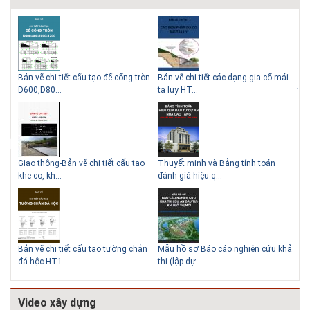
Bản vẽ chi tiết cấu tạo đế cống tròn
Bản vẽ chi tiết các dạng gia cố mái
Tho
Thiết kế nhà siêu nhỏ độc đáo
Giải pháp xử lý thấm chân
D600,D80...
ta luy HT...
thu
tường
thức
Giao thông-Bản vẽ chi tiết cấu tạo
Thuyết minh và Bảng tính toán
Thi
khe co, kh...
đánh giá hiệu q...
HT
Biệt thự phố có bể bơi làm
trung tâm
Bản vẽ chi tiết cấu tạo tường chắn
Mẫu hồ sơ Báo cáo nghiên cứu khả
TC
đá hộc HT1...
thi (lập dự...
kho
Video xây dựng