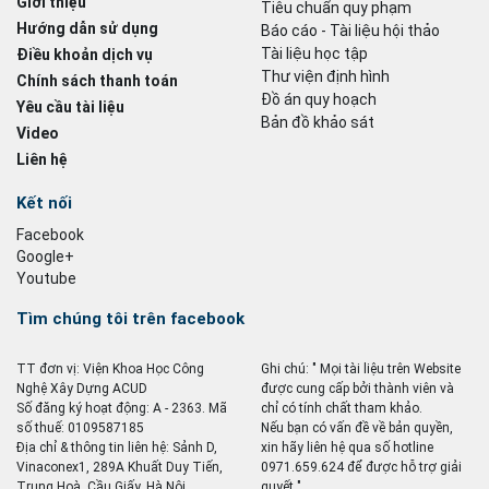
Giới thiệu
Tiêu chuẩn quy phạm
Hướng dẫn sử dụng
Báo cáo - Tài liệu hội thảo
Tài liệu học tập
Điều khoản dịch vụ
Thư viện định hình
Chính sách thanh toán
Đồ án quy hoạch
Yêu cầu tài liệu
Bản đồ khảo sát
Video
Liên hệ
Kết nối
Facebook
Google+
Youtube
Tìm chúng tôi trên facebook
TT đơn vị: Viện Khoa Học Công
Ghi chú: " Mọi tài liệu trên Website
Nghệ Xây Dựng ACUD
được cung cấp bởi thành viên và
Số đăng ký hoạt động: A - 2363. Mã
chỉ có tính chất tham khảo.
số thuế: 0109587185
Nếu bạn có vấn đề về bản quyền,
Địa chỉ & thông tin liên hệ: Sảnh D,
xin hãy liên hệ qua số hotline
Vinaconex1, 289A Khuất Duy Tiến,
0971.659.624 để được hỗ trợ giải
Trung Hoà, Cầu Giấy, Hà Nội
quyết ".