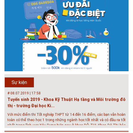
# 05.04.2025 | 17:16
Tuyển sinh 2025, Khoa kỹ thuật hạ tầng và môi trường đô thị
- Đại học Kiến trúc...
Thông tin tuyển sinh đại học 2025 Khoa kỹ thuật hạ tầng và môi trường
đô thị - Đại học Kiến trúc Hà Nội Tuyển sinh đại học với 280 chỉ tiêu, thời
gian đào tạo 4,5 năm
# 05.04.2020 | 20:30
GIAO LƯU TRỰC TUYẾN - TƯ VẤN TUYỂN SINH ĐẠI HỌC
CHÍNH QUY ĐẠI HỌC KIẾN TRÚC NĂM...
Năm nay, kỳ thi THPT quốc gia dự kiến diễn ra vào tháng 8. Trường Đại
học Kiến trúc Hà Nội chúc các bạn học sinh cuối cấp ôn thi thật tốt MỜI
QUÝ PHỤ HUYNH VÀ CÁC EM ĐÓN XEM GIAO LƯU TRỰC TUYẾN "TƯ
Sự kiện
VẤN TUYỂN SINH ĐẠI H...
# 08.07.2019 | 17:58
Tuyến sinh 2019 - Khoa Kỹ Thuật Hạ tầng và Môi trường đô
thị - trường Đại học Ki...
Với mức điểm thi Tốt nghiệp THPT từ 14 đến 16 điểm, các bạn vẫn hoàn
toàn có thể theo học 1 trong những ngành học tốt nhất và có đầu ra tốt
nhất trong lĩnh vực Xây Dựng hiện nay ở khoa ĐÔ THỊ. Khoa Đô Thị bảo
đảm 100% t...