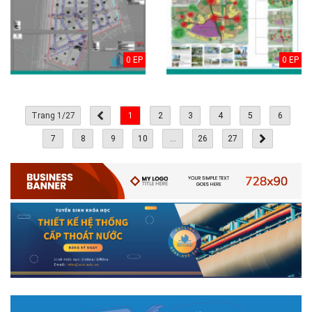
0 EP
0 EP
Trang 1/27
1
2
3
4
5
6
7
8
9
10
...
26
27