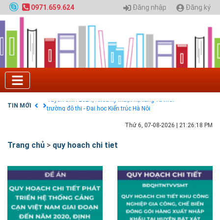
Đăng nhập
Đăng ký
0971.659.624
Tuyển sinh 2025, Khoa kỹ thuật hạ tầng và môi
trường đô thị - Đại học Kiến trúc Hà Nội
Chính sách thanh toán
Điều khoản dịch vụ
HƯỚNG DẪN THANH TOÁN VNPAY TRÊN WEBSITE
Tuyển sinh 2024, Khoa kỹ thuật hạ tầng và môi
trường đô thị - Đại học Kiến trúc Hà Nội
TIN MỚI
Quy hoạch chung hệ thống đê điều thành phố Hà
Nội
GIAO LƯU TRỰC TUYẾN - TƯ VẤN TUYỂN SINH ĐẠI
Thứ 6, 07-08-2026
|
21:26:19 PM
HỌC CHÍNH QUY ĐẠI HỌC KIẾN TRÚC NĂM 2020 -
SỐ 02
Trang chủ
>
quy hoach chi tiet
Nạp EP vào tài khoản bằng thẻ cào điện thoại