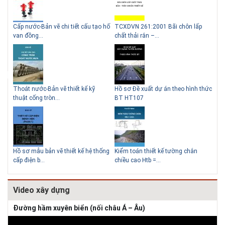
g
Cấp nước-Bản vẽ chi tiết cấu tạo hố
TCXDVN 261:2001 Bãi chôn lấp
Bản
Lý do nên sử dụng gạch block
Thiết kế nhà siêu nhỏ độc đáo
van đồng...
chất thải rắn –...
D60
để xây nhà
Thoát nước-Bản vẽ thiết kế kỹ
Hồ sơ Đề xuất dự án theo hình thức
Gia
thuật cống tròn...
BT HT107
khe
Giải pháp xử lý thấm chân
tường
Hồ sơ mẫu bản vẽ thiết kế hệ thống
Kiểm toán thiết kế tường chắn
Bản
cấp điện b...
chiều cao Htb =...
đá 
Video xây dựng
Đường hầm xuyên biển (nối châu Á – Âu)