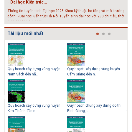
- Đại học Kiến trúc...
Thông tin tuyển sinh đại học 2025 Khoa kỹ thuật hạ tầng và môi trường
đô thị - Đại học Kiến trúc Hà Nội Tuyển sinh đại học với 280 chỉ tiêu, thời
gian đào tạo 4,5 năm
Tài liệu mới nhất
y
Quy hoạch xây dựng vùng huyện
Quy hoạch xây dựng vùng huyện
Quy
Nam Sách đến nă...
Cẩm Giàng đến n...
Nam
ành
Quy hoạch xây dựng vùng huyện
Quy hoạch chung xây dựng đô thị
Quy
Kim Thành đến n...
Bình Giang, t...
Đoà