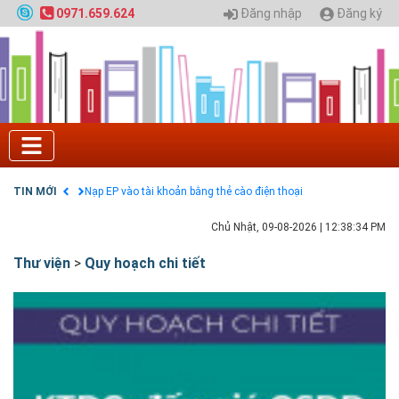
Chính sách thanh toán
Đăng nhập
Đăng ký
0971.659.624
Điều khoản dịch vụ
HƯỚNG DẪN THANH TOÁN VNPAY TRÊN WEBSITE
Tuyển sinh 2024, Khoa kỹ thuật hạ tầng và môi
trường đô thị - Đại học Kiến trúc Hà Nội
Quy hoạch chung hệ thống đê điều thành phố Hà
Nội
GIAO LƯU TRỰC TUYẾN - TƯ VẤN TUYỂN SINH ĐẠI
HỌC CHÍNH QUY ĐẠI HỌC KIẾN TRÚC NĂM 2020 -
SỐ 02
TIN MỚI
Nạp EP vào tài khoản bằng thẻ cào điện thoại
Chủ Nhật, 09-08-2026
|
12:38:35 PM
Thư viện
>
Quy hoạch chi tiết