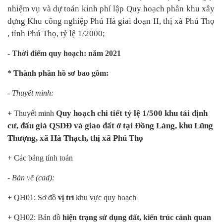
nhiệm vụ và dự toán kinh phí lập Quy hoạch phân khu xây
dựng Khu công nghiệp Phú Hà giai đoạn II, thị xã Phú Thọ
, tỉnh Phú Thọ, tỷ lệ 1/2000;
- Thời điểm quy hoạch: năm 2021
* Thành phần hồ sơ bao gồm:
- Thuyết minh:
Quy hoạch chi tiết tỷ lệ 1/500 khu tái định
+
Thuyết minh
cư, đấu giá QSDĐ và giao đất ở tại Đồng Láng, khu Lũng
Thượng, xã Hà Thạch, thị xã Phú Thọ
+ Các bảng tính toán
- Bản vẽ (cad):
+ QH01
:
Sơ đồ
vị trí
khu vực quy hoạch
+ QH0
2
: Bản đồ
hiện trạng sử dụng đất,
kiến trúc cảnh quan