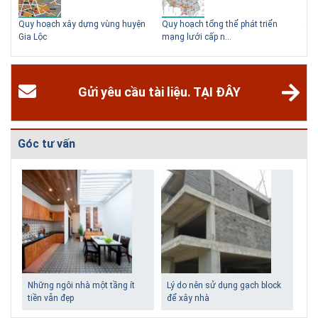
Quy hoạch xây dựng vùng huyện
Quy hoạch tổng thể phát triển
Điề
Gia Lộc
mạng lưới cấp n...
dựn
Gửi yêu cầu tài liệu. TẠI ĐÂY
Góc tư vấn
Những ngôi nhà một tầng ít
Lý do nên sử dụng gạch block
tiền vẫn đẹp
để xây nhà