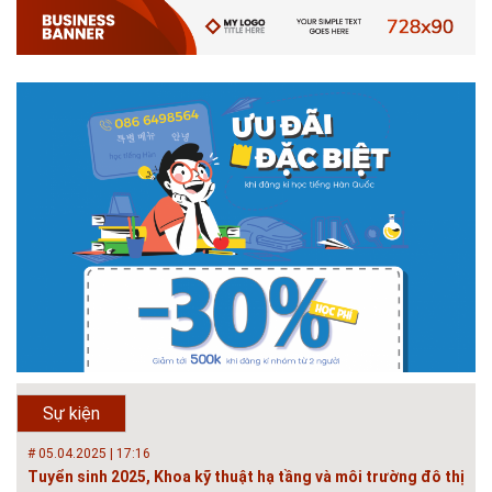
Hội thảo quốc tế ''Xây dựng đô thị thông minh – Hướng đến
phát triển bền vững” /...
Phát triển đô thị thông minh và bền vững đang là mục tiêu của rất nhiều
thành phố trên thế giới. Tại Việt Nam, đã có gần 20 tỉnh, thành phố trên
toàn quốc đang triển khai hoặc khởi động các đề án về đô thị thông
minh. Vi...
# 23.06.2018 | 15:37
Hội thảo về sàn bê tông chất lượng cao tại Hà Nội và TP Hồ
Chí Minh
Hội thảo “Sàn bê tông chất lượng cao – công nghệ mới nhất tại Châu Âu
& Mỹ và các vấn đề áp dụng tại Việt Nam” được tổ chức bởi HOUSELINK
sẽ diễn ra vào 14h00 ngày 26/06/2018 tại Khách sạn Pan Pacific, Hà Nội
và ngày 28/...
# 04.03.2017 | 10:56
Độc đáo 3 địa danh thu nhỏ trong một homestay giữa lòng
Hà Nội
Ngoài các khách sạn và nhà nghỉ, nhiều du khách có xu hướng tìm đến
Sự kiện
các homestay cho kỳ nghỉ của mình.
# 05.04.2025 | 17:16
Tuyển sinh 2025, Khoa kỹ thuật hạ tầng và môi trường đô thị