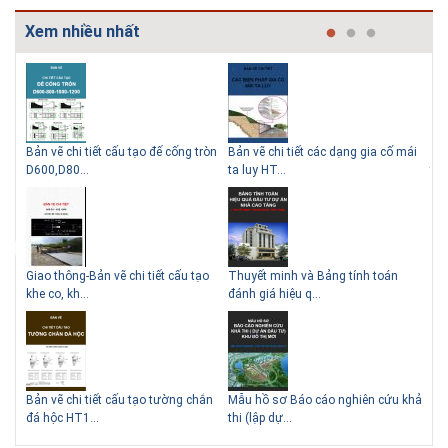
Xem nhiều nhất
Bản vẽ chi tiết cấu tạo đế cống tròn
Bản vẽ chi tiết các dạng gia cố mái
Tho
Thiết kế nhà siêu nhỏ độc đáo
Giải pháp xử lý thấm chân
D600,D80...
ta luy HT...
thu
tường
thức
Giao thông-Bản vẽ chi tiết cấu tạo
Thuyết minh và Bảng tính toán
Thi
khe co, kh...
đánh giá hiệu q...
HT
Biệt thự phố có bể bơi làm
trung tâm
Bản vẽ chi tiết cấu tạo tường chắn
Mẫu hồ sơ Báo cáo nghiên cứu khả
TC
đá hộc HT1...
thi (lập dự...
kho