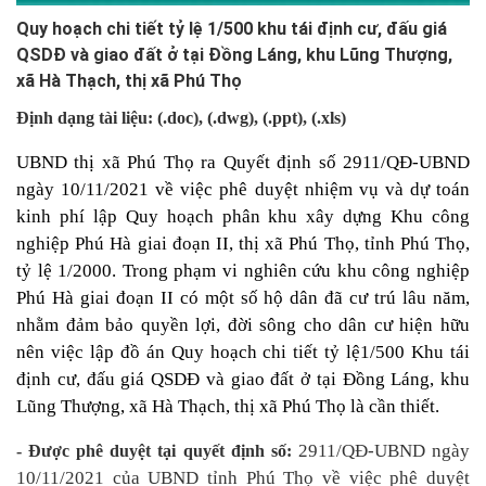
Quy hoạch chi tiết tỷ lệ 1/500 khu tái định cư, đấu giá
QSDĐ và giao đất ở tại Đồng Láng, khu Lũng Thượng,
xã Hà Thạch, thị xã Phú Thọ
Định dạng tài liệu: (.doc)
, (.dwg), (.ppt)
, (.xls)
UBND thị xã Phú Thọ ra Quyết định số 2911/QĐ-UBND
ngày 10/11/2021 về việc phê duyệt nhiệm vụ và dự toán
kinh phí lập Quy hoạch phân khu xây dựng Khu công
nghiệp Phú Hà giai đoạn II, thị xã Phú Thọ, tỉnh Phú Thọ,
tỷ lệ 1/2000. Trong phạm vi nghiên cứu khu công nghiệp
Phú Hà giai đoạn II có một số hộ dân đã cư trú lâu năm,
nhằm đảm bảo quyền lợi, đời sông cho dân cư hiện hữu
nên việc lập đồ án Quy hoạch chi tiết tỷ lệ1/500 Khu tái
định cư, đấu giá QSDĐ và giao đất ở tại Đồng Láng, khu
Lũng Thượng, xã Hà Thạch, thị xã Phú Thọ là cần thiết.
2911/QĐ-UBND ngày
- Được phê duyệt tại quyết định số:
10/11/2021 của UBND tỉnh Phú Thọ về việc phê duyệt