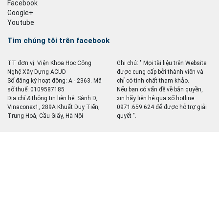
Facebook
Google+
Youtube
Tìm chúng tôi trên facebook
TT đơn vị: Viện Khoa Học Công
Ghi chú: " Mọi tài liệu trên Website
Nghệ Xây Dựng ACUD
được cung cấp bởi thành viên và
Số đăng ký hoạt động: A - 2363. Mã
chỉ có tính chất tham khảo.
số thuế: 0109587185
Nếu bạn có vấn đề về bản quyền,
Địa chỉ & thông tin liên hệ: Sảnh D,
xin hãy liên hệ qua số hotline
Vinaconex1, 289A Khuất Duy Tiến,
0971.659.624 để được hỗ trợ giải
Trung Hoà, Cầu Giấy, Hà Nội
quyết ".