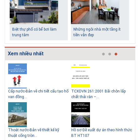
Biệt thự phố có bể bơi làm
Những ngôi nhà một tầng ít
trung tâm
tiền vẫn đẹp
Xem nhiều nhất
p
Bản vẽ chi tiết cấu tạo đế cống tròn
Bản vẽ chi tiết các dạng gia cố mái
Th
Lý do nên sử dụng gạch block
Thiết kế nhà siêu nhỏ độc đáo
D600,D80...
ta luy HT...
th
để xây nhà
thức
Giao thông-Bản vẽ chi tiết cấu tạo
Thuyết minh và Bảng tính toán
Thi
khe co, kh...
đánh giá hiệu q...
HT