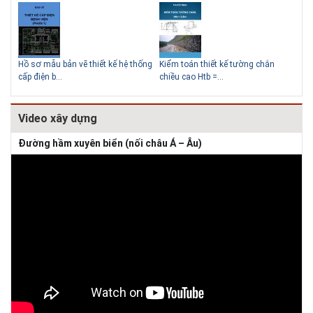
Giải pháp xử lý thấm chân
tường
Bản vẽ chi tiết cấu tạo tường chắn
Mẫu hồ sơ Báo cáo nghiên cứu khả
TC
đá hộc HT1...
thi (lập dự...
kho
Video xây dựng
Đường hầm xuyên biển (nối châu Á – Âu)