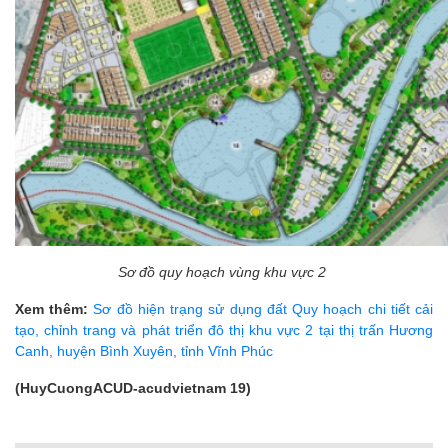
Sơ đồ quy hoạch vùng khu vực 2
Xem thêm:
Sơ đồ hiện trạng sử dụng đất Quy hoạch chi tiết cải
tạo, chỉnh trang và phát triển đô thị khu vực 2 tại thị trấn Hương
Canh, huyện Bình Xuyên, tỉnh Vĩnh Phúc
(HuyCuongACUD-acudvietnam 19)