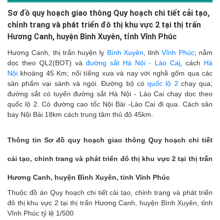
Sơ đồ quy hoạch giao thông Quy hoạch chi tiết cải tạo,
chỉnh trang và phát triển đô thị khu vực 2 tại thị trấn
Hương Canh, huyện Bình Xuyên, tỉnh Vĩnh Phúc
Hương Canh, thị trấn huyện lỵ
Bình Xuyên
, tỉnh
Vĩnh Phúc
; nằm
dọc theo QL2(BOT) và
đường sắt Hà Nội - Lào Ca
i
, cách
Hà
Nội
khoảng 45 Km; nổi tíếng xưa và nay với nghề gốm qua các
sản phẩm vại sành và ngói. Đường bộ có
quốc lộ 2
chạy qua;
đường sắt có tuyến đường sắt Hà Nội - Lào Cai chạy dọc theo
quốc lộ 2. Có đường cao tốc Nội Bài -Lào Cai đi qua. Cách sân
bay Nội Bài 18km cách trung tâm thủ đô 45km.
Thông tin Sơ đồ quy hoạch giao thông Quy hoạch chi tiết
cải tạo, chỉnh trang và phát triển đô thị khu vực 2 tại thị trấn
Hương Canh, huyện Bình Xuyên, tỉnh Vĩnh Phúc
Thuộc đồ án Quy hoạch chi tiết cải tạo, chỉnh trang và phát triển
đô thị khu vực 2 tại thị trấn Hương Canh, huyện Bình Xuyên, tỉnh
Vĩnh Phúc tỷ lệ 1/500