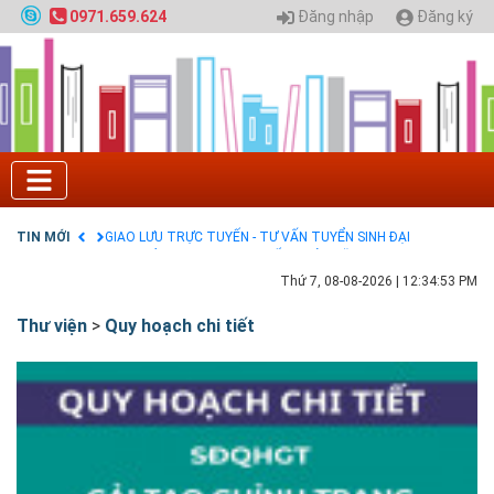
Đăng nhập
Đăng ký
0971.659.624
Tuyển sinh 2025, Khoa kỹ thuật hạ tầng và môi
trường đô thị - Đại học Kiến trúc Hà Nội
Chính sách thanh toán
Điều khoản dịch vụ
HƯỚNG DẪN THANH TOÁN VNPAY TRÊN WEBSITE
Tuyển sinh 2024, Khoa kỹ thuật hạ tầng và môi
trường đô thị - Đại học Kiến trúc Hà Nội
Quy hoạch chung hệ thống đê điều thành phố Hà
Nội
TIN MỚI
GIAO LƯU TRỰC TUYẾN - TƯ VẤN TUYỂN SINH ĐẠI
HỌC CHÍNH QUY ĐẠI HỌC KIẾN TRÚC NĂM 2020 -
SỐ 02
Thứ 7, 08-08-2026
|
12:34:54 PM
Nạp EP vào tài khoản bằng thẻ cào điện thoại
Thư viện
>
Quy hoạch chi tiết