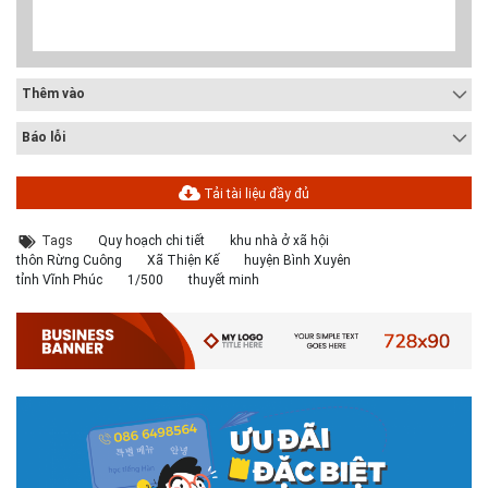
Thêm vào
Báo lỗi
Tải tài liệu đầy đủ
Tags
Quy hoạch chi tiết
khu nhà ở xã hội
thôn Rừng Cuông
Xã Thiện Kế
huyện Bình Xuyên
tỉnh Vĩnh Phúc
1/500
thuyết minh
# 05.04.2025 | 17:16
Tuyển sinh 2025, Khoa kỹ thuật hạ tầng và môi trường đô thị