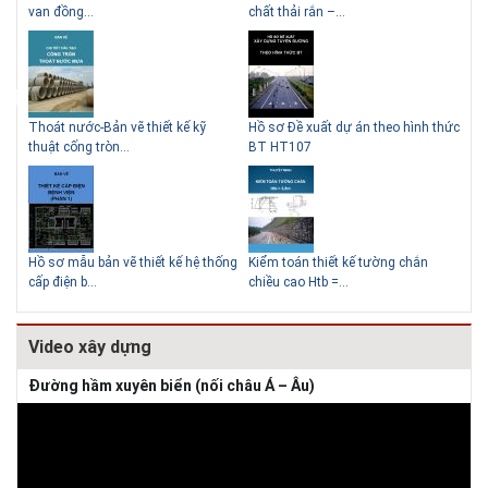
Lý do nên sử dụng gạch block
Thiết kế nhà siêu nhỏ độc đáo
van đồng...
chất thải rắn –...
D60
để xây nhà
Thoát nước-Bản vẽ thiết kế kỹ
Hồ sơ Đề xuất dự án theo hình thức
Gia
thuật cống tròn...
BT HT107
khe
Giải pháp xử lý thấm chân
tường
Hồ sơ mẫu bản vẽ thiết kế hệ thống
Kiểm toán thiết kế tường chắn
Bản
cấp điện b...
chiều cao Htb =...
đá 
Video xây dựng
Đường hầm xuyên biển (nối châu Á – Âu)