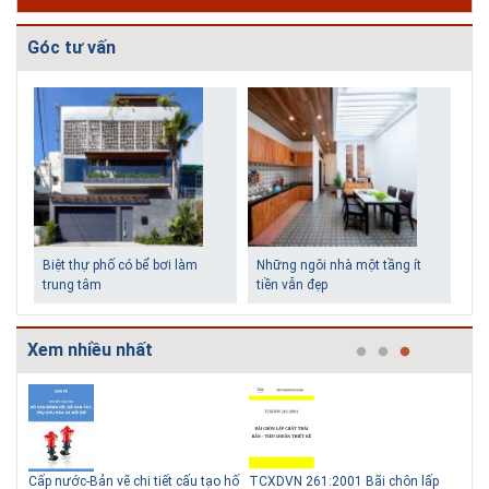
Góc tư vấn
Biệt thự phố có bể bơi làm
Những ngôi nhà một tầng ít
trung tâm
tiền vẫn đẹp
Xem nhiều nhất
g
Cấp nước-Bản vẽ chi tiết cấu tạo hố
TCXDVN 261:2001 Bãi chôn lấp
Bản