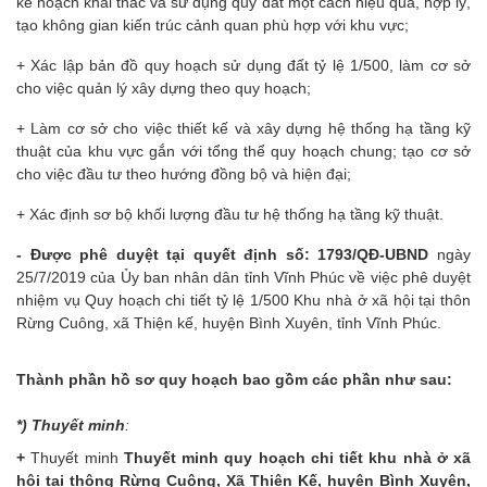
kế hoạch khai thác và sử dụng quỹ đất một cách hiệu quả, hợp lý,
tạo không gian kiến trúc cảnh quan phù hợp với khu vực;
+ Xác lập bản đồ quy hoạch sử dụng đất tỷ lệ 1/500, làm cơ sở
cho việc quản lý xây dựng theo quy hoạch;
+ Làm cơ sở cho việc thiết kế và xây dựng hệ thống hạ tầng kỹ
thuật của khu vực gắn với tổng thể quy hoạch chung; tạo cơ sở
cho việc đầu tư theo hướng đồng bộ và hiện đại;
+ Xác định sơ bộ khối lượng đầu tư hệ thống hạ tầng kỹ thuật.
-
Được phê duyệt tại quyết định số: 1793/QĐ-UBND
ngày
25/7/2019 của Ủy ban nhân dân tỉnh Vĩnh Phúc về việc phê duyệt
nhiệm vụ Quy hoạch chi tiết tỷ lệ 1/500 Khu nhà ở xã hội tại thôn
Rừng Cuông, xã Thiện kế, huyện Bình Xuyên, tỉnh Vĩnh Phúc.
Thành phần hồ sơ quy hoạch bao gồm các phần như sau:
*) Thuyết minh
:
+
Thuyết minh
Thuyết minh quy hoạch chi tiết khu nhà ở xã
hội tại thông Rừng Cuông, Xã Thiện Kế, huyện Bình Xuyên,