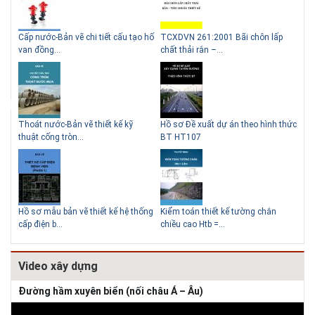
g
Cấp nước-Bản vẽ chi tiết cấu tạo hố
TCXDVN 261:2001 Bãi chôn lấp
Bản
Lý do nên sử dụng gạch block
Thiết kế nhà siêu nhỏ độc đáo
van đồng...
chất thải rắn –...
D60
để xây nhà
Thoát nước-Bản vẽ thiết kế kỹ
Hồ sơ Đề xuất dự án theo hình thức
Gia
thuật cống tròn...
BT HT107
khe
Giải pháp xử lý thấm chân
tường
Hồ sơ mẫu bản vẽ thiết kế hệ thống
Kiểm toán thiết kế tường chắn
Bản
cấp điện b...
chiều cao Htb =...
đá 
Video xây dựng
Đường hầm xuyên biển (nối châu Á – Âu)