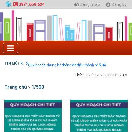
Đăng nhập
Đăng ký
0971.659.624
Tuyển sinh 2025, Khoa kỹ thuật hạ tầng và môi
trường đô thị - Đại học Kiến trúc Hà Nội
Chính sách thanh toán
Điều khoản dịch vụ
HƯỚNG DẪN THANH TOÁN VNPAY TRÊN WEBSITE
Tuyển sinh 2024, Khoa kỹ thuật hạ tầng và môi
trường đô thị - Đại học Kiến trúc Hà Nội
TIN MỚI
Quy hoạch chung hệ thống đê điều thành phố Hà
Nội
GIAO LƯU TRỰC TUYẾN - TƯ VẤN TUYỂN SINH ĐẠI
Thứ 6, 07-08-2026
|
03:29:22 AM
HỌC CHÍNH QUY ĐẠI HỌC KIẾN TRÚC NĂM 2020 -
SỐ 02
Trang chủ
>
1/500
Nạp EP vào tài khoản bằng thẻ cào điện thoại