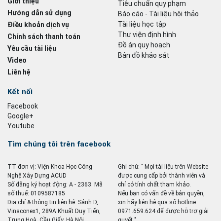
Giới thiệu
Tiêu chuẩn quy phạm
Hướng dẫn sử dụng
Báo cáo - Tài liệu hội thảo
Tài liệu học tập
Điều khoản dịch vụ
Thư viện định hình
Chính sách thanh toán
Đồ án quy hoạch
Yêu cầu tài liệu
Bản đồ khảo sát
Video
Liên hệ
Kết nối
Facebook
Google+
Youtube
Tìm chúng tôi trên facebook
TT đơn vị: Viện Khoa Học Công
Ghi chú: " Mọi tài liệu trên Website
Nghệ Xây Dựng ACUD
được cung cấp bởi thành viên và
Số đăng ký hoạt động: A - 2363. Mã
chỉ có tính chất tham khảo.
số thuế: 0109587185
Nếu bạn có vấn đề về bản quyền,
Địa chỉ & thông tin liên hệ: Sảnh D,
xin hãy liên hệ qua số hotline
Vinaconex1, 289A Khuất Duy Tiến,
0971.659.624 để được hỗ trợ giải
Trung Hoà, Cầu Giấy, Hà Nội
quyết ".