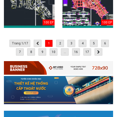
100 EP
100 EP
Trang 1/17
1
2
3
4
5
6
7
8
9
10
...
16
17