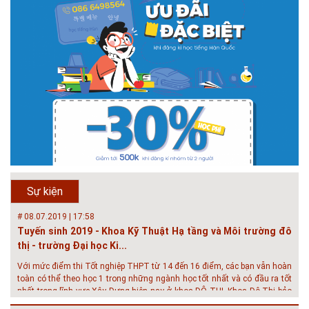
# 05.04.2025 | 17:16
Tuyển sinh 2025, Khoa kỹ thuật hạ tầng và môi trường đô thị
- Đại học Kiến trúc...
Thông tin tuyển sinh đại học 2025 Khoa kỹ thuật hạ tầng và môi trường
đô thị - Đại học Kiến trúc Hà Nội Tuyển sinh đại học với 280 chỉ tiêu, thời
gian đào tạo 4,5 năm
# 05.04.2020 | 20:30
GIAO LƯU TRỰC TUYẾN - TƯ VẤN TUYỂN SINH ĐẠI HỌC
CHÍNH QUY ĐẠI HỌC KIẾN TRÚC NĂM...
Năm nay, kỳ thi THPT quốc gia dự kiến diễn ra vào tháng 8. Trường Đại
học Kiến trúc Hà Nội chúc các bạn học sinh cuối cấp ôn thi thật tốt MỜI
QUÝ PHỤ HUYNH VÀ CÁC EM ĐÓN XEM GIAO LƯU TRỰC TUYẾN "TƯ
Sự kiện
VẤN TUYỂN SINH ĐẠI H...
# 08.07.2019 | 17:58
Tuyến sinh 2019 - Khoa Kỹ Thuật Hạ tầng và Môi trường đô
thị - trường Đại học Ki...
Với mức điểm thi Tốt nghiệp THPT từ 14 đến 16 điểm, các bạn vẫn hoàn
toàn có thể theo học 1 trong những ngành học tốt nhất và có đầu ra tốt
nhất trong lĩnh vực Xây Dựng hiện nay ở khoa ĐÔ THỊ. Khoa Đô Thị bảo
đảm 100% t...