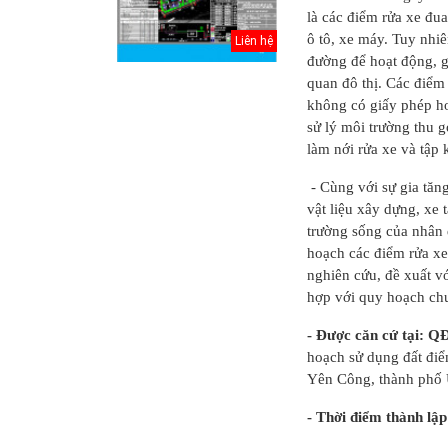
là các điểm rửa xe đu
ô tô, xe máy. Tuy nhiê
Liên hệ
đường để hoạt động, g
quan đô thị. Các điểm 
không có giấy phép ho
sử lý môi trường thu g
làm nới rửa xe và tập 
- Cùng với sự gia tăn
vật liệu xây dựng, xe
trường sống của nhân d
hoạch các điểm rửa xe
nghiên cứu, đề xuất 
Thuyết minh Hồ
hợp với quy hoạch ch
sơ quy hoạch
tổng thể Thủ đô
- Được căn cứ tại:
H...
hoạch sử dụng đất điể
Yên Công, thành phố
Văn bản pháp lý
của Hồ sơ quy
- Thời điểm thành lậ
hoạch tổng thể...