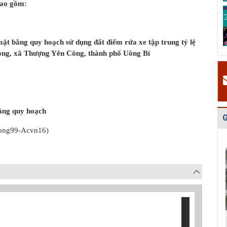
bao gồm:
Quy hoạch quản
Quy hoạch xây
Quy hoạch tổng
lý chất thải rắn
dựng vùng
thể phát triển
tỉnh Hải Dươn...
huyện Gia Lộc
mạng lưới cấp
n...
t bằng quy hoạch sử dụng đất điểm rửa xe tập trung tỷ lệ
òng, xã Thượng Yên Công, thành phố Uông Bí
ằng quy hoạch
G
ong99-Acvn16)