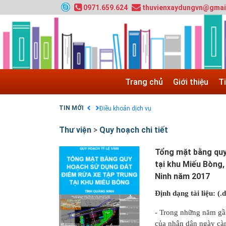
0971.659.624
thuvienxaydungvn@gmai
HƯỚNG DẪN THANH TOÁN VNPAY TRÊN WEB
Tuyển sinh 2024, Khoa kỹ thuật hạ tầng và môi
Quy hoạch chung hệ thống đê điều thành phố 
GIAO LƯU TRỰC TUYẾN - TƯ VẤN TUYỂN SINH
Nạp EP vào tài khoản bằng thẻ cào điện thoại
Trang chủ
Giới thiệu
T
Tuyển sinh 2025, Khoa kỹ thuật hạ tầng và môi
Chính sách thanh toán
TIN MỚI
Điều khoản dịch vụ
Thư viện
>
Quy hoạch chi tiết
Tổng mặt bằng quy 
tại khu Miếu Bòng
Ninh năm 2017
Định dạng tài liệu: (.
- Trong những năm gần 
của nhân dân ngày càn