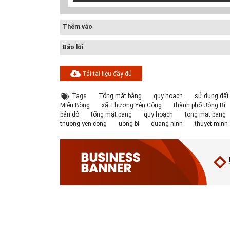
Thêm vào
Báo lỗi
Tải tài liệu đầy đủ
Tags
Tổng mặt bằng
quy hoạch
sử dụng đất
Miếu Bòng
xã Thượng Yên Công
thành phố Uông Bí
bản đồ
tổng mặt bằng
quy hoạch
tong mat bang
thuong yen cong
uong bi
quang ninh
thuyet minh