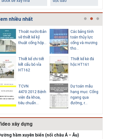
chân tường
làm trung tâm
em nhiều nhất
Thoát nước-Bản
Các bảng tính
Cấp nước
vẽ thiết kế kỹ
toán thủy lực
chi tiết c
thuật cống hộp...
cống và mương
hố van đồ
tho...
Thiết kế chi tiết
Thiết kế kè đá
Thoát nư
Những ngôi nhà một
Lý do nên sử dụng gạch
kết cấu bó vỉa
hộc HT161
vẽ thiết k
tầng ít tiền vẫn đẹp
block để xây nhà
HT162
thuật cống
TCVN
Dự toán mẫu
Hồ sơ mẫ
4470:2012 Bệnh
hạng mục: Cống
vẽ thiết k
viện đa khoa,
ngang qua
thống cấp
tiêu chuẩn...
đường, r...
b...
Video xây dựng
Thiết kế nhà siêu nhỏ
độc đáo
ường hầm xuyên biển (nối châu Á – Âu)