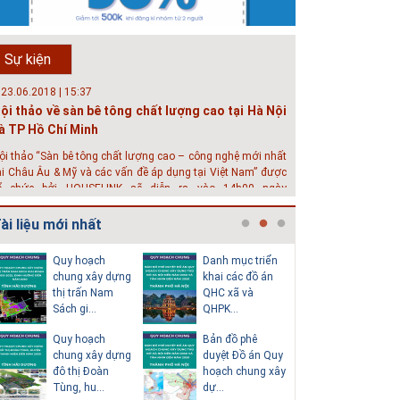
hát triển đô thị thông minh và bền vững đang là mục tiêu
ủa rất nhiều thành phố trên thế giới. Tại Việt Nam, đã có
ần 20 tỉnh, thành phố trên toàn quốc đang triển khai hoặc
Sự kiện
hởi động các đề án về đô thị thông minh. Vi...
 23.06.2018 | 15:37
ội thảo về sàn bê tông chất lượng cao tại Hà Nội
à TP Hồ Chí Minh
ội thảo “Sàn bê tông chất lượng cao – công nghệ mới nhất
ại Châu Âu & Mỹ và các vấn đề áp dụng tại Việt Nam” được
ổ chức bởi HOUSELINK sẽ diễn ra vào 14h00 ngày
6/06/2018 tại Khách sạn Pan Pacific, Hà Nội và ngày 28/...
ài liệu mới nhất
 04.03.2017 | 10:56
ộc đáo 3 địa danh thu nhỏ trong một homestay
Quy hoạch
Danh mục triển
Thuyết m
iữa lòng Hà Nội
chung xây dựng
khai các đồ án
sơ quy h
thị trấn Nam
QHC xã và
tổng thể
goài các khách sạn và nhà nghỉ, nhiều du khách có xu
Sách gi...
QHPK...
H...
ướng tìm đến các homestay cho kỳ nghỉ của mình.
Quy hoạch
Bản đồ phê
Văn bản p
chung xây dựng
duyệt Đồ án Quy
của Hồ s
đô thị Đoàn
hoạch chung xây
hoạch tổn
Tùng, hu...
dự...