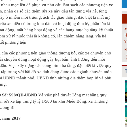
a nhau mọc lên để phục vụ nhu cầu làm sạch các phương tiện xe
P
n, phần đa số các điểm rửa xe này đều tận dụng vỉa hè, lòng
c
g
ây ô nhiễm môi trường, ách tắc giao thông, đặc biệt là mất mỹ
k
rửa xe hiện có trong khu dân cư hoạt động đơn lẻ, phần lớn là
#
ạt động, mặt bằng hoạt động và các hạng mục hạ tầng kỹ thuật
H
om xử lý nước thải là không có, lấn chiếm hàng lang, vỉa hè
v
kết phương tiện.
H
g của các phương tiện giao thông đường bộ, các xe chuyên chở
t
 tải chuyên dùng hoạt động gây bụi bẩn, ảnh hưởng đến môi
t
2
ân. Việc xây dựng các công trình hạ tầng, đặc biệt là việc quy
T
 tập trung với bãi đỗ xe tĩnh đang được các ngành chuyên môn
#
với UBND thành phố, UBND tỉnh những địa điểm hợp lý và phù
Đ
Điều chỉnh Quy
Quy hoạch xây
Quy hoạch xây
ung.
g
hoạch chung xây
dựng vùng
dựng vùng
dựng đô thị Ki...
huyện Nam Sách
huyện Cẩm
N
 QĐ Số: 598/QĐ-UBND
Về việc phê duyệt Tổng mặt bằng quy
đến nă...
Giàng đến n...
h
m rửa xe tập trung tỷ lệ 1/500 tại khu Miếu Bòng, xã Thượng
 Uông Bí
Điều chỉnh Quy
Quy hoạch xây
Quy hoạch
hoạch chung
dựng vùng
chung xây dựng
p: năm 2017
thành phố Hải
huyện Kim
đô thị Bình
Dươn...
Thành đến n...
Giang, t...