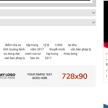
điểm rửa xe
tập trung
tỷ lệ
1/500
tại khu
tỉnh Quảng Ninh
năm 2017
thuyết minh
văn bản pháp lý
su dung dat
siem rua xư
tap trung
mieu bong
van ban phap ly
ban do
2017
l