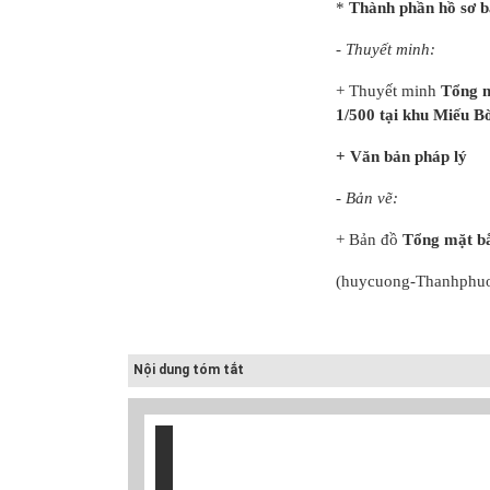
*
Thành phần hồ sơ 
Điều chỉnh quy
hoạch chung
- Thuyết minh:
thành phố Hải
Dươn...
+ Thuyết minh
Tổng mặ
1/500 tại khu Miếu B
+ Văn bản pháp lý
- Bản vẽ:
+ Bản đồ
Tổng mặt b
(huycuong-Thanhphu
Nội dung tóm tắt