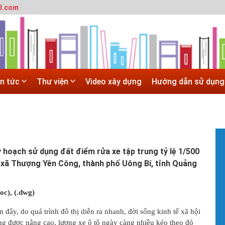
l.com
T
m
SITE
h
 trường đô thị - Đại học Kiến trúc Hà Nội
#
Hà Nội
G
 ĐẠI HỌC CHÍNH QUY ĐẠI HỌC KIẾN TRÚC NĂM 2020 - SỐ 02
H
in tức
Thư viện
Video xây dựng
Hướng dẫn sử dụng
N
 trường đô thị - Đại học Kiến trúc Hà Nội
T
c
X
#
T
t
hoạch sử dụng đất điểm rửa xe tập trung tỷ lệ 1/500
V
, xã Thượng Yên Công, thành phố Uông Bí, tỉnh Quảng
b
h
h
doc)
, (.dwg)
#
H
đây, do quá trình đô thị diễn ra nhanh, đời sống kinh tế xã hội
H
g được nâng cao, lượng xe ô tô ngày càng nhiều kéo theo đó