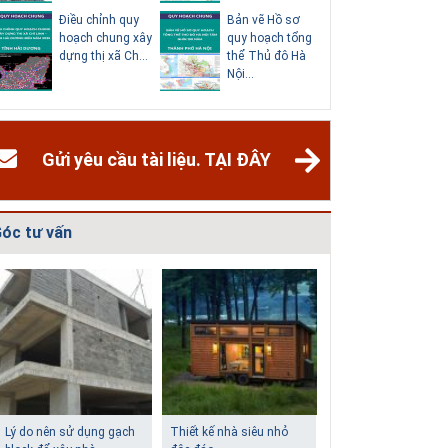
Điều chỉnh quy
Bản vẽ Hồ sơ
Điều chỉn
hoạch chung xây
quy hoạch tổng
hoạch ch
dựng thị xã Ch...
thể Thủ đô Hà
thành phố
Nội...
Dươn...
Gửi yêu cầu tài liệu. TẠI ĐÂY
óc tư vấn
Giải pháp xử lý thấm
Biệt thự phố có bể bơi