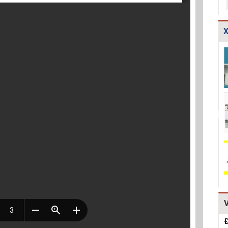
X
TCXDVN
Bản vẽ chi tiết
Bản vẽ chi tiết
261:2001 Bãi
cấu tạo đế cống
các dạng gia cố
chôn lấp chất
tròn D600,D80...
mái ta luy HT...
thải rắn –...
Hồ sơ Đề xuất
Giao thông-Bản
Thuyết minh và
dự án theo hình
vẽ chi tiết cấu
Bảng tính toán
thức BT HT107
tạo khe co, kh...
đánh giá hiệu q...
Kiểm toán thiết
Bản vẽ chi tiết
Mẫu hồ sơ Báo
kế tường chắn
cấu tạo tường
cáo nghiên cứu
chiều cao Htb =...
chắn đá hộc
khả thi (lập dự...
HT1...
Đ