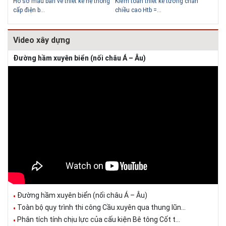
Hồ sơ mẫu bản vẽ thiết kế hệ thống
Kiểm toán thiết kế tường chắn
Bản
cấp điện b...
chiều cao Htb =...
đá 
Video xây dựng
Đường hầm xuyên biển (nối châu Á – Âu)
Đường hầm xuyên biển (nối châu Á – Âu)
Toàn bộ quy trình thi công Cầu xuyên qua thung lũn...
Phân tích tính chịu lực của cấu kiện Bê tông Cốt t...