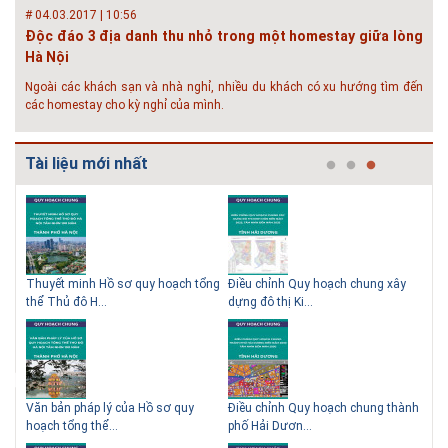
# 04.03.2017 | 10:56
Độc đáo 3 địa danh thu nhỏ trong một homestay giữa lòng
Hà Nội
Ngoài các khách sạn và nhà nghỉ, nhiều du khách có xu hướng tìm đến
các homestay cho kỳ nghỉ của mình.
# 05.04.2025 | 17:16
Tuyển sinh 2025, Khoa kỹ thuật hạ tầng và môi trường đô thị
Tài liệu mới nhất
- Đại học Kiến trúc...
Thông tin tuyển sinh đại học 2025 Khoa kỹ thuật hạ tầng và môi trường
đô thị - Đại học Kiến trúc Hà Nội Tuyển sinh đại học với 280 chỉ tiêu, thời
gian đào tạo 4,5 năm
 QHC
Thuyết minh Hồ sơ quy hoạch tổng
Điều chỉnh Quy hoạch chung xây
Qu
thể Thủ đô H...
dựng đô thị Ki...
Nam
ạch
Văn bản pháp lý của Hồ sơ quy
Điều chỉnh Quy hoạch chung thành
Qu
hoạch tổng thể...
phố Hải Dươn...
Kim