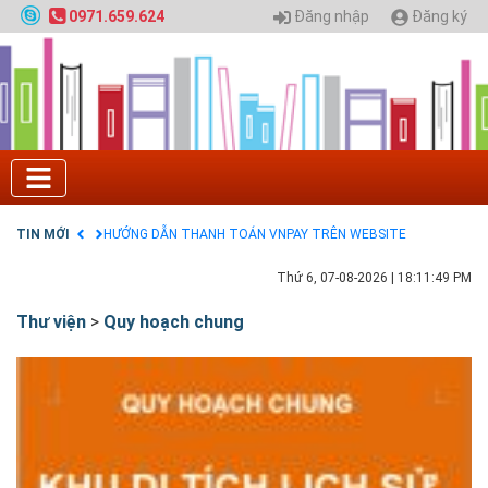
Nội
Đăng nhập
Đăng ký
0971.659.624
GIAO LƯU TRỰC TUYẾN - TƯ VẤN TUYỂN SINH ĐẠI
HỌC CHÍNH QUY ĐẠI HỌC KIẾN TRÚC NĂM 2020 -
SỐ 02
Nạp EP vào tài khoản bằng thẻ cào điện thoại
Tuyển sinh 2025, Khoa kỹ thuật hạ tầng và môi
trường đô thị - Đại học Kiến trúc Hà Nội
Chính sách thanh toán
Điều khoản dịch vụ
HƯỚNG DẪN THANH TOÁN VNPAY TRÊN WEBSITE
TIN MỚI
Tuyển sinh 2024, Khoa kỹ thuật hạ tầng và môi
trường đô thị - Đại học Kiến trúc Hà Nội
Thứ 6, 07-08-2026
|
18:11:50 PM
Thư viện
>
Quy hoạch chung