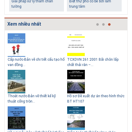
Giải pháp xử lý thấm chân
Biệt thự phố có bể bơi làm
tường
trung tâm
Xem nhiều nhất
g
Cấp nước-Bản vẽ chi tiết cấu tạo hố
TCXDVN 261:2001 Bãi chôn lấp
Bản
Những ngôi nhà một tầng ít
Lý do nên sử dụng gạch block
van đồng...
chất thải rắn –...
D60
tiền vẫn đẹp
để xây nhà
Thoát nước-Bản vẽ thiết kế kỹ
Hồ sơ Đề xuất dự án theo hình thức
Gia
thuật cống tròn...
BT HT107
khe
Thiết kế nhà siêu nhỏ độc đáo