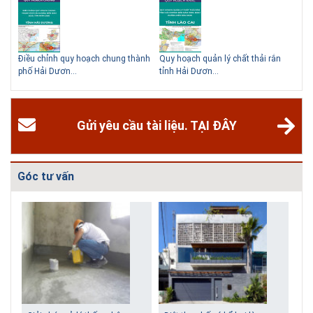
hể
Điều chỉnh quy hoạch chung thành
Quy hoạch quản lý chất thải rắn
Qu
phố Hải Dươn...
tỉnh Hải Dươn...
Gia
Gửi yêu cầu tài liệu. TẠI ĐÂY
Góc tư vấn