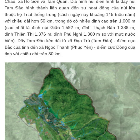
Châu, xã Hồ Sơn và Tam Quan. Địa hình núi điển hình là dãy núi
Tam Đảo hình thành liên quan đến sự hoạt động của núi lửa
thuộc hệ Triat thống trung (cách ngày nay khoảng 145 triệu năm)
với chiều dài hơn 50 km, trong đó có nhiều đỉnh cao trên 1.000 m
(cao nhất là đỉnh núi Giữa 1.592 m, đỉnh Thạch Bàn 1.388 m,
đỉnh Thiên Thị 1.376 m, đỉnh Phù Nghì 1.300 m so với mực nước
biển). Dãy Tam Đảo kéo dài từ xã Đạo Trù (Tam Đảo) - điểm cực
Bắc của tỉnh đến xã Ngọc Thanh (Phúc Yên) - điểm cực Đông của
tỉnh với chiều dài trên 30 km.