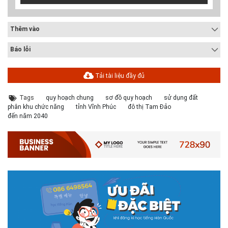
Thêm vào
Báo lỗi
Tải tài liệu đầy đủ
Tags
quy hoạch chung
sơ đồ quy hoạch
sử dụng đất
phân khu chức năng
tỉnh Vĩnh Phúc
đô thị Tam Đảo
đến năm 2040
# 05.04.2025 | 17:16
Tuyển sinh 2025, Khoa kỹ thuật hạ tầng và môi trường đô thị
- Đại học Kiến trúc...