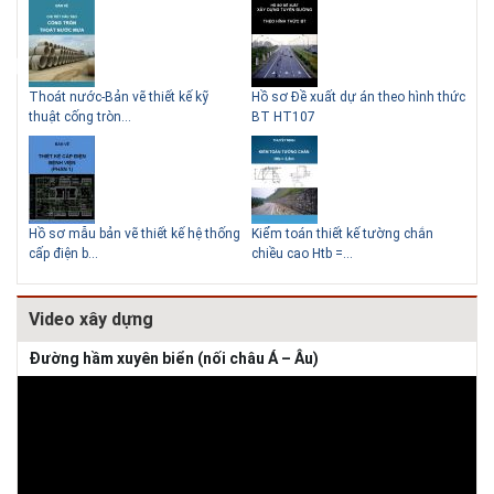
Thoát nước-Bản vẽ thiết kế kỹ
Hồ sơ Đề xuất dự án theo hình thức
Gia
thuật cống tròn...
BT HT107
khe
Giải pháp xử lý thấm chân
tường
Hồ sơ mẫu bản vẽ thiết kế hệ thống
Kiểm toán thiết kế tường chắn
Bản
cấp điện b...
chiều cao Htb =...
đá 
Video xây dựng
Đường hầm xuyên biển (nối châu Á – Âu)