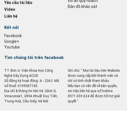
Đồ án quy hoạch
Yêu cầu tài liệu
Bản đồ khảo sát
Video
Liên hệ
Kết nối
Facebook
Google+
Youtube
Tìm chúng tôi trên facebook
TT đơn vị: Viện Khoa Học Công
Ghi chú: " Mọi tài liệu trên Website
Nghệ Xây Dựng ACUD
được cung cấp bởi thành viên và
Số đăng ký hoạt động: A - 2363. Mã
chỉ có tính chất tham khảo.
số thuế: 0109587185
Nếu bạn có vấn đề về bản quyền,
Địa chỉ & thông tin liên hệ: Sảnh D,
xin hãy liên hệ qua số hotline
Vinaconex1, 289A Khuất Duy Tiến,
0971.659.624 để được hỗ trợ giải
Trung Hoà, Cầu Giấy, Hà Nội
quyết ".