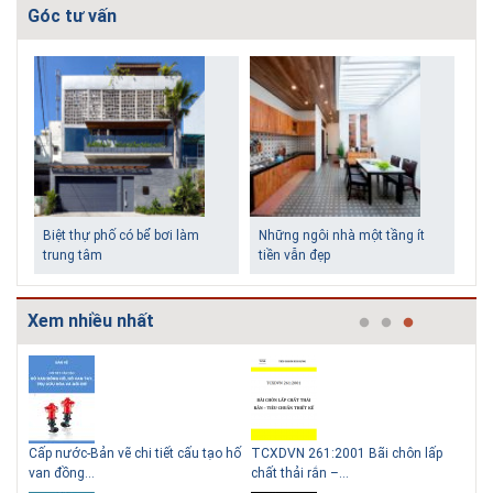
Góc tư vấn
Biệt thự phố có bể bơi làm
Những ngôi nhà một tầng ít
trung tâm
tiền vẫn đẹp
Xem nhiều nhất
g
Cấp nước-Bản vẽ chi tiết cấu tạo hố
TCXDVN 261:2001 Bãi chôn lấp
Bản
Lý do nên sử dụng gạch block
Thiết kế nhà siêu nhỏ độc đáo
van đồng...
chất thải rắn –...
D60
để xây nhà