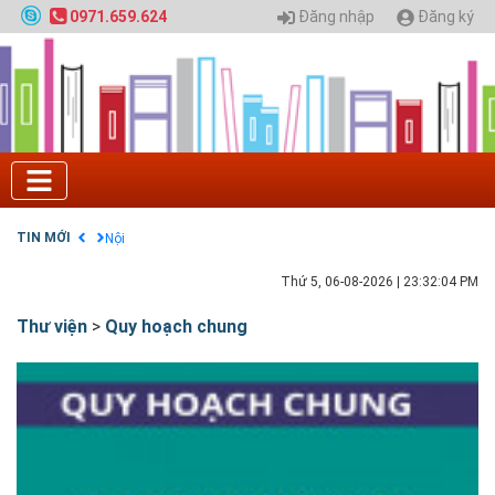
Đăng nhập
Đăng ký
0971.659.624
Tuyển sinh 2025, Khoa kỹ thuật hạ tầng và môi
trường đô thị - Đại học Kiến trúc Hà Nội
Chính sách thanh toán
Điều khoản dịch vụ
HƯỚNG DẪN THANH TOÁN VNPAY TRÊN WEBSITE
Tuyển sinh 2024, Khoa kỹ thuật hạ tầng và môi
trường đô thị - Đại học Kiến trúc Hà Nội
Quy hoạch chung hệ thống đê điều thành phố Hà
Nội
TIN MỚI
GIAO LƯU TRỰC TUYẾN - TƯ VẤN TUYỂN SINH ĐẠI
HỌC CHÍNH QUY ĐẠI HỌC KIẾN TRÚC NĂM 2020 -
SỐ 02
Thứ 5, 06-08-2026
|
23:32:05 PM
Nạp EP vào tài khoản bằng thẻ cào điện thoại
Thư viện
>
Quy hoạch chung