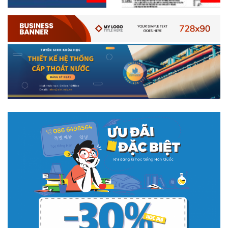
# 05.04.2025 | 17:16
Tuyển sinh 2025, Khoa kỹ thuật hạ tầng và môi trường đô thị
- Đại học Kiến trúc...
Thông tin tuyển sinh đại học 2025 Khoa kỹ thuật hạ tầng và môi trường
đô thị - Đại học Kiến trúc Hà Nội Tuyển sinh đại học với 280 chỉ tiêu, thời
gian đào tạo 4,5 năm
# 05.04.2020 | 20:30
GIAO LƯU TRỰC TUYẾN - TƯ VẤN TUYỂN SINH ĐẠI HỌC
CHÍNH QUY ĐẠI HỌC KIẾN TRÚC NĂM...