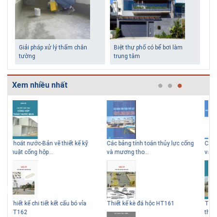
Giải pháp xử lý thấm chân
Biệt thự phố có bể bơi làm
tường
trung tâm
Xem nhiều nhất
g
Cấp nước-Bản vẽ chi tiết cấu tạo hố
TCXDVN 261:2001 Bãi chôn lấp
Bản
Những ngôi nhà một tầng ít
Lý do nên sử dụng gạch block
van đồng...
chất thải rắn –...
D60
tiền vẫn đẹp
để xây nhà
Thoát nước-Bản vẽ thiết kế kỹ
Hồ sơ Đề xuất dự án theo hình thức
Gia
thuật cống tròn...
BT HT107
khe