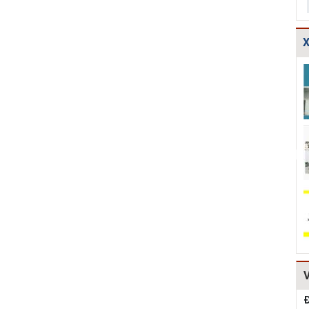
X
TCXDVN
Bản vẽ chi tiết
Bản vẽ chi tiết
261:2001 Bãi
cấu tạo đế cống
các dạng gia cố
chôn lấp chất
tròn D600,D80...
mái ta luy HT...
thải rắn –...
Hồ sơ Đề xuất
Giao thông-Bản
Thuyết minh và
dự án theo hình
vẽ chi tiết cấu
Bảng tính toán
thức BT HT107
tạo khe co, kh...
đánh giá hiệu q...
Kiểm toán thiết
Bản vẽ chi tiết
Mẫu hồ sơ Báo
kế tường chắn
cấu tạo tường
cáo nghiên cứu
chiều cao Htb =...
chắn đá hộc
khả thi (lập dự...
HT1...
Đ