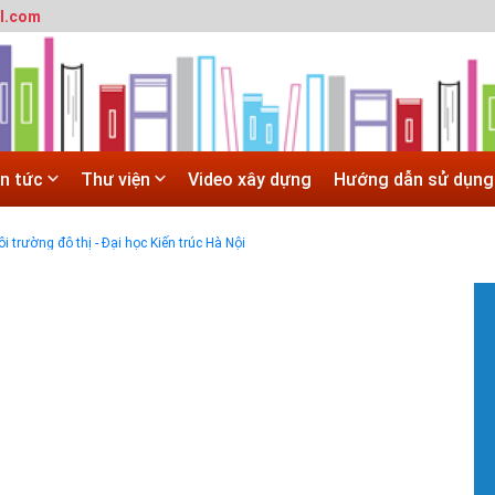
l.com
 trường đô thị - Đại học Kiến trúc Hà Nội
in tức
Thư viện
Video xây dựng
Hướng dẫn sử dụng
SITE
 trường đô thị - Đại học Kiến trúc Hà Nội
Hà Nội
 ĐẠI HỌC CHÍNH QUY ĐẠI HỌC KIẾN TRÚC NĂM 2020 - SỐ 02
#
T