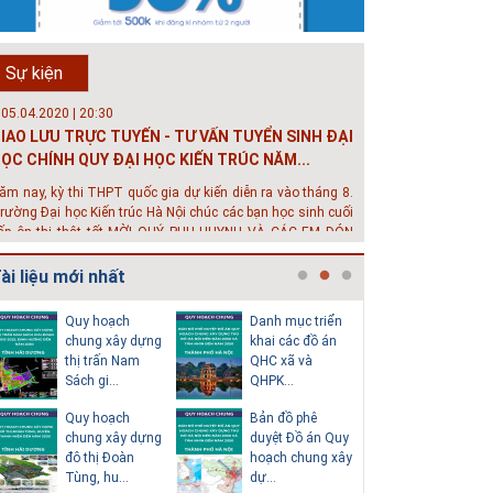
rường đô thị - Đại học Kiến trúc...
hông tin tuyển sinh đại học 2025 Khoa kỹ thuật hạ tầng và
ôi trường đô thị - Đại học Kiến trúc Hà Nội Tuyển sinh đại
Sự kiện
ọc với 280 chỉ tiêu, thời gian đào tạo 4,5 năm
 05.04.2020 | 20:30
IAO LƯU TRỰC TUYẾN - TƯ VẤN TUYỂN SINH ĐẠI
ỌC CHÍNH QUY ĐẠI HỌC KIẾN TRÚC NĂM...
ăm nay, kỳ thi THPT quốc gia dự kiến diễn ra vào tháng 8.
rường Đại học Kiến trúc Hà Nội chúc các bạn học sinh cuối
ấp ôn thi thật tốt MỜI QUÝ PHỤ HUYNH VÀ CÁC EM ĐÓN
EM GIAO LƯU TRỰC TUYẾN "TƯ VẤN TUYỂN SINH ĐẠI H...
ài liệu mới nhất
 08.07.2019 | 17:58
uyến sinh 2019 - Khoa Kỹ Thuật Hạ tầng và Môi
Quy hoạch
Danh mục triển
Thuyết m
rường đô thị - trường Đại học Ki...
chung xây dựng
khai các đồ án
sơ quy h
thị trấn Nam
QHC xã và
tổng thể
ới mức điểm thi Tốt nghiệp THPT từ 14 đến 16 điểm, các
Sách gi...
QHPK...
H...
ạn vẫn hoàn toàn có thể theo học 1 trong những ngành
ọc tốt nhất và có đầu ra tốt nhất trong lĩnh vực Xây Dựng
Quy hoạch
Bản đồ phê
Văn bản p
iện nay ở khoa ĐÔ THỊ. Khoa Đô Thị bảo đảm 100% t...
chung xây dựng
duyệt Đồ án Quy
của Hồ s
 26.06.2018 | 10:57
đô thị Đoàn
hoạch chung xây
hoạch tổn
ội thảo quốc tế ''Xây dựng đô thị thông minh –
Tùng, hu...
dự...