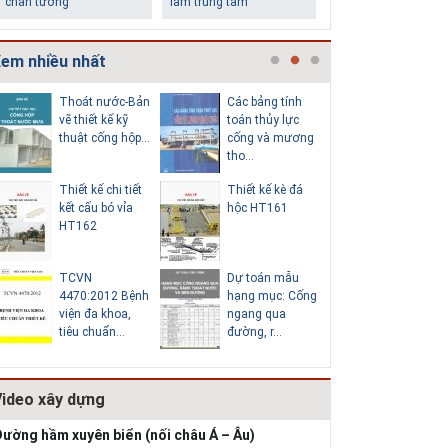
chân tường
làm trung tâm
em nhiều nhất
Thoát nước-Bản
Các bảng tính
Cấp nước
vẽ thiết kế kỹ
toán thủy lực
chi tiết c
thuật cống hộp...
cống và mương
hố van đồ
tho...
Thiết kế chi tiết
Thiết kế kè đá
Thoát nư
Những ngôi nhà một
Lý do nên sử dụng gạch
kết cấu bó vỉa
hộc HT161
vẽ thiết k
tầng ít tiền vẫn đẹp
block để xây nhà
HT162
thuật cống
TCVN
Dự toán mẫu
Hồ sơ mẫ
4470:2012 Bệnh
hạng mục: Cống
vẽ thiết k
viện đa khoa,
ngang qua
thống cấp
tiêu chuẩn...
đường, r...
b...
Video xây dựng
Thiết kế nhà siêu nhỏ
độc đáo
ường hầm xuyên biển (nối châu Á – Âu)