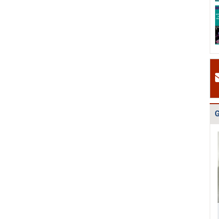
H
Quy hoạch quản
Quy hoạch xây
Quy hoạch tổng
P
lý chất thải rắn
dựng vùng
thể phát triển
c
tỉnh Hải Dươn...
huyện Gia Lộc
mạng lưới cấp
g
n...
k
#
H
v
H
t
t
G
2
#
Đ
g
N
h