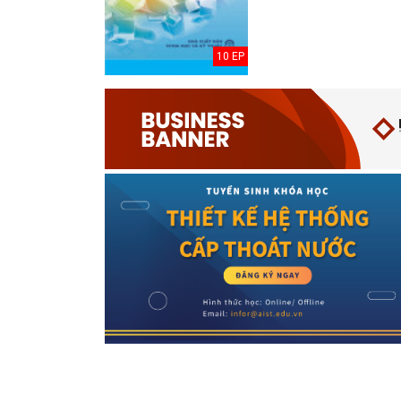
10 EP
Thuyết minh Hồ
sơ quy hoạch
tổng thể Thủ đô
H...
Văn bản pháp lý
của Hồ sơ quy
hoạch tổng thể...