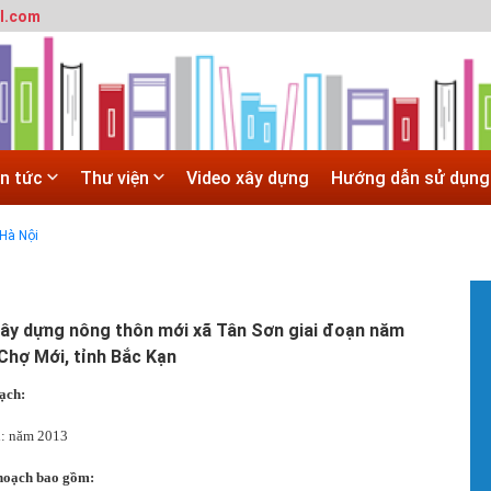
l.com
 trường đô thị - Đại học Kiến trúc Hà Nội
in tức
Thư viện
Video xây dựng
Hướng dẫn sử dụng
SITE
 trường đô thị - Đại học Kiến trúc Hà Nội
Hà Nội
 ĐẠI HỌC CHÍNH QUY ĐẠI HỌC KIẾN TRÚC NĂM 2020 - SỐ 02
#
T
ây dựng nông thôn mới xã Tân Sơn giai đoạn năm
t
Chợ Mới, tỉnh Bắc Kạn
T
m
ạch:
h
h: năm 2013
#
G
 hoạch bao gồm:
H