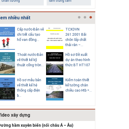
làm trung tâm
tầng ít tiền vẫn đẹp
em nhiều nhất
Cấp nước-Bản vẽ
TCXDVN
Bản vẽ chi
chi tiết cấu tạo
261:2001 Bãi
cấu tạo đ
hố van đồng...
chôn lấp chất
tròn D600
thải rắn –...
Thoát nước-Bản
Hồ sơ Đề xuất
Giao thô
Lý do nên sử dụng gạch
Thiết kế nhà siêu nhỏ
vẽ thiết kế kỹ
dự án theo hình
vẽ chi tiế
block để xây nhà
độc đáo
thuật cống tròn...
thức BT HT107
tạo khe co
Hồ sơ mẫu bản
Kiểm toán thiết
Bản vẽ chi
vẽ thiết kế hệ
kế tường chắn
cấu tạo 
thống cấp điện
chiều cao Htb =...
chắn đá 
b...
HT1...
Video xây dựng
Giải pháp xử lý thấm
chân tường
ường hầm xuyên biển (nối châu Á – Âu)