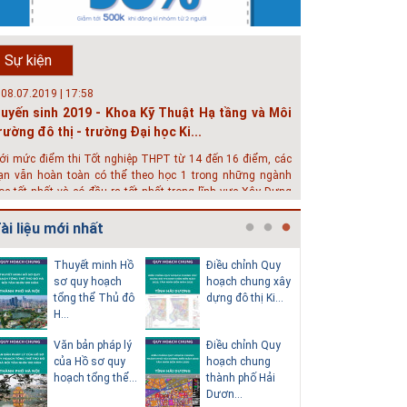
ăm nay, kỳ thi THPT quốc gia dự kiến diễn ra vào tháng 8.
rường Đại học Kiến trúc Hà Nội chúc các bạn học sinh cuối
ấp ôn thi thật tốt MỜI QUÝ PHỤ HUYNH VÀ CÁC EM ĐÓN
Sự kiện
EM GIAO LƯU TRỰC TUYẾN "TƯ VẤN TUYỂN SINH ĐẠI H...
 08.07.2019 | 17:58
uyến sinh 2019 - Khoa Kỹ Thuật Hạ tầng và Môi
rường đô thị - trường Đại học Ki...
ới mức điểm thi Tốt nghiệp THPT từ 14 đến 16 điểm, các
ạn vẫn hoàn toàn có thể theo học 1 trong những ngành
ọc tốt nhất và có đầu ra tốt nhất trong lĩnh vực Xây Dựng
iện nay ở khoa ĐÔ THỊ. Khoa Đô Thị bảo đảm 100% t...
ài liệu mới nhất
 26.06.2018 | 10:57
ội thảo quốc tế ''Xây dựng đô thị thông minh –
Thuyết minh Hồ
Điều chỉnh Quy
Quy hoạc
ướng đến phát triển bền vững” /...
sơ quy hoạch
hoạch chung xây
dựng vùn
tổng thể Thủ đô
dựng đô thị Ki...
huyện Na
hát triển đô thị thông minh và bền vững đang là mục tiêu
H...
đến nă...
ủa rất nhiều thành phố trên thế giới. Tại Việt Nam, đã có
ần 20 tỉnh, thành phố trên toàn quốc đang triển khai hoặc
Văn bản pháp lý
Điều chỉnh Quy
Quy hoạc
hởi động các đề án về đô thị thông minh. Vi...
của Hồ sơ quy
hoạch chung
dựng vùn
 23.06.2018 | 15:37
hoạch tổng thể...
thành phố Hải
huyện Ki
ội thảo về sàn bê tông chất lượng cao tại Hà Nội
Dươn...
Thành đến