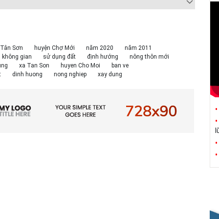
 Tân Sơn
huyện Chợ Mới
năm 2020
năm 2011
n không gian
sử dụng đất
định hướng
nông thôn mới
ung
xa Tan Son
huyen Cho Moi
ban ve
t
dinh huong
nong nghiep
xay dung
l