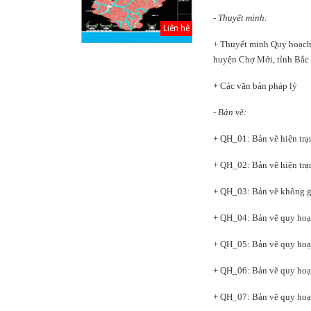
- Thuyết minh:
Liên hệ
+ Thuyết minh Quy hoạch
huyện Chợ Mới, tỉnh Bắc
+ Các văn bản pháp lý
- Bản vẽ:
+ QH_01: Bản vẽ hiện trạ
+ QH_02: Bản vẽ hiện trạ
+ QH_03: Bản vẽ không gi
inh Hồ
Điều chỉnh Quy
Quy hoạch xây
oạch
hoạch chung xây
dựng vùng
+ QH_04:
Bản vẽ quy hoạ
 Thủ đô
dựng đô thị Ki...
huyện Nam Sách
đến nă...
+ QH_05: Bản vẽ quy hoạ
háp lý
Điều chỉnh Quy
Quy hoạch xây
+ QH_06: Bản vẽ quy hoạ
ơ quy
hoạch chung
dựng vùng
g thể...
thành phố Hải
huyện Kim
+ QH_07: Bản vẽ
quy ho
Dươn...
Thành đến n...