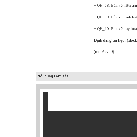
+ QH_08: Bản vẽ hiện trạ
h quy
Quy hoạch quản
Quy hoạch xây
ung
lý chất thải rắn
dựng vùng
+ QH_09: Bản vẽ định hướ
 Hải
tỉnh Hải Dươn...
huyện Gia Lộc
+ QH_10: Bản vẽ quy hoạc
Định dạng tài liệu: (.doc
)
(nvl
-
Acvn9)
Nội dung tóm tắt