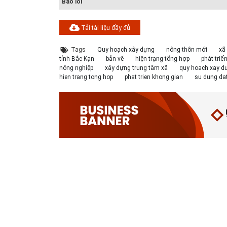
Báo lỗi
Tải tài liệu đầy đủ
Tags
Quy hoạch xây dựng
nông thôn mới
xã
tỉnh Bắc Kạn
bản vẽ
hiện trạng tổng hợp
phát triể
nông nghiệp
xây dựng trung tâm xã
quy hoach xay d
hien trang tong hop
phat trien khong gian
su dung da