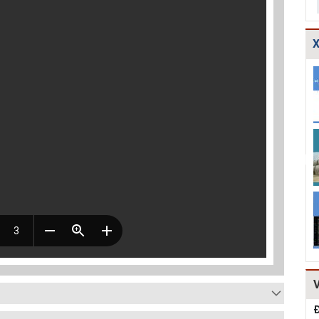
X
Bản vẽ chi tiết
Thoát nước-Bản
Các bảng tính
các dạng gia cố
vẽ thiết kế kỹ
toán thủy lực
mái ta luy HT...
thuật cống hộp...
cống và mương
tho...
Thuyết minh và
Thiết kế chi tiết
Thiết kế kè đá
Bảng tính toán
kết cấu bó vỉa
hộc HT161
đánh giá hiệu q...
HT162
Mẫu hồ sơ Báo
TCVN
Dự toán mẫu
cáo nghiên cứu
4470:2012 Bệnh
hạng mục: Cống
khả thi (lập dự...
viện đa khoa,
ngang qua
tiêu chuẩn...
đường, r...
Đ