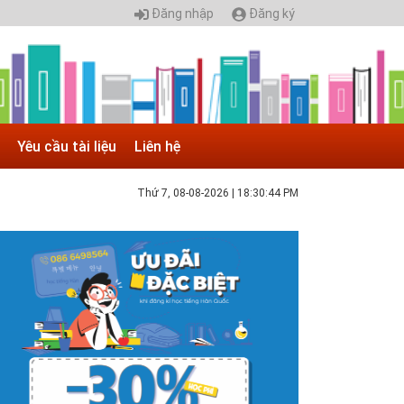
Đăng nhập
Đăng ký
Yêu cầu tài liệu
Liên hệ
Thứ 7, 08-08-2026
|
18:30:44 PM
 05.04.2025 | 17:16
uyển sinh 2025, Khoa kỹ thuật hạ tầng và môi
rường đô thị - Đại học Kiến trúc...
hông tin tuyển sinh đại học 2025 Khoa kỹ thuật hạ tầng và
ôi trường đô thị - Đại học Kiến trúc Hà Nội Tuyển sinh đại
ọc với 280 chỉ tiêu, thời gian đào tạo 4,5 năm
 05.04.2020 | 20:30
IAO LƯU TRỰC TUYẾN - TƯ VẤN TUYỂN SINH ĐẠI
ỌC CHÍNH QUY ĐẠI HỌC KIẾN TRÚC NĂM...