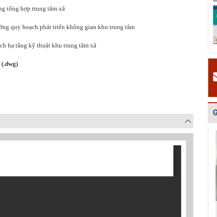
v
ng tổng hợp trung tâm xã
Quy hoạch tổng
Điều chỉnh quy
Bản vẽ Hồ sơ
H
thể phát triển
hoạch chung xây
quy hoạch tổng
t
ng quy hoạch phát triển không gian khu trung tâm
mạng lưới cấp
dựng thị xã Ch...
thể Thủ đô Hà
t
n...
Nội...
2
h hạ tầng kỹ thuật khu trung tâm xã
#
, (.d
wg
)
Đ
g
N
h
G