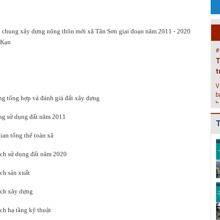
N
T
c
 chung xây dựng nông thôn mới xã Tân Sơn giai đoạn năm 2011 - 2020
X
 Kạn
#
T
t
V
b
ng tổng hợp và đánh giá đất xây dựng
h
h
ng sử dụng đất năm 2011
T
#
an tổng thể toàn xã
H
Quy hoạch xây
Quy hoạch
Danh mục triển
H
dựng vùng
chung xây dựng
khai các đồ án
ch sử dụng đất năm 20
20
huyện Cẩm
thị trấn Nam
QHC xã và
P
Giàng đến n...
Sách gi...
QHPK...
c
ch sản xuất
g
Quy hoạch
Quy hoạch
Bản đồ phê
k
ch xây dựng
chung xây dựng
chung xây dựng
duyệt Đồ án Quy
#
đô thị Bình
đô thị Đoàn
hoạch chung xây
ạch
hạ tầng kỹ thuật
H
Giang, t...
Tùng, hu...
dự...