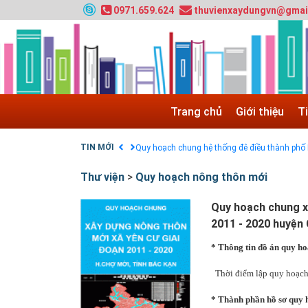
0971.659.624
thuvienxaydungvn@gmai
Tuyển sinh 2025, Khoa kỹ thuật hạ tầng và môi
Chính sách thanh toán
Điều khoản dịch vụ
Trang chủ
Giới thiệu
T
HƯỚNG DẪN THANH TOÁN VNPAY TRÊN WEB
Tuyển sinh 2024, Khoa kỹ thuật hạ tầng và môi
TIN MỚI
Quy hoạch chung hệ thống đê điều thành phố 
GIAO LƯU TRỰC TUYẾN - TƯ VẤN TUYỂN SINH
Thư viện
>
Quy hoạch nông thôn mới
Nạp EP vào tài khoản bằng thẻ cào điện thoại
Quy hoạch chung x
2011 - 2020 huyện 
* Thông tin đồ án quy ho
Thời điểm lập quy hoạc
* Thành phần hồ sơ quy