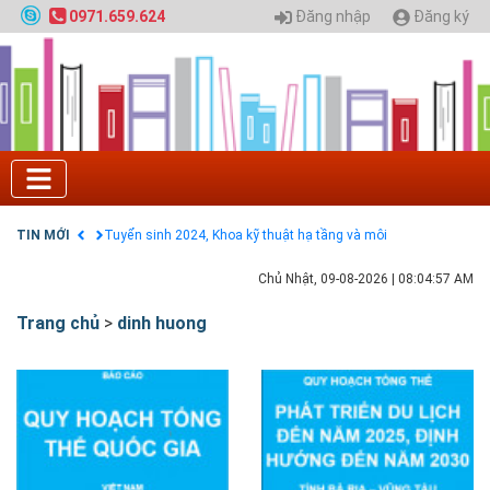
Đăng nhập
Đăng ký
0971.659.624
Tuyển sinh 2025, Khoa kỹ thuật hạ tầng và môi
trường đô thị - Đại học Kiến trúc Hà Nội
Chính sách thanh toán
Điều khoản dịch vụ
HƯỚNG DẪN THANH TOÁN VNPAY TRÊN WEBSITE
Tuyển sinh 2024, Khoa kỹ thuật hạ tầng và môi
trường đô thị - Đại học Kiến trúc Hà Nội
TIN MỚI
Quy hoạch chung hệ thống đê điều thành phố Hà
Nội
GIAO LƯU TRỰC TUYẾN - TƯ VẤN TUYỂN SINH ĐẠI
Chủ Nhật, 09-08-2026
|
08:04:58 AM
HỌC CHÍNH QUY ĐẠI HỌC KIẾN TRÚC NĂM 2020 -
SỐ 02
Trang chủ
>
dinh huong
Nạp EP vào tài khoản bằng thẻ cào điện thoại