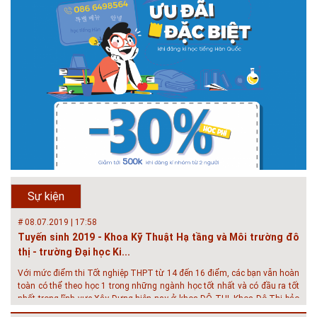
# 05.04.2025 | 17:16
Tuyển sinh 2025, Khoa kỹ thuật hạ tầng và môi trường đô thị
- Đại học Kiến trúc...
Thông tin tuyển sinh đại học 2025 Khoa kỹ thuật hạ tầng và môi trường
đô thị - Đại học Kiến trúc Hà Nội Tuyển sinh đại học với 280 chỉ tiêu, thời
gian đào tạo 4,5 năm
# 05.04.2020 | 20:30
GIAO LƯU TRỰC TUYẾN - TƯ VẤN TUYỂN SINH ĐẠI HỌC
CHÍNH QUY ĐẠI HỌC KIẾN TRÚC NĂM...
Năm nay, kỳ thi THPT quốc gia dự kiến diễn ra vào tháng 8. Trường Đại
học Kiến trúc Hà Nội chúc các bạn học sinh cuối cấp ôn thi thật tốt MỜI
QUÝ PHỤ HUYNH VÀ CÁC EM ĐÓN XEM GIAO LƯU TRỰC TUYẾN "TƯ
Sự kiện
VẤN TUYỂN SINH ĐẠI H...
# 08.07.2019 | 17:58
Tuyến sinh 2019 - Khoa Kỹ Thuật Hạ tầng và Môi trường đô
thị - trường Đại học Ki...
Với mức điểm thi Tốt nghiệp THPT từ 14 đến 16 điểm, các bạn vẫn hoàn
toàn có thể theo học 1 trong những ngành học tốt nhất và có đầu ra tốt
nhất trong lĩnh vực Xây Dựng hiện nay ở khoa ĐÔ THỊ. Khoa Đô Thị bảo
đảm 100% t...