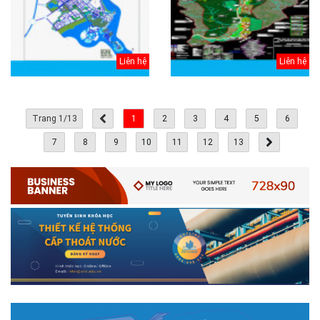
Liên hệ
Liên hệ
Trang 1/13
1
2
3
4
5
6
7
8
9
10
11
12
13