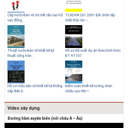
g
Cấp nước-Bản vẽ chi tiết cấu tạo hố
TCXDVN 261:2001 Bãi chôn lấp
Bản
Lý do nên sử dụng gạch block
van đồng...
chất thải rắn –...
D60
để xây nhà
Thoát nước-Bản vẽ thiết kế kỹ
Hồ sơ Đề xuất dự án theo hình thức
Gia
thuật cống tròn...
BT HT107
khe
Hồ sơ mẫu bản vẽ thiết kế hệ thống
Kiểm toán thiết kế tường chắn
Bản
cấp điện b...
chiều cao Htb =...
đá 
Video xây dựng
Đường hầm xuyên biển (nối châu Á – Âu)