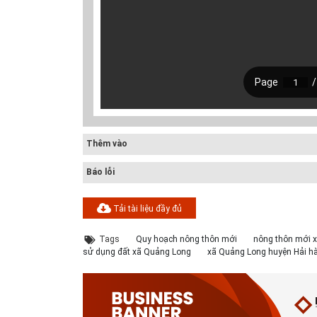
Thêm vào
Báo lỗi
Tải tài liệu đầy đủ
Tags
Quy hoạch nông thôn mới
nông thôn mới 
sử dụng đất xã Quảng Long
xã Quảng Long huyện Hải h