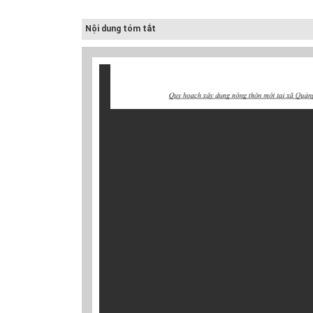
Nội dung tóm tắt
Cấp nước-Bản vẽ
chi tiết cấu tạo
hố van đồng...
Thoát nước-Bản
vẽ thiết kế kỹ
thuật cống tròn...
Hồ sơ mẫu bản
vẽ thiết kế hệ
thống cấp điện
b...