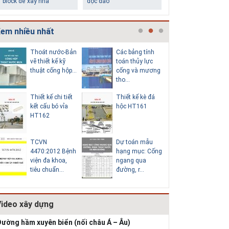
chân tường
em nhiều nhất
Thoát nước-Bản
Các bảng tính
Cấp nước
vẽ thiết kế kỹ
toán thủy lực
chi tiết c
thuật cống hộp...
cống và mương
hố van đồ
tho...
Thiết kế chi tiết
Thiết kế kè đá
Thoát nư
Những ngôi nhà một
kết cấu bó vỉa
hộc HT161
vẽ thiết k
tầng ít tiền vẫn đẹp
HT162
thuật cống
TCVN
Dự toán mẫu
Hồ sơ mẫ
4470:2012 Bệnh
hạng mục: Cống
vẽ thiết k
viện đa khoa,
ngang qua
thống cấp
tiêu chuẩn...
đường, r...
b...
Video xây dựng
Thiết kế nhà siêu nhỏ
độc đáo
ường hầm xuyên biển (nối châu Á – Âu)