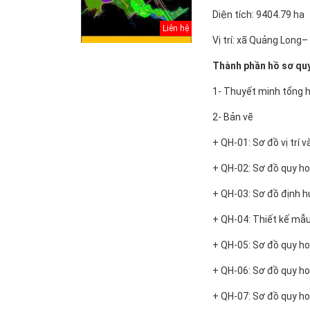
Diện tích: 9404.79 ha
Liên hệ
Vị trí: xã Quảng Long
Thành phần hồ sơ qu
1- Thuyết minh tổng 
2- Bản vẽ
+ QH-01: Sơ đồ vị trí v
+ QH-02: Sơ đồ quy h
+ QH-03: Sơ đồ định h
Thuyết minh Hồ
sơ quy hoạch
+ QH-04: Thiết kế mẫu
tổng thể Thủ đô
H...
+ QH-05: Sơ đồ quy h
Văn bản pháp lý
+ QH-06: Sơ đồ quy h
của Hồ sơ quy
hoạch tổng thể...
+ QH-07: Sơ đồ quy 