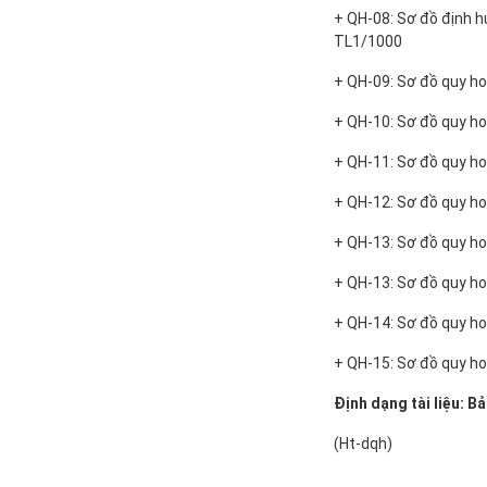
+ QH-08: Sơ đồ định h
Điều chỉnh quy
TL1/1000
hoạch chung
thành phố Hải
+ QH-09: Sơ đồ quy h
Dươn...
+ QH-10: Sơ đồ quy h
+ QH-11: Sơ đồ quy h
+ QH-12: Sơ đồ quy h
+ QH-13: Sơ đồ quy h
+ QH-13: Sơ đồ quy h
+ QH-14: Sơ đồ quy h
+ QH-15: Sơ đồ quy h
Định dạng tài liệu: B
(Ht-dqh)