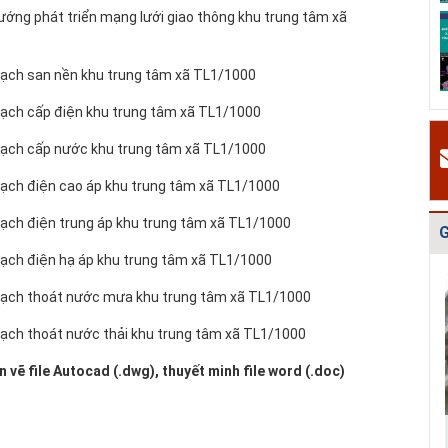
ướng phát triển mạng lưới giao thông khu trung tâm xã
Quy hoạch quản
Quy hoạch xây
Quy hoạch tổng
lý chất thải rắn
dựng vùng
thể phát triển
tỉnh Hải Dươn...
huyện Gia Lộc
mạng lưới cấp
oạch san nền khu trung tâm xã TL1/1000
n...
oạch cấp điện khu trung tâm xã TL1/1000
oạch cấp nước khu trung tâm xã TL1/1000
oạch điện cao áp khu trung tâm xã TL1/1000
oạch điện trung áp khu trung tâm xã TL1/1000
G
oạch điện hạ áp khu trung tâm xã TL1/1000
oạch thoát nước mưa khu trung tâm xã TL1/1000
oạch thoát nước thải khu trung tâm xã TL1/1000
ản vẽ file Autocad (.dwg)
, thuyết minh file word (.doc)