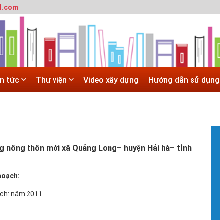
l.com
T
m
SITE
h
 trường đô thị - Đại học Kiến trúc Hà Nội
#
Hà Nội
G
 ĐẠI HỌC CHÍNH QUY ĐẠI HỌC KIẾN TRÚC NĂM 2020 - SỐ 02
H
in tức
Thư viện
Video xây dựng
Hướng dẫn sử dụng
N
 trường đô thị - Đại học Kiến trúc Hà Nội
T
c
X
#
T
t
g nông thôn mới xã Quảng Long– huyện Hải hà– tỉnh
V
b
h
hoạch:
h
ạch: năm 2011
#
H
H