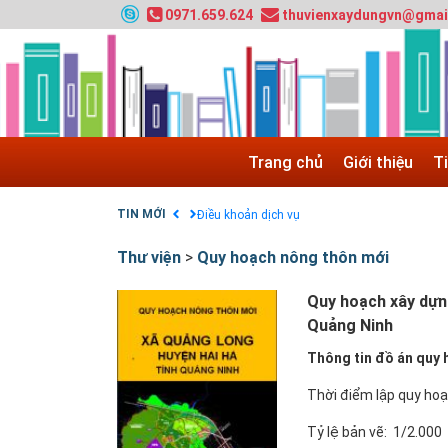
0971.659.624
thuvienxaydungvn@gmai
HƯỚNG DẪN THANH TOÁN VNPAY TRÊN WEB
Tuyển sinh 2024, Khoa kỹ thuật hạ tầng và môi
Quy hoạch chung hệ thống đê điều thành phố 
GIAO LƯU TRỰC TUYẾN - TƯ VẤN TUYỂN SINH
Nạp EP vào tài khoản bằng thẻ cào điện thoại
Trang chủ
Giới thiệu
T
Tuyển sinh 2025, Khoa kỹ thuật hạ tầng và môi
Chính sách thanh toán
TIN MỚI
Điều khoản dịch vụ
Thư viện
>
Quy hoạch nông thôn mới
Quy hoạch xây dựn
Quảng Ninh
Thông tin đồ án quy 
Thời điểm lập quy ho
Tỷ lệ bản vẽ: 1/2.000