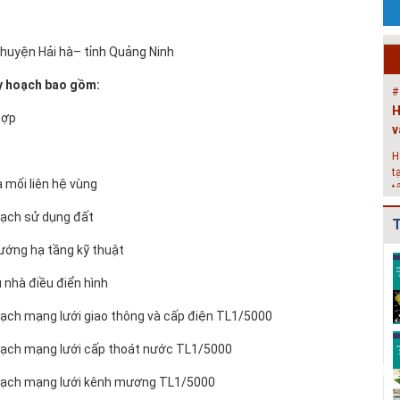
P
c
– huyện Hải hà– tỉnh Quảng Ninh
g
k
y hoạch bao gồm:
#
H
hợp
v
H
t
à mối liên hệ vùng
t
2
oạch sử dụng đất
T
#
Đ
ướng hạ tầng kỹ thuật
Điều chỉnh Quy
Quy hoạch xây
Quy hoạch xây
g
hoạch chung xây
dựng vùng
dựng vùng
 nhà điều điển hình
dựng đô thị Ki...
huyện Nam Sách
huyện Cẩm
N
đến nă...
Giàng đến n...
h
oạch mạng lưới giao thông và cấp điện TL1/5000
Điều chỉnh Quy
Quy hoạch xây
Quy hoạch
oạch mạng lưới cấp thoát nước TL1/5000
hoạch chung
dựng vùng
chung xây dựng
thành phố Hải
huyện Kim
đô thị Bình
hoạch mạng lưới kênh mương TL1/5000
Dươn...
Thành đến n...
Giang, t...