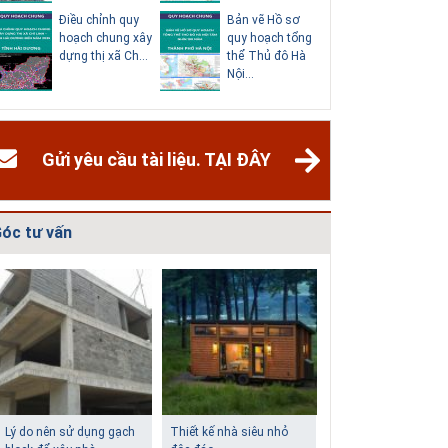
Điều chỉnh quy
Bản vẽ Hồ sơ
Điều chỉn
hoạch chung xây
quy hoạch tổng
hoạch ch
dựng thị xã Ch...
thể Thủ đô Hà
thành phố
Nội...
Dươn...
Gửi yêu cầu tài liệu. TẠI ĐÂY
óc tư vấn
Giải pháp xử lý thấm