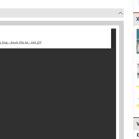
X
TCXDVN
Bản vẽ chi tiết
Bản vẽ chi tiết
261:2001 Bãi
cấu tạo đế cống
các dạng gia cố
chôn lấp chất
tròn D600,D80...
mái ta luy HT...
thải rắn –...
Hồ sơ Đề xuất
Giao thông-Bản
Thuyết minh và
dự án theo hình
vẽ chi tiết cấu
Bảng tính toán
thức BT HT107
tạo khe co, kh...
đánh giá hiệu q...
Kiểm toán thiết
Bản vẽ chi tiết
Mẫu hồ sơ Báo
kế tường chắn
cấu tạo tường
cáo nghiên cứu
chiều cao Htb =...
chắn đá hộc
khả thi (lập dự...
HT1...
Đ