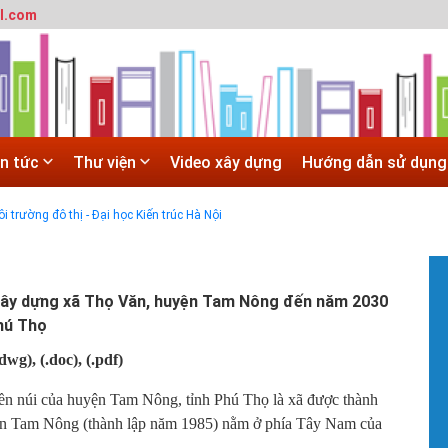
l.com
 trường đô thị - Đại học Kiến trúc Hà Nội
in tức
Thư viện
Video xây dựng
Hướng dẫn sử dụng
SITE
 trường đô thị - Đại học Kiến trúc Hà Nội
Hà Nội
 ĐẠI HỌC CHÍNH QUY ĐẠI HỌC KIẾN TRÚC NĂM 2020 - SỐ 02
ây dựng xã Thọ Văn, huyện Tam Nông đến năm 2030
#
T
Phú Thọ
t
.dwg),
(.doc)
, (.pdf)
T
m
ền núi của huyện Tam Nông, tỉnh Phú Thọ là xã được thành
h
ện Tam Nông (thành lập năm 1985) nằm ở phía Tây Nam của
#