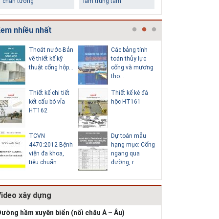
chân tường
làm trung tâm
em nhiều nhất
Các bảng tính
Cấp nước-Bản vẽ
TCXDVN
toán thủy lực
chi tiết cấu tạo
261:2001 Bãi
cống và mương
hố van đồng...
chôn lấp chất
tho...
thải rắn –...
Thiết kế kè đá
Thoát nước-Bản
Hồ sơ Đề xuất
Những ngôi nhà một
Lý do nên sử dụng gạch
hộc HT161
vẽ thiết kế kỹ
dự án theo hì
tầng ít tiền vẫn đẹp
block để xây nhà
thuật cống tròn...
thức BT HT1
Dự toán mẫu
Hồ sơ mẫu bản
Kiểm toán thiế
hạng mục: Cống
vẽ thiết kế hệ
kế tường chắ
ngang qua
thống cấp điện
chiều cao Htb =
đường, r...
b...
Video xây dựng
Thiết kế nhà siêu nhỏ
độc đáo
ường hầm xuyên biển (nối châu Á – Âu)