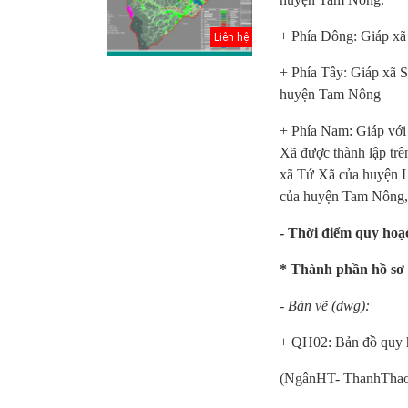
+ Phía Đông: Giáp x
Liên hệ
+ Phía Tây: Giáp xã 
huyện Tam Nông
+ Phía Nam: Giáp với
Xã được thành lập trê
xã Tứ Xã của huyện 
của huyện Tam Nông,
- Thời điểm quy ho
Thuyết minh Hồ
Điều chỉnh Quy
Quy ho
* Thành phần hồ sơ
sơ quy hoạch
hoạch chung xây
dựng v
tổng thể Thủ đô
dựng đô thị Ki...
huyện 
- Bản vẽ (
dwg
):
H...
đến nă..
+
QH02: Bản đồ q
uy 
Văn bản pháp lý
Điều chỉnh Quy
Quy ho
của Hồ sơ quy
hoạch chung
dựng v
(
NgânHT- ThanhTha
hoạch tổng thể...
thành phố Hải
huyện 
Dươn...
Thành đ