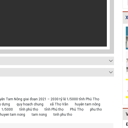
X
vẽ chi tiết
Bản vẽ chi tiết
Thoát nước-Bản
 tạo đế cống
các dạng gia cố
vẽ thiết kế kỹ
 D600,D80...
mái ta luy HT...
thuật cống hộp...
o thông-Bản
Thuyết minh và
Thiết kế chi tiết
hi tiết cấu
Bảng tính toán
kết cấu bó vỉa
khe co, kh...
đánh giá hiệu q...
HT162
vẽ chi tiết
Mẫu hồ sơ Báo
TCVN
 tạo tường
cáo nghiên cứu
4470:2012 Bệnh
n đá hộc
khả thi (lập dự...
viện đa khoa,
..
tiêu chuẩn...
yện Tam Nông giai đoạn 2021 – 2030 tỷ lệ 1/5000 tỉnh Phú Thọ
y dựng
quy hoạch chung
xã Thọ Văn
huyện tam nông
1/5000
tỉnh phú thọ
tỉnh Phú thọ
Phú Thọ
phu tho
huyen tam nong
tam nong
tinh phu tho
Đ