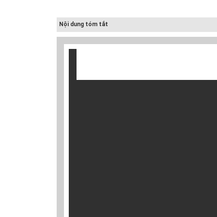
Điều chỉnh quy
Quy hoạch quản
Quy ho
hoạch chung
lý chất thải rắn
dựng v
Nội dung tóm tắt
thành phố Hải
tỉnh Hải Dươn...
huyện G
Dươn...