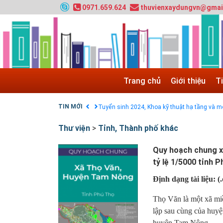
0971.659.624
thuvienxaydungvn@gmai
Tuyển sinh 2025, Khoa kỹ thuật hạ tầng và môi
Chính sách thanh toán
Trang chủ
Giới thiệu
T
Điều khoản dịch vụ
HƯỚNG DẪN THANH TOÁN VNPAY TRÊN WEB
TIN MỚI
Tuyển sinh 2024, Khoa kỹ thuật hạ tầng và môi
Quy hoạch chung hệ thống đê điều thành phố 
Thư viện
>
Tỉnh, Thành phố khác
GIAO LƯU TRỰC TUYẾN - TƯ VẤN TUYỂN SINH
Nạp EP vào tài khoản bằng thẻ cào điện thoại
Quy hoạch chung x
tỷ lệ 1/5000 tỉnh 
Định dạng tài liệu:
(
Thọ Văn là một xã mi
lập sau cùng của huy
huyện Tam Nông.