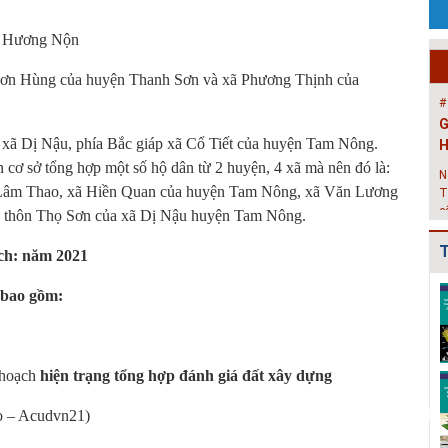
G
H
ã Hương Nộn
N
Sơn Hùng của huyện Thanh Sơn và xã Phương Thịnh của
T
c
X
 xã Dị Nậu, phía Bắc giáp xã Cổ Tiết của huyện Tam Nông.
#
T
n cơ sở tổng hợp một số hộ dân từ 2 huyện, 4 xã mà nên đó là:
t
Lâm Thao, xã Hiền Quan của huyện Tam Nông, xã Văn Lương
 thôn Thọ Sơn của xã Dị Nậu huyện Tam Nông.
V
b
T
h
ạch: năm
2021
h
ạch xây
Quy hoạch xây
Quy hoạch
 bao gồm:
#
ùng
dựng vùng
chung xây dựng
H
Nam Sách
huyện Cẩm
thị trấn Nam
H
.
Giàng đến n...
Sách gi...
P
hoạch
hiện trạng tổng hợp đánh giá đất xây dựng
ạch xây
Quy hoạch
Quy hoạch
c
ùng
chung xây dựng
chung xây dựng
g
o
–
Acudvn21
)
Kim
đô thị Bình
đô thị Đoàn
k
ến n...
Giang, t...
Tùng, hu...