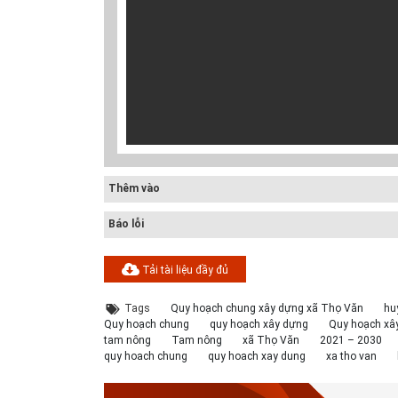
Cấp nước-Bản vẽ
TCXDVN
Bản 
chi tiết cấu tạo
261:2001 Bãi
cấu
hố van đồng...
chôn lấp chất
tròn
thải rắn –...
Thoát nước-Bản
Hồ sơ Đề xuất
Gia
vẽ thiết kế kỹ
dự án theo hình
vẽ c
Thêm vào
thuật cống tròn...
thức BT HT107
tạo 
Báo lỗi
Hồ sơ mẫu bản
Kiểm toán thiết
Bản 
vẽ thiết kế hệ
kế tường chắn
cấu
Tải tài liệu đầy đủ
thống cấp điện
chiều cao Htb =...
chắ
b...
HT1.
Tags
Quy hoạch chung xây dựng xã Thọ Văn
hu
Quy hoạch chung
quy hoạch xây dựng
Quy hoạch xâ
tam nông
Tam nông
xã Thọ Văn
2021 – 2030
quy hoach chung
quy hoach xay dung
xa tho van