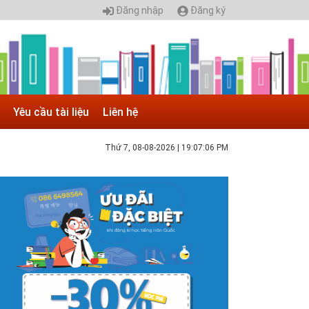
Đăng nhập
Đăng ký
Yêu cầu tài liệu
Liên hệ
Thứ 7, 08-08-2026
|
19:07:06 PM
 05.04.2025 | 17:16
uyển sinh 2025, Khoa kỹ thuật hạ tầng và môi
rường đô thị - Đại học Kiến trúc...
hông tin tuyển sinh đại học 2025 Khoa kỹ thuật hạ tầng và
ôi trường đô thị - Đại học Kiến trúc Hà Nội Tuyển sinh đại
ọc với 280 chỉ tiêu, thời gian đào tạo 4,5 năm
 05.04.2020 | 20:30