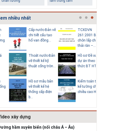
chân tường
làm trung tâm
em nhiều nhất
Cấp nước-Bản vẽ
TCXDVN
Bản vẽ chi
chi tiết cấu tạo
261:2001 Bãi
cấu tạo đ
hố van đồng...
chôn lấp chất
tròn D600
thải rắn –...
Thoát nước-Bản
Hồ sơ Đề xuất
Giao thô
Những ngôi nhà một
Lý do nên sử dụng gạch
vẽ thiết kế kỹ
dự án theo hình
vẽ chi tiế
tầng ít tiền vẫn đẹp
block để xây nhà
thuật cống tròn...
thức BT HT107
tạo khe co
Hồ sơ mẫu bản
Kiểm toán thiết
Bản vẽ chi
vẽ thiết kế hệ
kế tường chắn
cấu tạo 
thống cấp điện
chiều cao Htb =...
chắn đá 
b...
HT1...
Video xây dựng
Thiết kế nhà siêu nhỏ
độc đáo
ường hầm xuyên biển (nối châu Á – Âu)