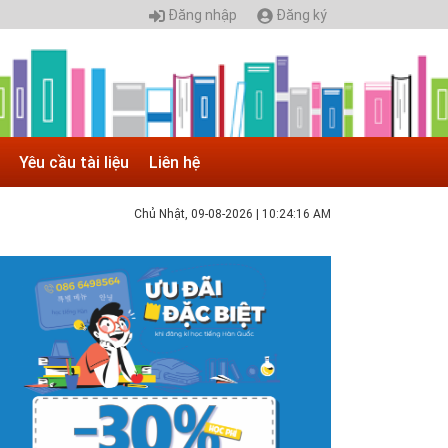
Đăng nhập
Đăng ký
Yêu cầu tài liệu
Liên hệ
Chủ Nhật, 09-08-2026
|
10:24:17 AM
 05.04.2025 | 17:16
uyển sinh 2025, Khoa kỹ thuật hạ tầng và môi
rường đô thị - Đại học Kiến trúc...
hông tin tuyển sinh đại học 2025 Khoa kỹ thuật hạ tầng và
ôi trường đô thị - Đại học Kiến trúc Hà Nội Tuyển sinh đại
ọc với 280 chỉ tiêu, thời gian đào tạo 4,5 năm
 05.04.2020 | 20:30
IAO LƯU TRỰC TUYẾN - TƯ VẤN TUYỂN SINH ĐẠI
ỌC CHÍNH QUY ĐẠI HỌC KIẾN TRÚC NĂM...