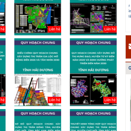
v
Quy hoạch tổng
Điều chỉnh quy
Bản vẽ Hồ sơ
H
thể phát triển
hoạch chung xây
quy hoạch tổng
t
mạng lưới cấp
dựng thị xã Ch...
thể Thủ đô Hà
t
n...
Nội...
2
 hệ
Liên hệ
Liên hệ
#
Đ
g
N
h
G
 hệ
Liên hệ
Liên hệ